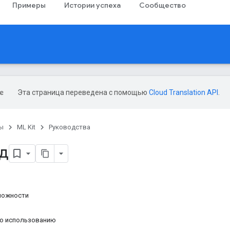
Примеры
Истории успеха
Сообщество
Эта страница переведена с помощью
Cloud Translation API
.
ы
ML Kit
Руководства
д
можности
по использованию