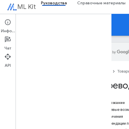
Руководства
Справочные материалы
ML Kit
Руководства
Информация
Чат
API
Обзор
Главная
Товар
Примечания к выпускам
Известные проблемы
Перево
Программа раннего доступа
Миграция с ML Kit для Firebase
Миграция с Mobile Vision
Содержание
Ключевые воз
ГенАИ
Ограничения
Обзор
Рекомендации 
Подведение итогов (бета)