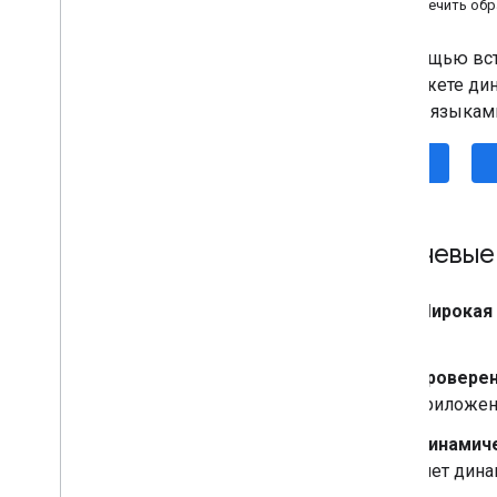
Обеспечить обр
Корректура (бета)
Переписывание (бета)
С помощью вст
Описание изображения (бета-
вы можете дин
версия)
чем 50 языкам
Распознавание речи (Альфа)
Подсказка (бета-версия)
iOS
Программа предварительного
просмотра для разработчиков
AICore
Ключевые
Зрение
Распознавание текста v2
Широкая 
Распознавание лиц
.
Обнаружение сетки лица (бета)
Обнаружение позы (бета)
Проверен
Сегментация селфи (бета)
приложени
Тематическая сегментация (бета)
Динамиче
Сканер документов
счет дина
Сканирование штрих-кода