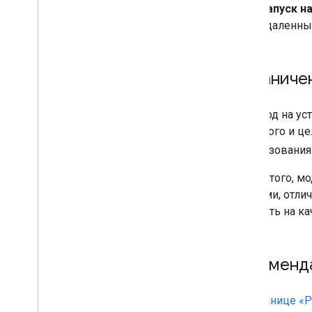
Маркировка изображения
Запуск на
Обнаружение и отслеживание
удаленны
объектов
Распознавание цифровых чернил
Пользовательские модели
Ограниче
Естественный язык
Перевод на уст
Идентификация языка
исходного и ц
Перевод
Обзор
использования.
Правила
Кроме того, мо
Поддерживаемые языки
языками, отлич
Android
повлиять на ка
i
OS
Умный ответ
Извлечение сущностей (бета)
Рекоменд
Советы
Пути установки модели на Android
На
странице «