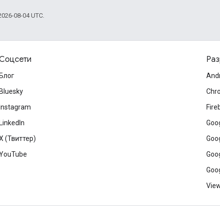
026-08-04 UTC.
Соцсети
Раз
Блог
And
Bluesky
Chr
Instagram
Fire
LinkedIn
Goog
X (Твиттер)
Goog
YouTube
Goog
Goog
View