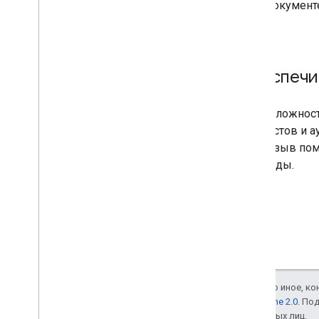
Уменьшите размер пакета
этом документ
приложения для Android
текста.
Колофон
Условия и конфиденциальность
Обеспечит
Раскрытие данных Android
Раскрытие данных i
OS
Из-за сложнос
контекстов и а
Ваш отзыв пом
переводы.
Если не указано иное, к
лицензии Apache 2.0
. По
аффилированных лиц.