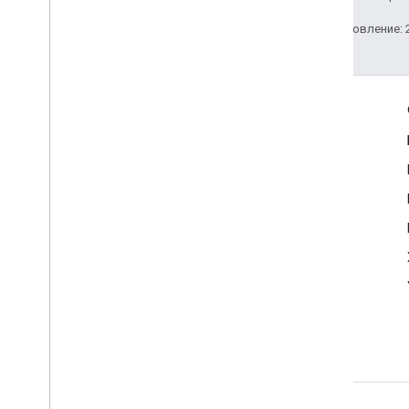
Последнее обновление: 2
Полезные ссылки
Google Developer Program
Google Developer Groups
Google Developer Experts
Accelerators
Google Cloud & NVIDIA