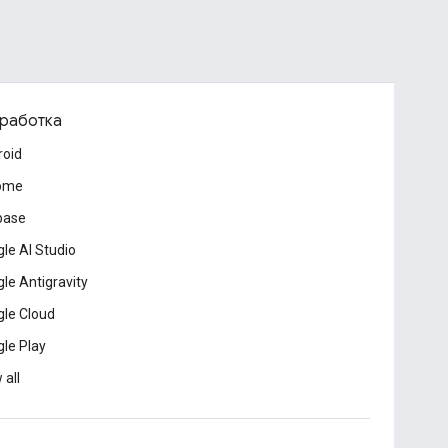
работка
roid
ome
base
le AI Studio
le Antigravity
le Cloud
le Play
 all