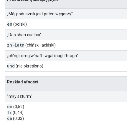
„Mój podusznik jest pełen węgorzy”.
en
(polski)
„Dao shan xue hai”
zh-Latn
(chiński łaciński)
„ph'nglui mglw'nafh wgah'nagl fhtagn”
und
(nie określono)
Rozkład ufności
"miły szturm"
en
(0,52)
fr
(0,44)
ca
(0,03)