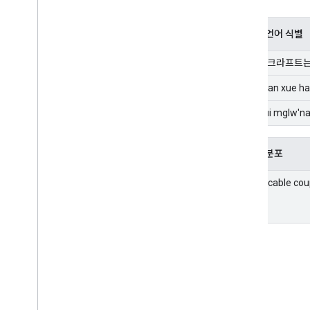
디지털 잉크 인식
커스텀 모델
간단한 언어 식별
자연어
'내 호버크라프트는
언어 식별
개요
'Dao shan xue hai
지원 언어
'ph'nglui mglw'n
Android
i
OS
번역
신뢰도 분포
스마트 답장
'an amicable coup
항목 추출 (베타)
팁
Android의 모델 설치 경로
Android 앱 패키지 크기 줄이기
콜로폰
이용약관 & 개인정보 보호