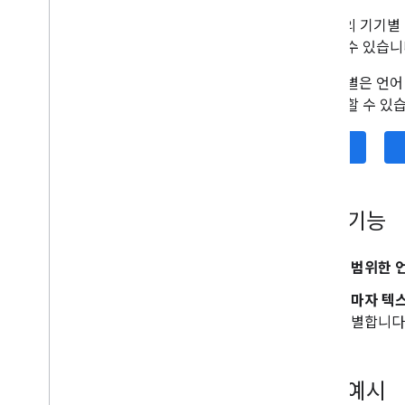
교정 (베타)
ML Kit의 기기
재작성 (베타)
확인할 수 있습니
이미지 설명 (베타)
언어 식별은 언어
음성 인식 (알파)
때 유용할 수 있
프롬프트 (베타)
AICore 개발자 프리뷰 프로그램
iOS
비전
텍스트 인식 v2
얼굴 인식
주요 기능
얼굴 메시 감지 (베타)
자세 인식 (베타)
광범위한 언
셀카 분류 (베타)
로마자 텍스
제목 세분화 (베타)
식별합니다
문서 스캐너
바코드 스캔
이미지 라벨 지정
결과 예시
객체 감지 및 추적