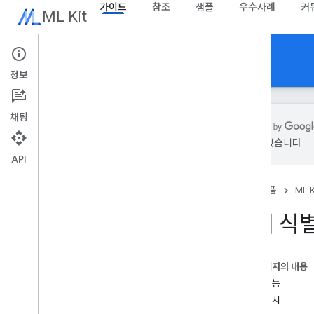
가이드
참조
샘플
우수사례
커
ML Kit
가이드
정보
채팅
있을 수 있습니다.
API
개요
출시 노트
홈
제품
ML K
알려진 문제
사전 체험 프로그램
언어 식
Firebase용 ML Kit에서 마이그레이션
Mobile Vision에서 이전
이 페이지의 내용
Gen
AI
주요 기능
개요
결과 예시
요약 (베타)