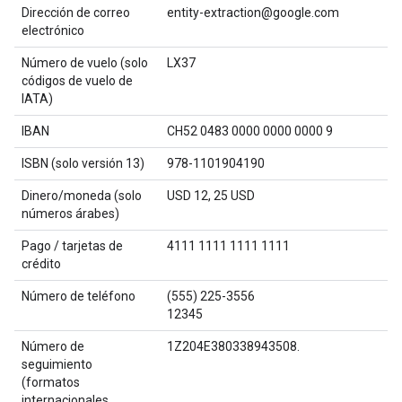
Dirección de correo
entity-extraction@google.com
electrónico
Número de vuelo (solo
LX37
códigos de vuelo de
IATA)
IBAN
CH52 0483 0000 0000 0000 9
ISBN (solo versión 13)
978-1101904190
Dinero/moneda (solo
USD 12, 25 USD
números árabes)
Pago / tarjetas de
4111 1111 1111 1111
crédito
Número de teléfono
(555) 225-3556
12345
Número de
1Z204E380338943508.
seguimiento
(formatos
internacionales