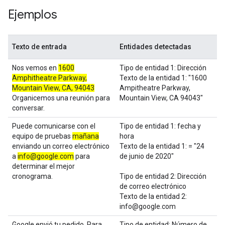
Ejemplos
Texto de entrada
Entidades detectadas
Nos vemos en
1600
Tipo de entidad 1: Dirección
Amphitheatre Parkway,
Texto de la entidad 1: "1600
Mountain View, CA, 94043
Ampitheatre Parkway,
Organicemos una reunión para
Mountain View, CA 94043"
conversar.
Puede comunicarse con el
Tipo de entidad 1: fecha y
equipo de pruebas
mañana
hora
enviando un correo electrónico
Texto de la entidad 1: = "24
a
info@google.com
para
de junio de 2020"
determinar el mejor
cronograma.
Tipo de entidad 2: Dirección
de correo electrónico
Texto de la entidad 2:
info@google.com
Google envió tu pedido. Para
Tipo de entidad: Número de