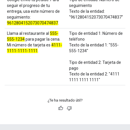
seguir el progreso de tu
seguimiento
entrega, usa este número de
Texto de la entidad:
seguimiento:
"9612804152073070474837"
9612804152073070474837
.
Llama al restaurante al
555-
Tipo de entidad 1: Número de
555-1234
para pagar la cena.
teléfono
Mi número de tarjeta es
4111-
Texto de la entidad 1: "555-
1111-1111-1111
.
555-1234"
Tipo de entidad 2: Tarjeta de
pago
Texto de la entidad 2: "4111
1111 1111 1111"
¿Te ha resultado útil?