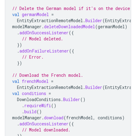
// Delete the German model if it's on the device.
val
germanModel
=
EntityExtractionRemoteModel
.
Builder
(
EntityExtrac
modelManager
.
deleteDownloadedModel
(
germanModel
)
.
addOnSuccessListener
({
// Model deleted.
})
.
addOnFailureListener
({
// Error.
})
// Download the French model.
val
frenchModel
=
EntityExtractionRemoteModel
.
Builder
(
EntityExtrac
val
conditions
=
DownloadConditions
.
Builder
()
.
requireWifi
()
.
build
()
modelManager
.
download
(
frenchModel
,
conditions
)
.
addOnSuccessListener
({
// Model downloaded.
})