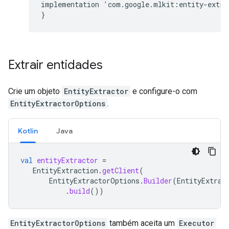
implementation
'
com
.
google
.
mlkit
:
entity
-
extra
}
Extrair entidades
Crie um objeto
EntityExtractor
e configure-o com
EntityExtractorOptions
.
Kotlin
Java
val
entityExtractor
=
EntityExtraction
.
getClient
(
EntityExtractorOptions
.
Builder
(
EntityExtrac
.
build
())
EntityExtractorOptions
também aceita um
Executor