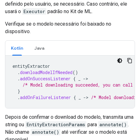
definido pelo usuário, se necessário. Caso contrário, ele
usará o
Executor
padrão no Kit de ML.
Verifique se o modelo necessário foi baixado no
dispositivo.
Kotlin
Java
entityExtractor
.
downloadModelIfNeeded
()
.
addOnSuccessListener
{
_
->
/* Model downloading succeeded, you can call e
}
.
addOnFailureListener
{
_
->
/* Model downloadin
Depois de confirmar o download do modelo, transmita uma
string ou
EntityExtractionParams
para
annotate()
.
Não chame
annotate()
até verificar se o modelo está
disponível.