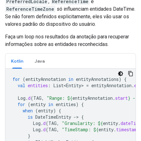
PreferredLocale
,
ReferenceTime
e
ReferenceTimeZone
só influenciam entidades DateTime.
Se não forem definidos explicitamente, eles vão usar os
valores padrão do dispositivo do usuário.
Faça um loop nos resultados da anotação para recuperar
informações sobre as entidades reconhecidas.
Kotlin
Java
for
(
entityAnnotation
in
entityAnnotations
)
{
val
entities
:
List<Entity>
=
entityAnnotation
.
en
Log
.
d
(
TAG
,
"Range: 
${
entityAnnotation
.
start
}
 - 
$
for
(
entity
in
entities
)
{
when
(
entity
)
{
is
DateTimeEntity
-
>
{
Log
.
d
(
TAG
,
"Granularity: 
${
entity
.
dateTim
Log
.
d
(
TAG
,
"TimeStamp: 
${
entity
.
timestamp
}