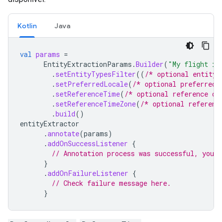
Kotlin
Java
val
params
=
EntityExtractionParams
.
Builder
(
"My flight is
.
setEntityTypesFilter
((
/* optional entity 
.
setPreferredLocale
(
/* optional preferred 
.
setReferenceTime
(
/* optional reference da
.
setReferenceTimeZone
(
/* optional referenc
.
build
()
entityExtractor
.
annotate
(
params
)
.
addOnSuccessListener
{
// Annotation process was successful, you c
}
.
addOnFailureListener
{
// Check failure message here.
}