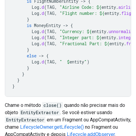
is
FlightNumberEntity
-
>
{
Log
.
d
(
TAG
,
"Airline Code: 
${
entity
.
airline
Log
.
d
(
TAG
,
"Flight number: 
${
entity
.
fligh
}
is
MoneyEntity
-
>
{
Log
.
d
(
TAG
,
"Currency: 
${
entity
.
unnormalize
Log
.
d
(
TAG
,
"Integer part: 
${
entity
.
integer
Log
.
d
(
TAG
,
"Fractional Part: 
${
entity
.
fra
}
else
-
>
{
Log
.
d
(
TAG
,
"  
$
entity
"
)
}
}
}
}
Chame o método
close()
quando não precisar mais do
objeto
EntityExtractor
. Se você estiver usando
EntityExtractor
em um Fragment ou AppCompatActivity,
chame
LifecycleOwner.getLifecycle()
no Fragment ou
AppCompatActivity e depois
Lifecycle.addObserver
.