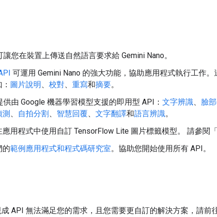
讓您在裝置上傳送自然語言要求給 Gemini Nano。
API
可運用 Gemini Nano 的強大功能，協助應用程式執行工作
如：
圖片說明
、
校對
、
重寫
和
摘要
。
 也提供由 Google 機器學習模型支援的即用型 API：
文字辨識
、
臉部
偵測
、
自拍分割
、
智慧回覆
、
文字翻譯
和
語言辨識
。
用程式中使用自訂 TensorFlow Lite 圖片標籤模型。 請參閱
們的
範例應用程式和程式碼研究室
。協助您開始使用所有 API。
t 的現成 API 無法滿足您的需求，且您需要更自訂的解決方案，請前