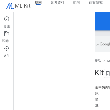
指南
參考資料
範例
個案研究
ML Kit
指南
資訊
即時通訊
API
總覽
首頁
產品
M
版本資訊
已知問題
ML Kit
搶先體驗計畫
從 Firebase 套件使用機器學習套件
從 Mobile Vision 遷移
這個頁面中的內
最新資訊
Gen
AI
瞭解詳情
總覽
其他資源
摘要 (Beta 版)