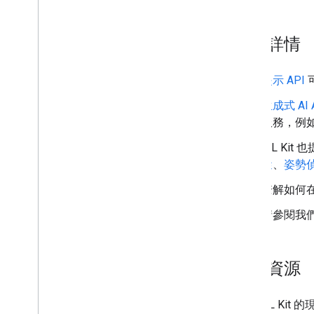
數位墨水辨識
自訂模型
瞭解詳情
Natural Language
語言識別
提示 API
可
翻譯
生成式 AI 
智慧回覆
服務，例
實體擷取 (Beta 版)
ML Kit
提示
蹤
、
姿勢
Android 上的模型安裝路徑
瞭解如何在應
縮減 Android 應用程式套件大小
請參閱我
哥倫比亞
條款與隱私權
Android 資料揭露
其他資源
i
OS 資料揭露
如果 ML Ki