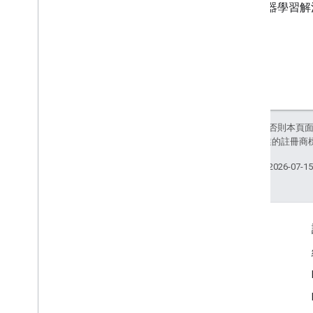
置端機器學習解
除非另有註明，否則本頁
和/或其關聯企業的註冊商
上次更新時間：2026-07-1
互動交流
Google Developer Program
Google Developer Groups
Google Developer Experts