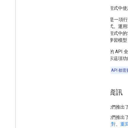
校對 (Beta 版)
在應用程式中使
重寫 (Beta 版)
ML Kit 是一項
圖片說明 (Beta 版)
應用程式。運用我們強
語音辨識 (Alpha 版)
決應用程式中的常
提示 (Beta 版)
的機器學習模型
AICore 開發人員預覽版計畫
ML Kit 的
Vision
這也表示這項功
文字辨識 v2
臉部偵測
所有 ML Kit API 都
臉部網格偵測 (Beta 版)
姿勢偵測 (Beta 版)
自拍區隔 (Beta 版)
最新資訊
主題區隔 (Beta 版)
文件掃描器
我們推出
條碼掃描
圖片標籤
我們推出
偵測及追蹤物件
校對
、
重