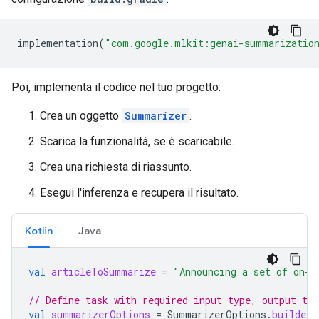
implementation
(
"com.google.mlkit:genai-summarizatio
Poi, implementa il codice nel tuo progetto:
Crea un oggetto
Summarizer
.
Scarica la funzionalità, se è scaricabile.
Crea una richiesta di riassunto.
Esegui l'inferenza e recupera il risultato.
Kotlin
Java
val
articleToSummarize
=
"Announcing a set of on-d
// Define task with required input type, output typ
val
summarizerOptions
=
SummarizerOptions
.
builder
(