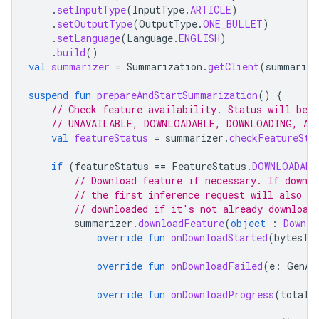
.
setInputType
(
InputType
.
ARTICLE
)
.
setOutputType
(
OutputType
.
ONE_BULLET
)
.
setLanguage
(
Language
.
ENGLISH
)
.
build
()
val
summarizer
=
Summarization
.
getClient
(
summarize
suspend
fun
prepareAndStartSummarization
()
{
// Check feature availability. Status will be 
// UNAVAILABLE, DOWNLOADABLE, DOWNLOADING, AV
val
featureStatus
=
summarizer
.
checkFeatureSta
if
(
featureStatus
==
FeatureStatus
.
DOWNLOADABL
// Download feature if necessary. If downl
// the first inference request will also tr
// downloaded if it's not already download
summarizer
.
downloadFeature
(
object
:
Downlo
override
fun
onDownloadStarted
(
bytesTo
override
fun
onDownloadFailed
(
e
:
GenAi
override
fun
onDownloadProgress
(
totalB