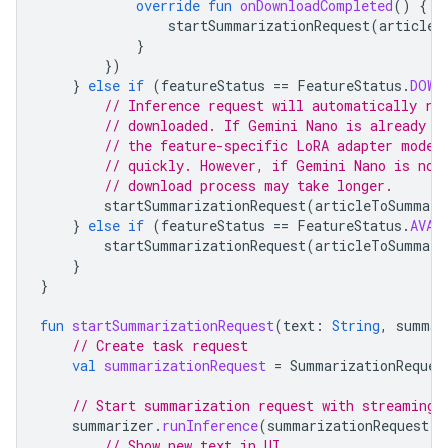
override
fun
onDownloadCompleted
()
{
startSummarizationRequest
(
articleT
}
})
}
else
if
(
featureStatus
==
FeatureStatus
.
DOWN
// Inference request will automatically ru
// downloaded. If Gemini Nano is already d
// the feature-specific LoRA adapter model
// quickly. However, if Gemini Nano is not
// download process may take longer.
startSummarizationRequest
(
articleToSummari
}
else
if
(
featureStatus
==
FeatureStatus
.
AVAI
startSummarizationRequest
(
articleToSummari
}
}
fun
startSummarizationRequest
(
text
:
String
,
summar
// Create task request
val
summarizationRequest
=
SummarizationReques
// Start summarization request with streaming 
summarizer
.
runInference
(
summarizationRequest
)
// Show new text in UI