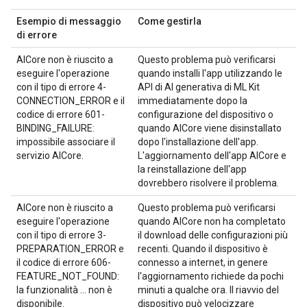
Esempio di messaggio
Come gestirla
di errore
AICore non è riuscito a
Questo problema può verificarsi
eseguire l'operazione
quando installi l'app utilizzando le
con il tipo di errore 4-
API di AI generativa di ML Kit
CONNECTION_ERROR e il
immediatamente dopo la
codice di errore 601-
configurazione del dispositivo o
BINDING_FAILURE:
quando AICore viene disinstallato
impossibile associare il
dopo l'installazione dell'app.
servizio AICore.
L'aggiornamento dell'app AICore e
la reinstallazione dell'app
dovrebbero risolvere il problema.
AICore non è riuscito a
Questo problema può verificarsi
eseguire l'operazione
quando AICore non ha completato
con il tipo di errore 3-
il download delle configurazioni più
PREPARATION_ERROR e
recenti. Quando il dispositivo è
il codice di errore 606-
connesso a internet, in genere
FEATURE_NOT_FOUND:
l'aggiornamento richiede da pochi
la funzionalità ... non è
minuti a qualche ora. Il riavvio del
disponibile.
dispositivo può velocizzare