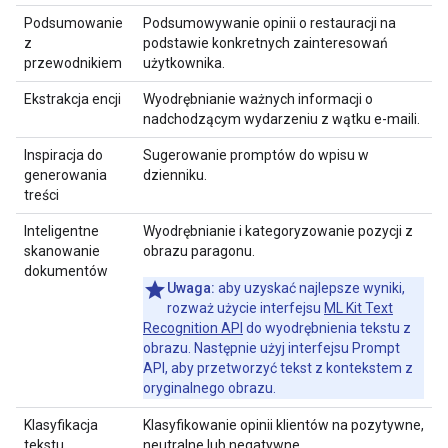
Podsumowanie
Podsumowywanie opinii o restauracji na
z
podstawie konkretnych zainteresowań
przewodnikiem
użytkownika.
Ekstrakcja encji
Wyodrębnianie ważnych informacji o
nadchodzącym wydarzeniu z wątku e-maili.
Inspiracja do
Sugerowanie promptów do wpisu w
generowania
dzienniku.
treści
Inteligentne
Wyodrębnianie i kategoryzowanie pozycji z
skanowanie
obrazu paragonu.
dokumentów
Uwaga:
aby uzyskać najlepsze wyniki,
rozważ użycie interfejsu
ML Kit Text
Recognition API
do wyodrębnienia tekstu z
obrazu. Następnie użyj interfejsu Prompt
API, aby przetworzyć tekst z kontekstem z
oryginalnego obrazu.
Klasyfikacja
Klasyfikowanie opinii klientów na pozytywne,
tekstu
neutralne lub negatywne.