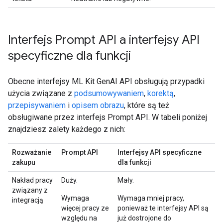
Interfejs Prompt API a interfejsy API
specyficzne dla funkcji
Obecne interfejsy ML Kit GenAI API obsługują przypadki
użycia związane z
podsumowywaniem
,
korektą
,
przepisywaniem
i
opisem obrazu
, które są też
obsługiwane przez interfejs Prompt API. W tabeli poniżej
znajdziesz zalety każdego z nich:
Rozważanie
Prompt API
Interfejsy API specyficzne
zakupu
dla funkcji
Nakład pracy
Duży.
Mały.
związany z
Wymaga
Wymaga mniej pracy,
integracją
więcej pracy ze
ponieważ te interfejsy API są
względu na
już dostrojone do