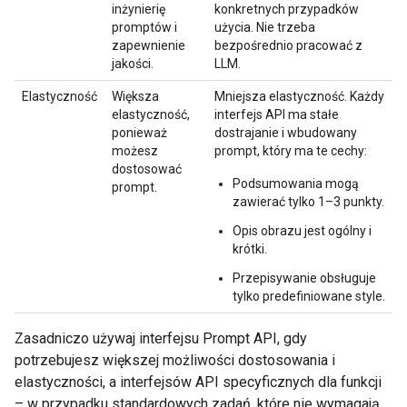
inżynierię
konkretnych przypadków
promptów i
użycia. Nie trzeba
zapewnienie
bezpośrednio pracować z
jakości.
LLM.
Elastyczność
Większa
Mniejsza elastyczność. Każdy
elastyczność,
interfejs API ma stałe
ponieważ
dostrajanie i wbudowany
możesz
prompt, który ma te cechy:
dostosować
Podsumowania mogą
prompt.
zawierać tylko 1–3 punkty.
Opis obrazu jest ogólny i
krótki.
Przepisywanie obsługuje
tylko predefiniowane style.
Zasadniczo używaj interfejsu Prompt API, gdy
potrzebujesz większej możliwości dostosowania i
elastyczności, a interfejsów API specyficznych dla funkcji
– w przypadku standardowych zadań, które nie wymagają