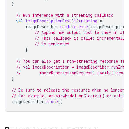
}
// Run inference with a streaming callback
val
imageDescriptionResultStreaming
=
imageDescriber
.
runInference
(
imageDescription
// Append new output text to show in UI
// This callback is called incrementally
// is generated
}
// You can also get a non-streaming response fro
// val imageDescription = imageDescriber.runInfe
//        imageDescriptionRequest).await().descr
}
// Be sure to release the resource when no longer n
// For example, on viewModel.onCleared() or activi
imageDescriber
.
close
()