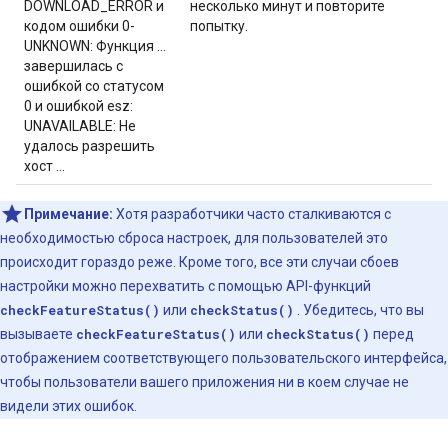
DOWNLOAD_ERROR и
несколько минут и повторите
кодом ошибки 0-
попытку.
UNKNOWN: Функция ...
завершилась с
ошибкой со статусом
0 и ошибкой esz:
UNAVAILABLE: Не
удалось разрешить
хост ...
Примечание:
Хотя разработчики часто сталкиваются с
необходимостью сброса настроек, для пользователей это
происходит гораздо реже. Кроме того, все эти случаи сбоев
настройки можно перехватить с помощью API-функций
checkFeatureStatus()
или
checkStatus()
. Убедитесь, что вы
вызываете
checkFeatureStatus()
или
checkStatus()
перед
отображением соответствующего пользовательского интерфейса,
чтобы пользователи вашего приложения ни в коем случае не
видели этих ошибок.