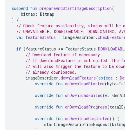
suspend
fun
prepareAndStartImageDescription
(
bitmap
:
Bitmap
)
{
// Check feature availability, status will be on
// UNAVAILABLE, DOWNLOADABLE, DOWNLOADING, AVAI
val
featureStatus
=
imageDescriber
.
checkFeatureS
if
(
featureStatus
==
FeatureStatus
.
DOWNLOADABLE
)
// Download feature if necessary.
// If downloadFeature is not called, the fir
// will also trigger the feature to be downl
// already downloaded.
imageDescriber
.
downloadFeature
(
object
:
Down
override
fun
onDownloadStarted
(
bytesToDo
override
fun
onDownloadFailed
(
e
:
GenAiEx
override
fun
onDownloadProgress
(
totalByt
override
fun
onDownloadCompleted
()
{
startImageDescriptionRequest
(
bitmap
,