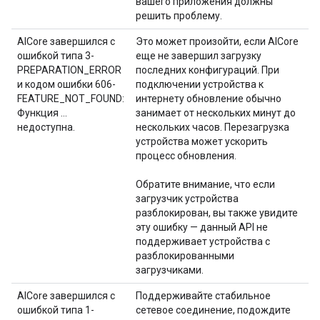
вашего приложения должны
решить проблему.
AICore завершился с
Это может произойти, если AICore
ошибкой типа 3-
еще не завершил загрузку
PREPARATION_ERROR
последних конфигураций. При
и кодом ошибки 606-
подключении устройства к
FEATURE_NOT_FOUND:
интернету обновление обычно
Функция ...
занимает от нескольких минут до
недоступна.
нескольких часов. Перезагрузка
устройства может ускорить
процесс обновления.
Обратите внимание, что если
загрузчик устройства
разблокирован, вы также увидите
эту ошибку — данный API не
поддерживает устройства с
разблокированными
загрузчиками.
AICore завершился с
Поддерживайте стабильное
ошибкой типа 1-
сетевое соединение, подождите