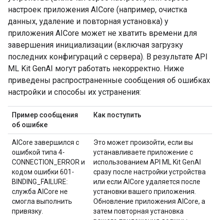
настроек приложения AICore (например, очистка
данных, удаление и повторная установка) у
приложения AICore может не хватить времени для
завершения инициализации (включая загрузку
последних конфигураций с сервера). В результате API
ML Kit GenAI могут работать некорректно. Ниже
приведены распространенные сообщения об ошибках
настройки и способы их устранения:
Пример сообщения
Как поступить
об ошибке
AICore завершился с
Это может произойти, если вы
ошибкой типа 4-
устанавливаете приложение с
CONNECTION_ERROR и
использованием API ML Kit GenAI
кодом ошибки 601-
сразу после настройки устройства
BINDING_FAILURE:
или если AICore удаляется после
служба AICore не
установки вашего приложения.
смогла выполнить
Обновление приложения AICore, а
привязку.
затем повторная установка