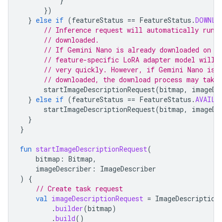
}
})
}
else
if
(
featureStatus
==
FeatureStatus
.
DOWNLO
// Inference request will automatically run 
// downloaded.
// If Gemini Nano is already downloaded on t
// feature-specific LoRA adapter model will 
// very quickly. However, if Gemini Nano is 
// downloaded, the download process may take
startImageDescriptionRequest
(
bitmap
,
imageDe
}
else
if
(
featureStatus
==
FeatureStatus
.
AVAILA
startImageDescriptionRequest
(
bitmap
,
imageDe
}
}
fun
startImageDescriptionRequest
(
bitmap
:
Bitmap
,
imageDescriber
:
ImageDescriber
)
{
// Create task request
val
imageDescriptionRequest
=
ImageDescription
.
builder
(
bitmap
)
.
build
()