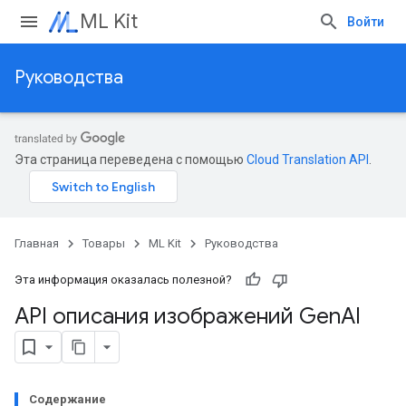
ML Kit
Войти
Руководства
Эта страница переведена с помощью
Cloud Translation API
.
Главная
Товары
ML Kit
Руководства
Эта информация оказалась полезной?
API описания изображений Gen
AI
Содержание