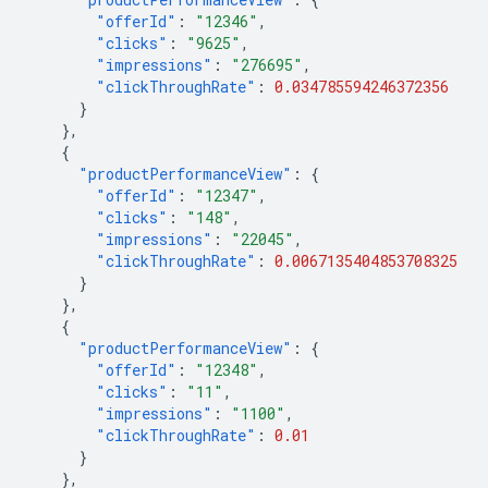
"offerId"
:
"12346"
,
"clicks"
:
"9625"
,
"impressions"
:
"276695"
,
"clickThroughRate"
:
0.034785594246372356
}
},
{
"productPerformanceView"
:
{
"offerId"
:
"12347"
,
"clicks"
:
"148"
,
"impressions"
:
"22045"
,
"clickThroughRate"
:
0.0067135404853708325
}
},
{
"productPerformanceView"
:
{
"offerId"
:
"12348"
,
"clicks"
:
"11"
,
"impressions"
:
"1100"
,
"clickThroughRate"
:
0.01
}
},