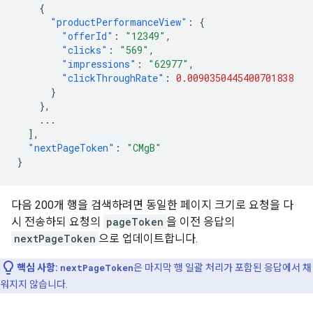
{
"productPerformanceView"
:
{
"offerId"
:
"12349"
,
"clicks"
:
"569"
,
"impressions"
:
"62977"
,
"clickThroughRate"
:
0.0090350445400701838
}
},
...
],
"nextPageToken"
:
"CMgB"
}
다음 200개 행을 검색하려면 동일한 페이지 크기로 요청을 다
시 전송하되 요청의
pageToken
을 이전 응답의
nextPageToken
으로 업데이트합니다.
핵심 사항:
nextPageToken
은 마지막 행 일괄 처리가 포함된 응답에서 채
워지지 않습니다.