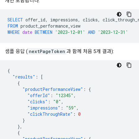
개만 포함됩니다.
SELECT
offer_id
,
impressions
,
clicks
,
click_through_
FROM
product_performance_view
WHERE
date
BETWEEN
'2023-12-01'
AND
'2023-12-31'
샘플 응답 (
nextPageToken
과 함께 처음 5개 결과):
{
"results"
:
[
{
"productPerformanceView"
:
{
"offerId"
:
"12345"
,
"clicks"
:
"0"
,
"impressions"
:
"59"
,
"clickThroughRate"
:
0
}
},
{
"productPerformanceView"
:
{