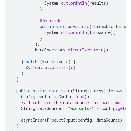
System
.
out
.
println
(
results
);
}
@Override
public
void
onFailure
(
Throwable
throwa
System
.
out
.
println
(
throwable
);
}
},
MoreExecutors
.
directExecutor
());
}
catch
(
Exception
e
)
{
System
.
out
.
println
(
e
);
}
}
public
static
void
main
(
String
[]
args
)
throws
Ex
Config
config
=
Config
.
load
();
// Identifies the data source that will own the
String
dataSource
=
"accounts/"
+
config
.
getAc
asyncInsertProductInput
(
config
,
dataSource
);
}