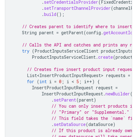
.
setCredentialsProvider
(
FixedCredentia
.
setTransportChannelProvider
(
channelPr
.
build
();
// Creates parent to identify where to insert t
String
parent
=
getParent
(
config
.
getAccountId
(
// Calls the API and catches and prints any ne
try
(
ProductInputsServiceClient
productInputsS
ProductInputsServiceClient
.
create
(
productI
// Creates five insert product input request
List<InsertProductInputRequest>
requests
=
n
for
(
int
i
=
0
;
i
 < 
5
;
i
++
)
{
InsertProductInputRequest
request
=
InsertProductInputRequest
.
newBuilder
()
.
setParent
(
parent
)
// You can only insert products in
// "Primary" or "Supplemental."
// This field takes the `name` fie
.
setDataSource
(
dataSource
)
// If this product is already owned
// new datasource will take ownersh