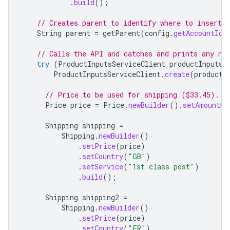
.
build
();
// Creates parent to identify where to insert t
String
parent
=
getParent
(
config
.
getAccountId
(
// Calls the API and catches and prints any ne
try
(
ProductInputsServiceClient
productInputsS
ProductInputsServiceClient
.
create
(
productI
// Price to be used for shipping ($33.45).
Price
price
=
Price
.
newBuilder
().
setAmountMi
Shipping
shipping
=
Shipping
.
newBuilder
()
.
setPrice
(
price
)
.
setCountry
(
"GB"
)
.
setService
(
"1st class post"
)
.
build
();
Shipping
shipping2
=
Shipping
.
newBuilder
()
.
setPrice
(
price
)
.
setCountry
(
"FR"
)