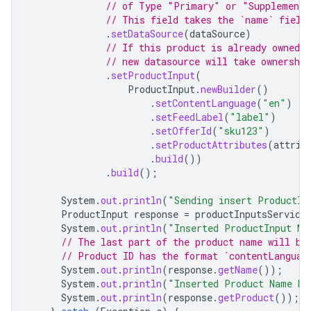
// of Type "Primary" or "Supplementa
// This field takes the `name` field
.
setDataSource
(
dataSource
)
// If this product is already owned b
// new datasource will take ownership
.
setProductInput
(
ProductInput
.
newBuilder
()
.
setContentLanguage
(
"en"
)
.
setFeedLabel
(
"label"
)
.
setOfferId
(
"sku123"
)
.
setProductAttributes
(
attrib
.
build
())
.
build
();
System
.
out
.
println
(
"Sending insert ProductIn
ProductInput
response
=
productInputsService
System
.
out
.
println
(
"Inserted ProductInput Na
// The last part of the product name will be
// Product ID has the format `contentLanguag
System
.
out
.
println
(
response
.
getName
());
System
.
out
.
println
(
"Inserted Product Name be
System
.
out
.
println
(
response
.
getProduct
());