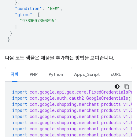
},
"condition"
:
"NEW"
,
"gtins"
:
[
"9780007350896"
]
}
}
다음 코드 샘플은 제품을 추가하는 방법을 보여줍니다.
자바
PHP
Python
Apps_Script
cURL
import
com.google.api.gax.core.FixedCredentialsPro
import
com.google.auth.oauth2.GoogleCredentials
;
import
com.google.shopping.merchant.products.v1.Av
import
com.google.shopping.merchant.products.v1.Co
import
com.google.shopping.merchant.products.v1.In
import
com.google.shopping.merchant.products.v1.Pr
import
com.google.shopping.merchant.products.v1.Pr
import
com.google.shopping.merchant.products.v1.Pr