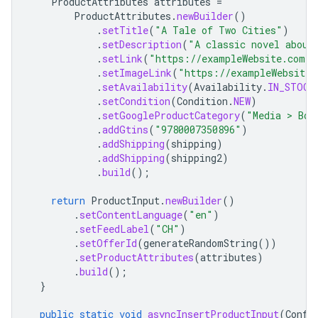
ProductAttributes
attributes
=
ProductAttributes
.
newBuilder
()
.
setTitle
(
"A Tale of Two Cities"
)
.
setDescription
(
"A classic novel about
.
setLink
(
"https://exampleWebsite.com/t
.
setImageLink
(
"https://exampleWebsite.
.
setAvailability
(
Availability
.
IN_STOCK
.
setCondition
(
Condition
.
NEW
)
.
setGoogleProductCategory
(
"Media > Boo
.
addGtins
(
"9780007350896"
)
.
addShipping
(
shipping
)
.
addShipping
(
shipping2
)
.
build
();
return
ProductInput
.
newBuilder
()
.
setContentLanguage
(
"en"
)
.
setFeedLabel
(
"CH"
)
.
setOfferId
(
generateRandomString
())
.
setProductAttributes
(
attributes
)
.
build
();
}
public
static
void
asyncInsertProductInput
(
Confi