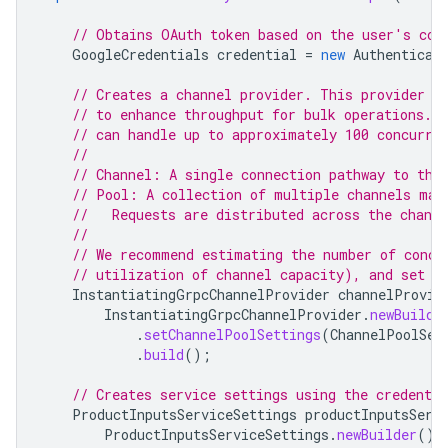
// Obtains OAuth token based on the user's con
GoogleCredentials
credential
=
new
Authenticat
// Creates a channel provider. This provider m
// to enhance throughput for bulk operations. E
// can handle up to approximately 100 concurre
//
// Channel: A single connection pathway to the
// Pool: A collection of multiple channels man
//   Requests are distributed across the channe
//
// We recommend estimating the number of concu
// utilization of channel capacity), and set t
InstantiatingGrpcChannelProvider
channelProvid
InstantiatingGrpcChannelProvider
.
newBuilde
.
setChannelPoolSettings
(
ChannelPoolSet
.
build
();
// Creates service settings using the credentia
ProductInputsServiceSettings
productInputsServ
ProductInputsServiceSettings
.
newBuilder
()