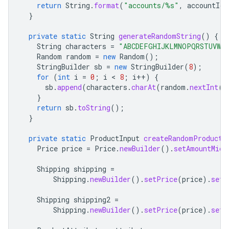
return
String
.
format
(
"accounts/%s"
,
accountId
)
}
private
static
String
generateRandomString
()
{
String
characters
=
"ABCDEFGHIJKLMNOPQRSTUVWXY
Random
random
=
new
Random
();
StringBuilder
sb
=
new
StringBuilder
(
8
);
for
(
int
i
=
0
;
i
 < 
8
;
i
++
)
{
sb
.
append
(
characters
.
charAt
(
random
.
nextInt
(
c
}
return
sb
.
toString
();
}
private
static
ProductInput
createRandomProduct
(
Price
price
=
Price
.
newBuilder
().
setAmountMicr
Shipping
shipping
=
Shipping
.
newBuilder
().
setPrice
(
price
).
setC
Shipping
shipping2
=
Shipping
.
newBuilder
().
setPrice
(
price
).
setC