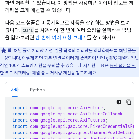
하면 처리할 수 있습니다. 이 방법을 사용하면 데이터 업로드 처
리량을 크게 개선할 수 있습니다.
다음 코드 샘플은 비동기적으로 제품을 삽입하는 방법을 보여
줍니다.
curl
를 사용하여 한 번에 여러 요청을 실행하는 방법
을 알아보려면
한 번에 여러 요청 보내기
를 참고하세요.
팁:
채널 풀로 처리량 개선: 일괄 작업의 처리량을 최대화하도록 채널 풀을
구성합니다. 이렇게 하면 기본 연결을 여러 개 관리하여 단일 gRPC 채널의 일반
적인 100개 스트림 제한을 우회할 수 있습니다. 자세한 내용은
동시 요청을 위
한 코드 리팩터링: 채널 풀로 처리량 개선
을 참고하세요.
자바
Python
import
com.google.api.core.ApiFuture
;
import
com.google.api.core.ApiFutureCallback
;
import
com.google.api.core.ApiFutures
;
import
com.google.api.gax.core.FixedCredentialsPro
import
com.google.api.gax.grpc.ChannelPoolSettings
import
com.google.api.gax.grpc.InstantiatingGrpcCh