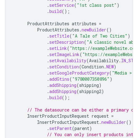
.
setService
(
"1st class post"
)
.
build
();
ProductAttributes
attributes
=
ProductAttributes
.
newBuilder
()
.
setTitle
(
"A Tale of Two Cities"
)
.
setDescription
(
"A classic novel abo
.
setLink
(
"https://exampleWebsite.com
.
setImageLink
(
"https://exampleWebsit
.
setAvailability
(
Availability
.
IN_STO
.
setCondition
(
Condition
.
NEW
)
.
setGoogleProductCategory
(
"Media > B
.
addGtins
(
"9780007350896"
)
.
addShipping
(
shipping
)
.
addShipping
(
shipping2
)
.
build
();
// The datasource can be either a primary or
InsertProductInputRequest
request
=
InsertProductInputRequest
.
newBuilder
()
.
setParent
(
parent
)
// You can only insert products into