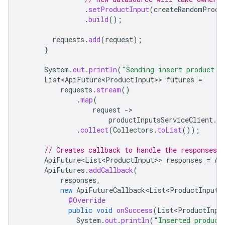
.
setProductInput
(
createRandomProdu
.
build
();
requests
.
add
(
request
);
}
System
.
out
.
println
(
"Sending insert product i
List<ApiFuture<ProductInput>
>
futures
=
requests
.
stream
()
.
map
(
request
-
productInputsServiceClient
.
i
.
collect
(
Collectors
.
toList
());
// Creates callback to handle the responses w
ApiFuture<List<ProductInput>
>
responses
=
Ap
ApiFutures
.
addCallback
(
responses
,
new
ApiFutureCallback<List<ProductInput>
@Override
public
void
onSuccess
(
List<ProductInpu
System
.
out
.
println
(
"Inserted product