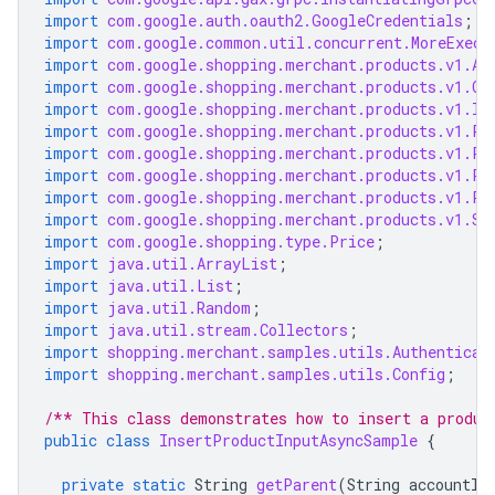
import
com.google.auth.oauth2.GoogleCredentials
;
import
com.google.common.util.concurrent.MoreExecu
import
com.google.shopping.merchant.products.v1.Av
import
com.google.shopping.merchant.products.v1.Co
import
com.google.shopping.merchant.products.v1.In
import
com.google.shopping.merchant.products.v1.Pr
import
com.google.shopping.merchant.products.v1.Pr
import
com.google.shopping.merchant.products.v1.Pr
import
com.google.shopping.merchant.products.v1.Pr
import
com.google.shopping.merchant.products.v1.Sh
import
com.google.shopping.type.Price
;
import
java.util.ArrayList
;
import
java.util.List
;
import
java.util.Random
;
import
java.util.stream.Collectors
;
import
shopping.merchant.samples.utils.Authenticat
import
shopping.merchant.samples.utils.Config
;
/** This class demonstrates how to insert a produc
public
class
InsertProductInputAsyncSample
{
private
static
String
getParent
(
String
accountId