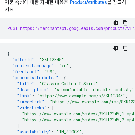
제품 속성에 대한 자세한 내용은
ProductAttributes
를 참고하
세요.
POST https://merchantapi.googleapis.com/products/v1/
{
"offerId"
:
"SKU12345"
,
"contentLanguage"
:
"en"
,
"feedLabel"
:
"US"
,
"productAttributes"
:
{
"title"
:
"Classic Cotton T-Shirt"
,
"description"
:
"A comfortable, durable, and styl
"link"
:
"https://www.example.com/p/SKU12345"
,
"imageLink"
:
"https://www.example.com/img/SKU12
"videoLinks"
:
[
"https://www.example.com/videos/SKU12345_1.mp4
"https://www.example.com/videos/SKU12345_2.mp4
],
"availability"
:
"IN_STOCK"
,