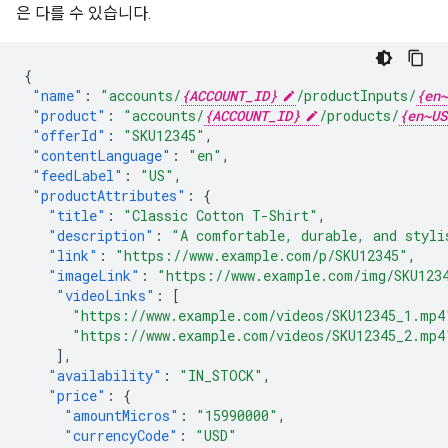
은 다를 수 있습니다.
{
"name"
:
"accounts/
{ACCOUNT_ID}
/productInputs/
{en~
"product"
:
"accounts/
{ACCOUNT_ID}
/products/
{en~US
"offerId"
:
"SKU12345"
,
"contentLanguage"
:
"en"
,
"feedLabel"
:
"US"
,
"productAttributes"
:
{
"title"
:
"Classic Cotton T-Shirt"
,
"description"
:
"A comfortable, durable, and styli
"link"
:
"https://www.example.com/p/SKU12345"
,
"imageLink"
:
"https://www.example.com/img/SKU123
"videoLinks"
:
[
"https://www.example.com/videos/SKU12345_1.mp4
"https://www.example.com/videos/SKU12345_2.mp4
],
"availability"
:
"IN_STOCK"
,
"price"
:
{
"amountMicros"
:
"15990000"
,
"currencyCode"
:
"USD"