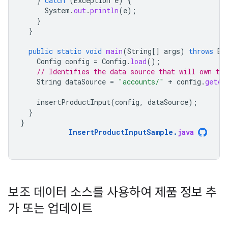
}
catch
(
Exception
e
)
{
System
.
out
.
println
(
e
);
}
}
public
static
void
main
(
String
[]
args
)
throws
Ex
Config
config
=
Config
.
load
();
// Identifies the data source that will own the
String
dataSource
=
"accounts/"
+
config
.
getAc
insertProductInput
(
config
,
dataSource
);
}
}
InsertProductInputSample
.
java
보조 데이터 소스를 사용하여 제품 정보 추
가 또는 업데이트