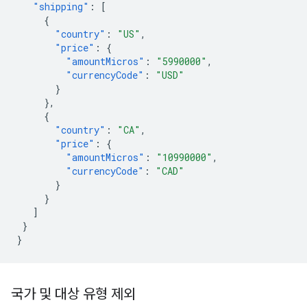
"shipping"
:
[
{
"country"
:
"US"
,
"price"
:
{
"amountMicros"
:
"5990000"
,
"currencyCode"
:
"USD"
}
},
{
"country"
:
"CA"
,
"price"
:
{
"amountMicros"
:
"10990000"
,
"currencyCode"
:
"CAD"
}
}
]
}
}
국가 및 대상 유형 제외