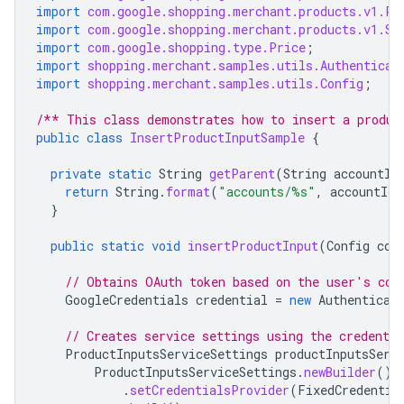
import
com.google.shopping.merchant.products.v1.Pr
import
com.google.shopping.merchant.products.v1.Sh
import
com.google.shopping.type.Price
;
import
shopping.merchant.samples.utils.Authenticat
import
shopping.merchant.samples.utils.Config
;
/** This class demonstrates how to insert a produc
public
class
InsertProductInputSample
{
private
static
String
getParent
(
String
accountId
return
String
.
format
(
"accounts/%s"
,
accountId
)
}
public
static
void
insertProductInput
(
Config
con
// Obtains OAuth token based on the user's con
GoogleCredentials
credential
=
new
Authenticat
// Creates service settings using the credentia
ProductInputsServiceSettings
productInputsServ
ProductInputsServiceSettings
.
newBuilder
()
.
setCredentialsProvider
(
FixedCredentia