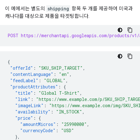
이 예에서는 별도의
shipping
항목 두 개를 제공하여 미국과
캐나다를 대상으로 제품을 타겟팅합니다.
POST https://merchantapi.googleapis.com/products/v1/
{
"offerId"
:
"SKU_SHIP_TARGET"
,
"contentLanguage"
:
"en"
,
"feedLabel"
:
"GLOBAL"
,
"productAttributes"
:
{
"title"
:
"Global T-Shirt"
,
"link"
:
"https://www.example.com/p/SKU_SHIP_TARG
"imageLink"
:
"https://www.example.com/img/SKU_SH
"availability"
:
"IN_STOCK"
,
"price"
:
{
"amountMicros"
:
"25990000"
,
"currencyCode"
:
"USD"
},