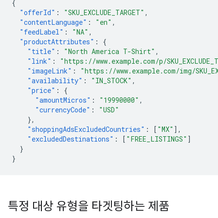
{
"offerId"
:
"SKU_EXCLUDE_TARGET"
,
"contentLanguage"
:
"en"
,
"feedLabel"
:
"NA"
,
"productAttributes"
:
{
"title"
:
"North America T-Shirt"
,
"link"
:
"https://www.example.com/p/SKU_EXCLUDE_
"imageLink"
:
"https://www.example.com/img/SKU_E
"availability"
:
"IN_STOCK"
,
"price"
:
{
"amountMicros"
:
"19990000"
,
"currencyCode"
:
"USD"
},
"shoppingAdsExcludedCountries"
:
[
"MX"
],
"excludedDestinations"
:
[
"FREE_LISTINGS"
]
}
}
특정 대상 유형을 타겟팅하는 제품