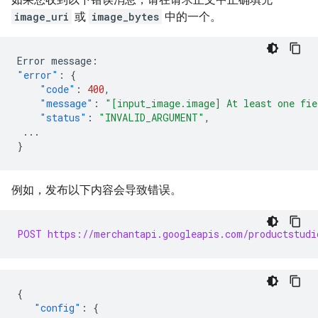
image_uri
或
image_bytes
中的一个。
Error
message
:
"error"
:
{
"code"
:
400
,
"message"
:
"[input_image.image] At least one fie
"status"
:
"INVALID_ARGUMENT"
,
...
}
例如，发布以下内容会导致错误。
POST https://merchantapi.googleapis.com/productstudi
{
"config"
:
{