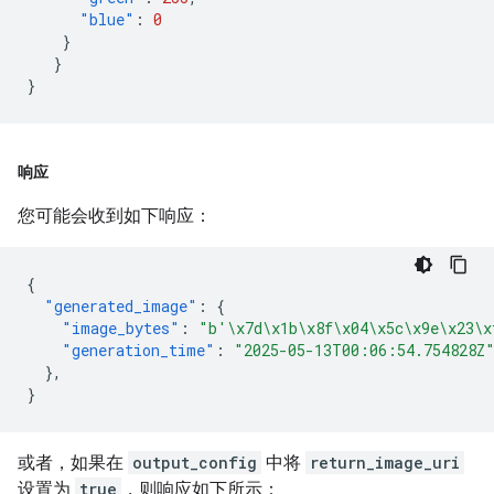
"blue"
:
0
}
}
}
响应
您可能会收到如下响应：
{
"generated_image"
:
{
"image_bytes"
:
"b'\x7d\x1b\x8f\x04\x5c\x9e\x23\x
"generation_time"
:
"2025-05-13T00:06:54.754828Z
},
}
或者，如果在
output_config
中将
return_image_uri
设置为
true
，则响应如下所示：