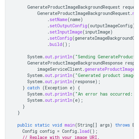
GenerateProductImageBackgroundRequest
reques
GenerateProductImageBackgroundRequest
.
ne
.
setName
(
name
)
.
setOutputConfig
(
outputImageConfig
)
.
setInputImage
(
inputImage
)
.
setConfig
(
generateImageBackgroundCo
.
build
();
System
.
out
.
println
(
"Sending GenerateProductI
GenerateProductImageBackgroundResponse
respo
imageServiceClient
.
generateProductImageB
System
.
out
.
println
(
"Generated product image 
System
.
out
.
println
(
response
);
}
catch
(
Exception
e
)
{
System
.
out
.
println
(
"An error has occurred: "
System
.
out
.
println
(
e
);
}
}
public
static
void
main
(
String
[]
args
)
throws
Ex
Config
config
=
Config
.
load
();
// Replace with your image URI.