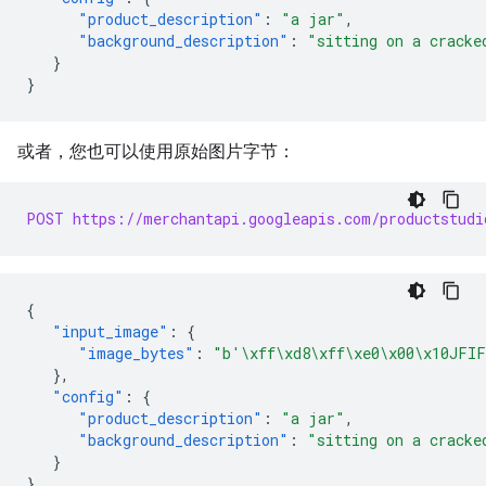
"product_description"
:
"a jar"
,
"background_description"
:
"sitting on a cracke
}
}
或者，您也可以使用原始图片字节：
POST https://merchantapi.googleapis.com/productstudi
{
"input_image"
:
{
"image_bytes"
:
"b'\xff\xd8\xff\xe0\x00\x10JFIF
},
"config"
:
{
"product_description"
:
"a jar"
,
"background_description"
:
"sitting on a cracke
}
}