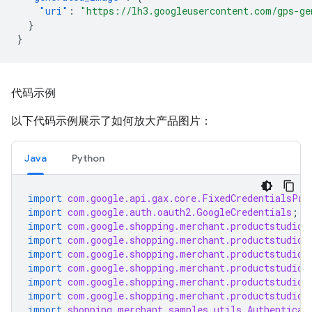
"uri"
:
"https://lh3.googleusercontent.com/gps-g
}
}
代码示例
以下代码示例展示了如何放大产品图片：
Java
Python
import
com.google.api.gax.core.FixedCredentialsPro
import
com.google.auth.oauth2.GoogleCredentials
;
import
com.google.shopping.merchant.productstudio.
import
com.google.shopping.merchant.productstudio.
import
com.google.shopping.merchant.productstudio.
import
com.google.shopping.merchant.productstudio.
import
com.google.shopping.merchant.productstudio.
import
com.google.shopping.merchant.productstudio.
import
shopping.merchant.samples.utils.Authenticat