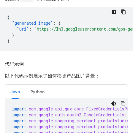
{
"generated_image"
:
{
"uri"
:
"https://lh3.googleusercontent.com/gps-g
}
}
代码示例
以下代码示例展示了如何移除产品图片背景：
Java
Python
import
com.google.api.gax.core.FixedCredentialsPro
import
com.google.auth.oauth2.GoogleCredentials
;
import
com.google.shopping.merchant.productstudio.
import
com.google.shopping.merchant.productstudio.
import
com.google.shopping.merchant.productstudio.