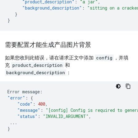
"product_description"
:
"a jar"
,
"background_description"
:
"sitting on a cracke
}
}
需要配置才能生成产品图片背景
如果您收到此错误，请在请求正文中添加
config
，并填
充
product_description
和
background_description
：
Error
message
:
"error"
:
{
"code"
:
400
,
"message"
:
"[config] Config is required to gener
"status"
:
"INVALID_ARGUMENT"
,
...
}