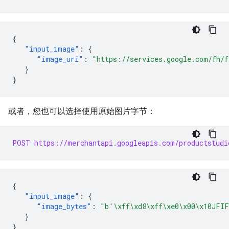
{
"input_image"
:
{
"image_uri"
:
"https://services.google.com/fh/f
}
}
或者，您也可以选择使用原始图片字节：
POST https://merchantapi.googleapis.com/productstudi
{
"input_image"
:
{
"image_bytes"
:
"b'\xff\xd8\xff\xe0\x00\x10JFIF
}
}