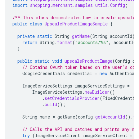
import
shopping.merchant.samples.utils.Config
;
/** This class demonstrates how to create upscaled
public
class
UpscaleProductImageSample
{
private
static
String
getName
(
String
accountId
)
return
String
.
format
(
"accounts/%s"
,
accountId
)
}
public
static
void
upscaleProductImage
(
Config
co
// Obtains OAuth token based on the user's con
GoogleCredentials
credential
=
new
Authenticat
ImageServiceSettings
imageServiceSettings
=
ImageServiceSettings
.
newBuilder
()
.
setCredentialsProvider
(
FixedCredentia
.
build
();
String
name
=
getName
(
config
.
getAccountId
().
to
// Calls the API and catches and prints any ne
try
(
ImageServiceClient
imageServiceClient
=
I