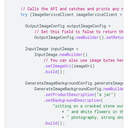
// Calls the API and catches and prints any ne
try
(
ImageServiceClient
imageServiceClient
=
I
OutputImageConfig
outputImageConfig
=
// Set this field to false to return the
OutputImageConfig
.
newBuilder
().
setReturn
InputImage
inputImage
=
InputImage
.
newBuilder
()
// You can also use image bytes here
.
setImageUri
(
imageUri
)
.
build
();
GenerateImageBackgroundConfig
generateImageB
GenerateImageBackgroundConfig
.
newBuilder
.
setProductDescription
(
"a jar"
)
.
setBackgroundDescription
(
"sitting on a cracked stone surf
+
" and white flowers in the
+
" photography, strong shad
.
build
();