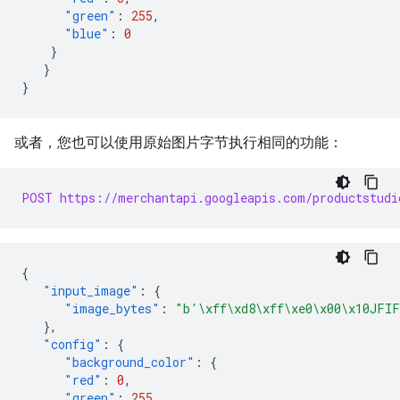
"green"
:
255
,
"blue"
:
0
}
}
}
或者，您也可以使用原始图片字节执行相同的功能：
POST https://merchantapi.googleapis.com/productstudi
{
"input_image"
:
{
"image_bytes"
:
"b'\xff\xd8\xff\xe0\x00\x10JFIF
},
"config"
:
{
"background_color"
:
{
"red"
:
0
,
"green"
:
255
,