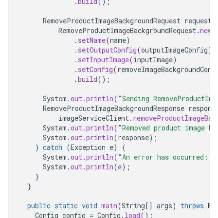
.
build
();
RemoveProductImageBackgroundRequest
request
RemoveProductImageBackgroundRequest
.
newB
.
setName
(
name
)
.
setOutputConfig
(
outputImageConfig
)
.
setInputImage
(
inputImage
)
.
setConfig
(
removeImageBackgroundConf
.
build
();
System
.
out
.
println
(
"Sending RemoveProductIma
RemoveProductImageBackgroundResponse
respons
imageServiceClient
.
removeProductImageBac
System
.
out
.
println
(
"Removed product image ba
System
.
out
.
println
(
response
);
}
catch
(
Exception
e
)
{
System
.
out
.
println
(
"An error has occurred: "
System
.
out
.
println
(
e
);
}
}
public
static
void
main
(
String
[]
args
)
throws
Ex
Config
config
=
Config
.
load
();