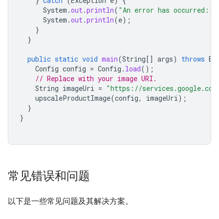
}
catch
(
Exception
e
)
{
System
.
out
.
println
(
"An error has occurred: "
System
.
out
.
println
(
e
);
}
}
public
static
void
main
(
String
[]
args
)
throws
Ex
Config
config
=
Config
.
load
();
// Replace with your image URI.
String
imageUri
=
"https://services.google.com
upscaleProductImage
(
config
,
imageUri
);
}
}
常见错误和问题
以下是一些常见问题及其解决方案。