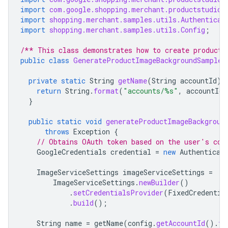
import
com.google.shopping.merchant.productstudio.
import
shopping.merchant.samples.utils.Authenticat
import
shopping.merchant.samples.utils.Config
;
/** This class demonstrates how to create product 
public
class
GenerateProductImageBackgroundSample
private
static
String
getName
(
String
accountId
)
return
String
.
format
(
"accounts/%s"
,
accountId
)
}
public
static
void
generateProductImageBackgroun
throws
Exception
{
// Obtains OAuth token based on the user's con
GoogleCredentials
credential
=
new
Authenticat
ImageServiceSettings
imageServiceSettings
=
ImageServiceSettings
.
newBuilder
()
.
setCredentialsProvider
(
FixedCredentia
.
build
();
String
name
=
getName
(
config
.
getAccountId
().
to