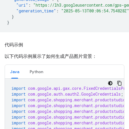
"uri"
:
"https://lh3.googleusercontent.com/gps-g
"generation_time"
:
"2025-05-13T00:06:54.754828Z
}
}
代码示例
以下代码示例展示了如何生成产品图片背景：
Java
Python
import
com.google.api.gax.core.FixedCredentialsPro
import
com.google.auth.oauth2.GoogleCredentials
;
import
com.google.shopping.merchant.productstudio.
import
com.google.shopping.merchant.productstudio.
import
com.google.shopping.merchant.productstudio.
import
com.google.shopping.merchant.productstudio.
import
com.google.shopping.merchant.productstudio.
import
com.google.shopping.merchant.productstudio.