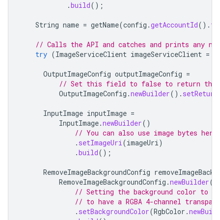
.
build
();
String
name
=
getName
(
config
.
getAccountId
().
to
// Calls the API and catches and prints any ne
try
(
ImageServiceClient
imageServiceClient
=
I
OutputImageConfig
outputImageConfig
=
// Set this field to false to return the
OutputImageConfig
.
newBuilder
().
setReturn
InputImage
inputImage
=
InputImage
.
newBuilder
()
// You can also use image bytes here
.
setImageUri
(
imageUri
)
.
build
();
RemoveImageBackgroundConfig
removeImageBackg
RemoveImageBackgroundConfig
.
newBuilder
()
// Setting the background color to g
// to have a RGBA 4-channel transpar
.
setBackgroundColor
(
RgbColor
.
newBuil