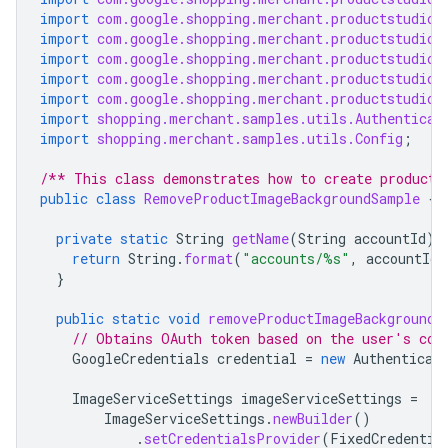
import
com.google.shopping.merchant.productstudio.
import
com.google.shopping.merchant.productstudio.
import
com.google.shopping.merchant.productstudio.
import
com.google.shopping.merchant.productstudio.
import
com.google.shopping.merchant.productstudio.
import
shopping.merchant.samples.utils.Authenticat
import
shopping.merchant.samples.utils.Config
;
/** This class demonstrates how to create product 
public
class
RemoveProductImageBackgroundSample
{
private
static
String
getName
(
String
accountId
)
return
String
.
format
(
"accounts/%s"
,
accountId
)
}
public
static
void
removeProductImageBackground
(
// Obtains OAuth token based on the user's con
GoogleCredentials
credential
=
new
Authenticat
ImageServiceSettings
imageServiceSettings
=
ImageServiceSettings
.
newBuilder
()
.
setCredentialsProvider
(
FixedCredentia