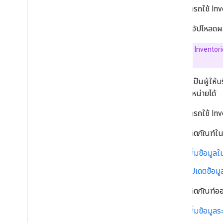
คุณสามารถใช้ Inv
Monitor and trigger data source
processing
คุณต้องอัปโหลดผล
Manage products
คำสำคัญ:
ใน Inventori
Overview
ระดับภูมิภาค"
Add and manage products
Make frequent updates to your
หากคุณเป็นผู้ให้บ
products
พร้อมจำหน่ายได้
List your products data and product
issues
คุณสามารถใช้ Inve
Enable automatic improvements
แสดงผลิตภัณฑ์ใ
Manage reports
Overview
เพิ่มข้อมูล
Get started
อัปเดตข้อมู
Evaluate your products
Performance reports
แสดงผลิตภัณฑ์ออ
Understand the market
เพิ่มข้อมูล
Explore your competitive landscape
Analyze You
Tube Affiliate