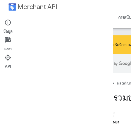
Merchant API
Overview
Create accounts
หน้าแรก
คำแนะนำ
ข้อมูลอ้างอิง
Resources
การสนั
Account relationships
Manage access control
ข้อมูล
Manage business settings
Manage regions
เราได้หยุดให้บริการแ
แชท
Manage Merchant Center email
preferences
Subscribe to push notifications
API
Link a Google business profile
Manage Local Feeds Partnership (LFP)
providers
หน้าแรก
ผลิตภัณฑ
View and troubleshoot issues
ภาพรวมข
Manage data sources
Overview
Manage API data sources
ในหน้านี้
Manage various data source types
แหล่งข้อมูล
View your data sources