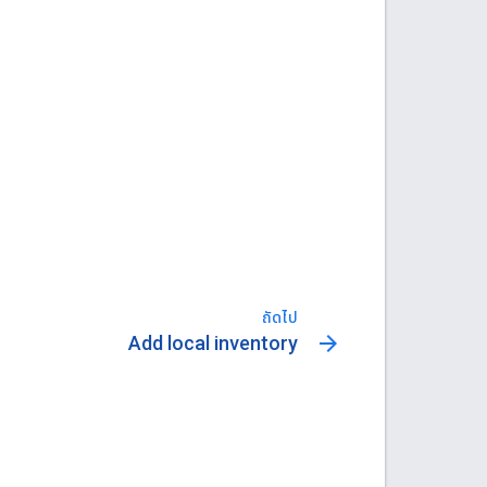
ถัดไป
arrow_forward
Add local inventory