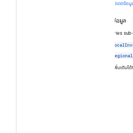
อัปเดตข้อมู
Performance (Alpha)
Compose a query
แหล่งข้อมูล
Manage inventories
Inventories sub-A
Overview
Local inventories
LocalInv
Regional inventories
Regional
Manage reviews
ดูข้อมูลเพิ่มเติมได้ที
Review products
Review merchants
Manage checkout settings
Overview
Manage order tracking signals
Overview
Manage your online return policies