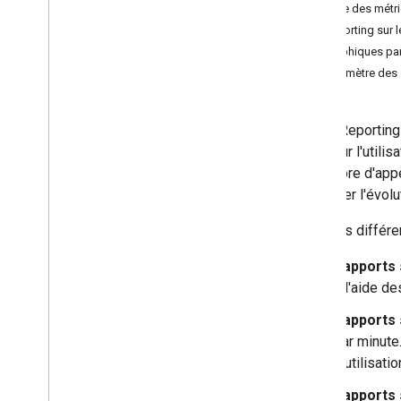
Page des métr
Reporting sur l
Graphiques pa
Paramètre des
L'outil Reportin
base sur l'utili
le nombre d'appe
surveiller l'évol
Voici les différ
Rapports s
à l'aide de
Rapports 
par minute
d'utilisatio
Rapports 