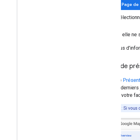
Page de 
Sélectionn
Si elle ne
Pour plus d'info
Page de pré
La page
Présent
des 30 derniers 
indique votre fac
Remarque
: Si vous 