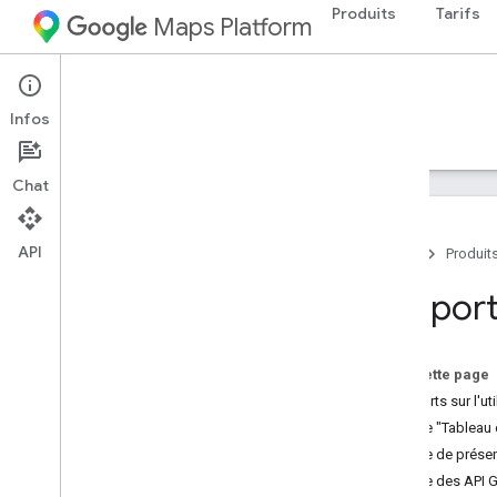
Produits
Tarifs
Maps Platform
Documentation
Infos
Tarifs
Facturation
Monitoring
Chat
API
Accueil
Produit
Monitoring
Rapport
Aperçu
Rapports
Monitoring
Sur cette page
Rapports sur l'uti
Page "Tableau 
Page de prése
Page des API 