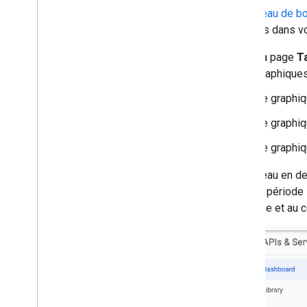
Le
tableau de b
activées dans vo
La page
T
graphiques
Le graphi
Le graphi
Le graphi
Le tableau en d
(pour la période
moyenne et au ce