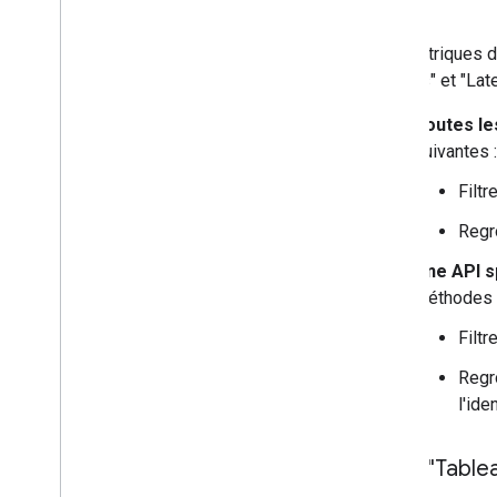
client
.
Les métriques d'u
"Erreurs" et "Lat
Toutes le
suivantes :
Filtr
Regro
Une API s
méthodes s
Filtr
Regro
l'ide
Page "Tablea