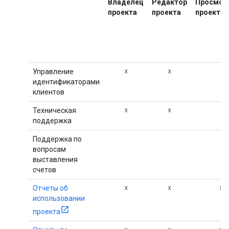
Владелец
Редактор
Просмот
проекта
проекта
проекта
Управление
☓
☓
идентификаторами
клиентов
Техническая
☓
☓
поддержка
Поддержка по
вопросам
выставления
счетов
Отчеты об
☓
☓
☓
использовании
проекта