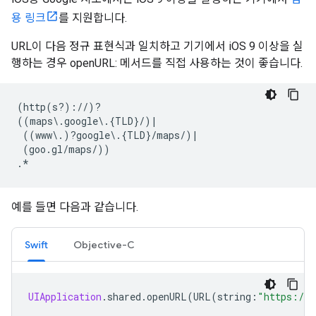
용 링크
를 지원합니다.
URL이 다음 정규 표현식과 일치하고 기기에서 iOS 9 이상을 실
행하는 경우 openURL: 메서드를 직접 사용하는 것이 좋습니다.
(http(s?)://)?

((maps\.google\.{TLD}/)|

 ((www\.)?google\.{TLD}/maps/)|

 (goo.gl/maps/))

예를 들면 다음과 같습니다.
Swift
Objective-C
UIApplication
.
shared
.
openURL
(
URL
(
string
:
"https://w