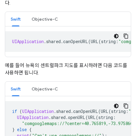
다.
Swift
Objective-C
UIApplication
.
shared
.
canOpenURL
(
URL
(
string
:
"comgoo
예를 들어 뉴욕의 센트럴파크 지도를 표시하려면 다음 코드를
사용하면 됩니다.
Swift
Objective-C
if
(
UIApplication
.
shared
.
canOpenURL
(
URL
(
string
:
"co
UIApplication
.
shared
.
openURL
(
URL
(
string
:
"comgooglemaps://?center=40.765819,-73.975866&
}
else
{
print
(
"Can't use comgooglemaps://"
);