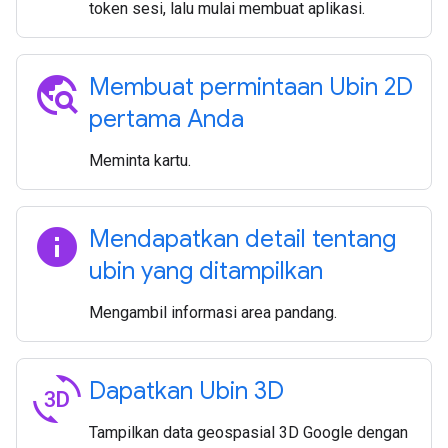
token sesi, lalu mulai membuat aplikasi.
travel_explore
Membuat permintaan Ubin 2D
pertama Anda
Meminta kartu.
info
Mendapatkan detail tentang
ubin yang ditampilkan
Mengambil informasi area pandang.
3d_rotation
Dapatkan Ubin 3D
Tampilkan data geospasial 3D Google dengan