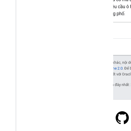
thể yêu cầu ô
đường phố.
Trừ phi có lưu ý khác, nội
Giấy phép Apache 2.0
. Để 
các đơn vị liên kết với Oracl
Cập nhật lần gần đây nhất:
Stack Overflow