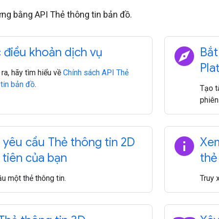
ng bằng API Thẻ thông tin bản đồ.
explore
 điều khoản dịch vụ
Bắt
Pla
ra, hãy tìm hiểu về
Chính sách API Thẻ
 tin bản đồ
.
Tạo t
phiên
info
 yêu cầu Thẻ thông tin 2D
Xem
 tiên của bạn
thẻ
u một thẻ thông tin.
Truy 