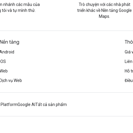
n nhánh các mẫu của
Trò chuyện với các nhà phát
 tôi và tự mình thử.
triển khác về Nền tảng Google
Maps.
Nền tảng
Thô
Android
Giá 
iOS
Liên
Web
Hỗ t
Dịch vụ Web
Điều
 Platform
Google AI
Tất cả sản phẩm