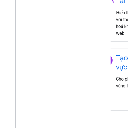
3d_rotation
Tải
Hiển t
với t
hoá kh
web.
explore
Tạo
vực
Cho p
vùng 