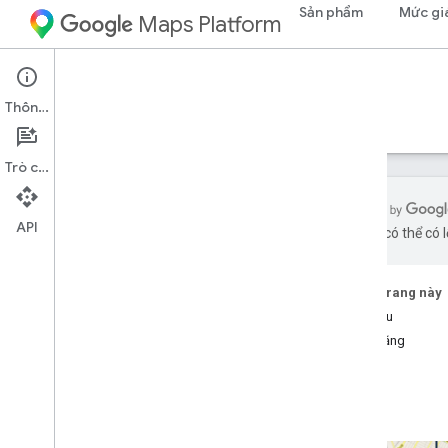
Sản phẩm
Mức gi
Maps Platform
Map Tiles API
Thông tin
Hướng dẫn
Tài nguyên
Trò chuyện
API
bằng AI có thể có l
Map Tiles API
Tổng quan
Trên trang này
Bắt đầu
Thiết lập
Tính năng
Thiết lập Map Tiles API
Sử dụng Thẻ Bản đồ
Gạch 2D