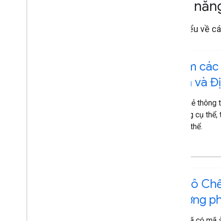
Tính nă
Tìm hiểu về cá
Xem các 
tinh và Đ
Tải thẻ thông 
phóng cụ thể, 
lý cụ thể.
Tải ô Ch
đường p
Khi đã có mã 