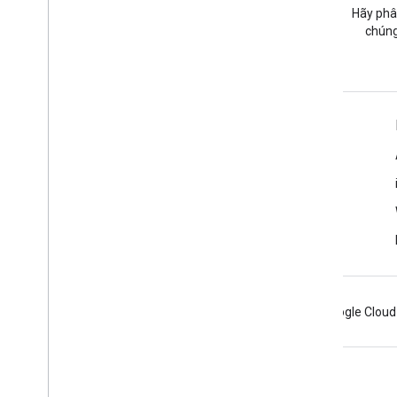
Đặt câu hỏi trong thẻ google-
Hãy phâ
maps.
chúng
Tìm hiểu thêm
Câu hỏi thường gặp
Trình khám phá các chức năng
Các phương pháp hay nhất về bảo mật API
Tối ưu hoá mức sử dụng dịch vụ web
Android
Chrome
Firebase
Google Cloud
Điều khoản
Quyền riêng tư
Manage cookies