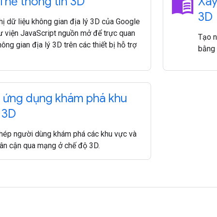
menu_book
 Thẻ thông tin 3D
Xây
3D
hị dữ liệu không gian địa lý 3D của Google
hư viện JavaScript nguồn mở để trực quan
Tạo n
ông gian địa lý 3D trên các thiết bị hỗ trợ
bằng 
 ứng dụng khám phá khu
 3D
hép người dùng khám phá các khu vực và
lân cận qua mạng ở chế độ 3D.