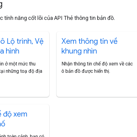
ng
c tính năng cốt lõi của API Thẻ thông tin bản đồ.
ô Lộ trình
,
Vệ
Xem thông tin về
ịa hình
khung nhìn
tin ở một mức thu
Nhận thông tin chế độ xem về các
tại những toạ độ địa
ô bản đồ được hiển thị.
ế độ xem
hố
ảnh toàn cảnh, bạn có