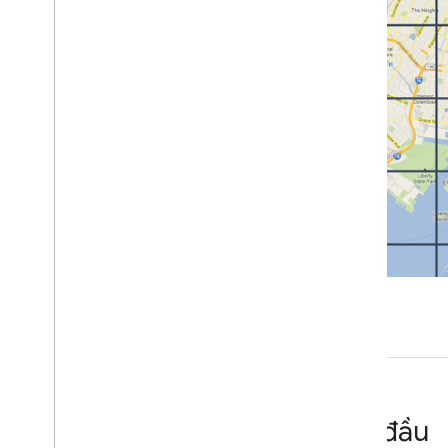
Ô chế độ xem phố
Gạch 3D
Xử lý lỗi
Các phương pháp hay nhất
Các phương pháp hay nhất về API Web
Giải pháp 3D
Trình khám phá khu vực 3D
Kể chuyện 3D
Bắt đầu