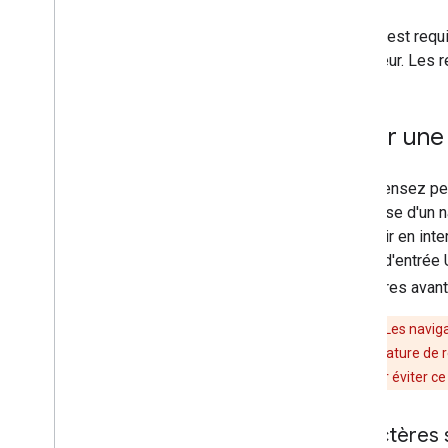
HTTPS est requi
utilisateur. Le
Créer une 
Vous pensez peut
d'adresse d'un 
convertir en int
format d'entrée 
caractères avan
Attention
: Les navi
utilisent la signature de
signature. Pour éviter c
Caractères 