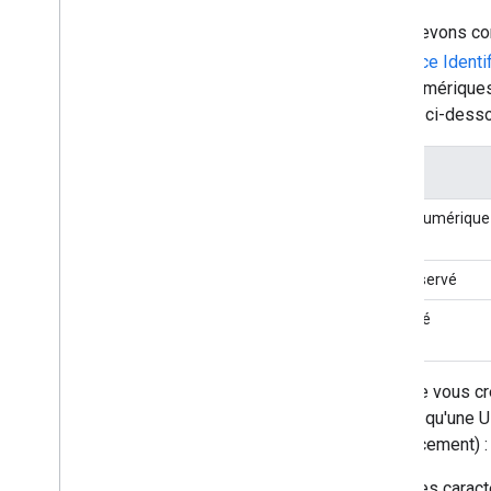
Nous devons conv
Resource Identif
alphanumériques
tableau ci-desso
Jeu de
Alphanumérique
Non réservé
Réservé
Lorsque vous cré
Vérifier qu'une 
remplacement) :
Les caract