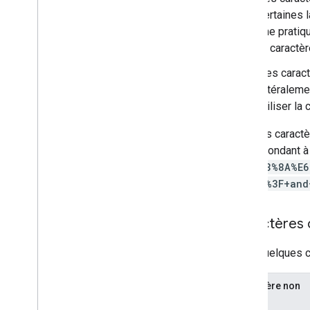
certaines 
une pratiq
le caractè
Des caract
littéralem
utiliser l
Tous les caractè
correspondant à
%E4%B8%8A%E6
forme
%3F+and
Caractères 
Voici quelques c
Caractère non
fiable