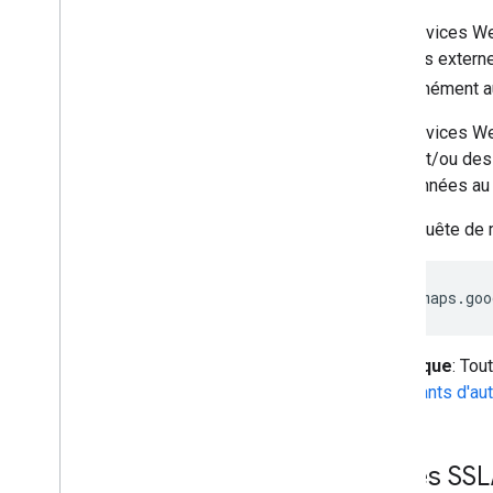
Les services We
services externe
conformément 
Les services We
d'URL et/ou des
des données au f
Une requête de 
https://maps.goo
Remarque
: Tou
identifiants d'au
Accès SSL