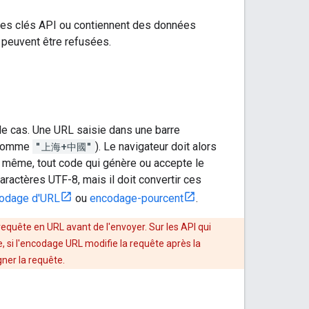
des clés API ou contiennent des données
 peuvent être refusées.
 le cas. Une URL saisie dans une barre
 (comme
"上海+中國"
). Le navigateur doit alors
De même, tout code qui génère ou accepte le
actères UTF-8, mais il doit convertir ces
odage d'URL
ou
encodage-pourcent
.
quête en URL avant de l'envoyer. Sur les API qui
e, si l'encodage URL modifie la requête après la
gner la requête.