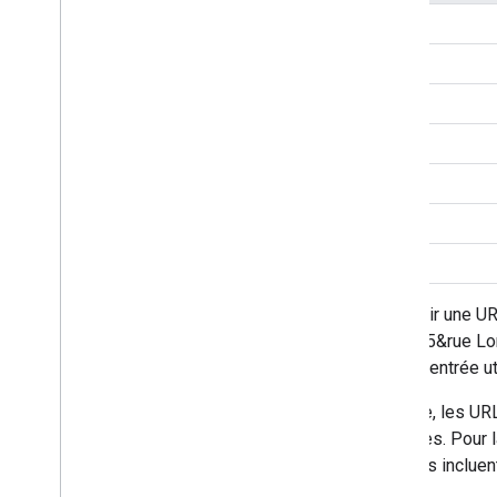
Espace
"
<
>
#
%
|
Convertir une UR
forme "5&rue Lon
chaque entrée ut
En outre, les U
statiques. Pour 
services incluen