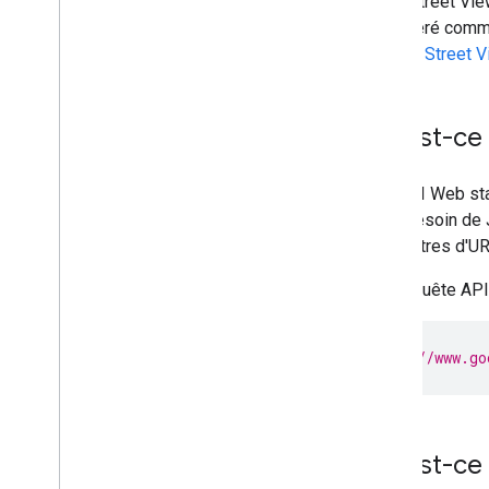
L'API Street Vi
considéré comme
images Street V
Qu'est-ce 
Les API Web sta
avoir besoin de
paramètres d'UR
Une requête API
h
tt
ps
:
//www.go
Qu'est-ce 