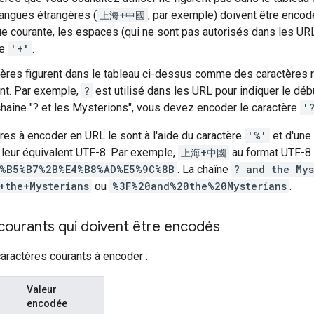
langues étrangères (
上海+中國
, par exemple) doivent être encod
ue courante, les espaces (qui ne sont pas autorisés dans les U
re
'+'
.
ères figurent dans le tableau ci-dessus comme des caractères ré
ent. Par exemple,
?
est utilisé dans les URL pour indiquer le déb
a chaîne "? et les Mysterions", vous devez encoder le caractère
'
res à encoder en URL le sont à l'aide du caractère
'%'
et d'une
 leur équivalent UTF-8. Par exemple,
上海+中國
au format UTF-8 
%B5%B7%2B%E4%B8%AD%E5%9C%8B
. La chaîne
? and the Mys
+the+Mysterians
ou
%3F%20and%20the%20Mysterians
.
courants qui doivent être encodés
aractères courants à encoder :
Valeur
encodée