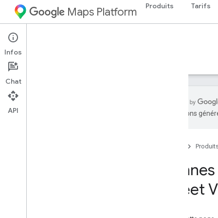
Produits
Tarifs
Maps Platform
Web
Street View Static API
Infos
Guides
Ressources
Chat
API
traductions généré
API Street View Static
Aperçu
Accueil
Produit
Configuration
Bonnes p
Configurer l'API Street View Static
Street V
Utiliser une signature numérique
Guides du développeur