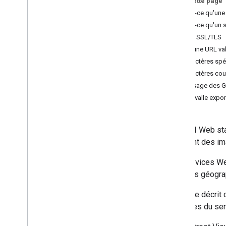
Sur cette page
Demande et réponse Street View
Qu'est-ce qu'une
Métadonnées d'image
Qu'est-ce qu'un 
Accès SSL/TLS
Bonnes pratiques
Créer une URL va
Bonnes pratiques concernant les API
Web statiques
Caractères spé
Caractères cou
Bon usage des G
Intervalle expon
Les API Web sta
génèrent des im
Les services We
données géograp
Ce guide décrit 
réponses du serv