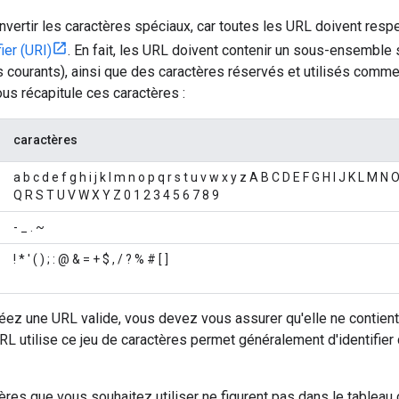
ertir les caractères spéciaux, car toutes les URL doivent respe
ier (URI)
. En fait, les URL doivent contenir un sous-ensemble
 courants), ainsi que des caractères réservés et utilisés com
us récapitule ces caractères :
caractères
a b c d e f g h i j k l m n o p q r s t u v w x y z A B C D E F G H I J K L M N 
Q R S T U V W X Y Z 0 1 2 3 4 5 6 7 8 9
- _ . ~
! * ' ( ) ; : @ & = + $ , / ? % # [ ]
ez une URL valide, vous devez vous assurer qu'elle ne contient 
URL utilise ce jeu de caractères permet généralement d'identifie
ères que vous souhaitez utiliser ne figurent pas dans le tableau