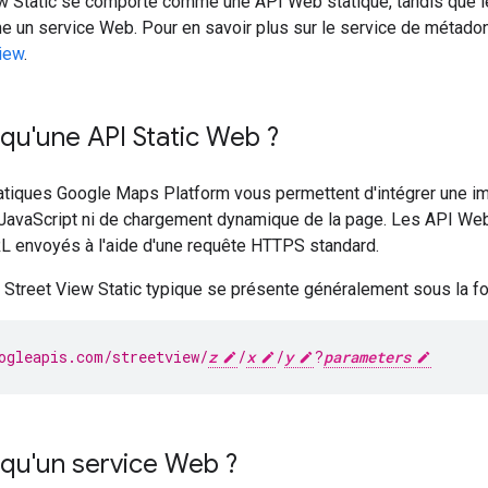
ew Static se comporte comme une API Web statique, tandis que 
 un service Web. Pour en savoir plus sur le service de métado
iew
.
qu'une API Static Web ?
tiques Google Maps Platform vous permettent d'intégrer une 
 JavaScript ni de chargement dynamique de la page. Les API We
L envoyés à l'aide d'une requête HTTPS standard.
 Street View Static typique se présente généralement sous la f
ogleapis.com/streetview/
z
/
x
/
y
?
parameters
qu'un service Web ?