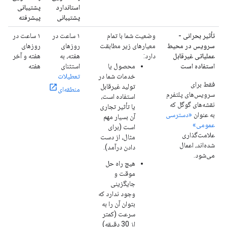
استاندارد
پشتیبانی
پشتیبانی
پیشرفته
تأثیر بحرانی -
وضعیت شما با تمام
۱ ساعت در
۱ ساعت در
سرویس در محیط
معیارهای زیر مطابقت
روزهای
روزهای
عملیاتی غیرقابل
دارد:
هفته، به
هفته و آخر
استفاده است
محصول یا
استثنای
هفته
خدمات شما در
تعطیلات
فقط برای
تولید غیرقابل
منطقه‌ای
سرویس‌های پلتفرم
استفاده است،
نقشه‌های گوگل که
یا تأثیر تجاری
به عنوان
«دسترسی
آن بسیار مهم
عمومی»
است (برای
علامت‌گذاری
مثال، از دست
شده‌اند، اعمال
دادن درآمد).
می‌شود.
هیچ راه حل
موقت و
جایگزینی
وجود ندارد که
بتوان آن را به
سرعت (کمتر
از 30 دقیقه)