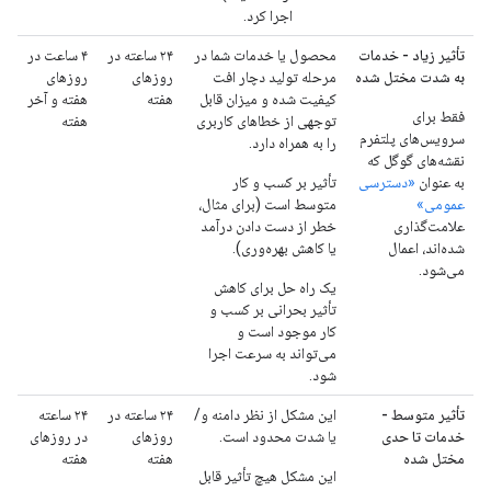
اجرا کرد.
تأثیر زیاد - خدمات
محصول یا خدمات شما در
۲۴ ساعته در
۴ ساعت در
به شدت مختل شده
مرحله تولید دچار افت
روزهای
روزهای
کیفیت شده و میزان قابل
هفته
هفته و آخر
فقط برای
توجهی از خطاهای کاربری
هفته
سرویس‌های پلتفرم
را به همراه دارد.
نقشه‌های گوگل که
به عنوان
«دسترسی
تأثیر بر کسب و کار
عمومی»
متوسط ​​است (برای مثال،
علامت‌گذاری
خطر از دست دادن درآمد
شده‌اند، اعمال
یا کاهش بهره‌وری).
می‌شود.
یک راه حل برای کاهش
تأثیر بحرانی بر کسب و
کار موجود است و
می‌تواند به سرعت اجرا
شود.
تأثیر متوسط ​​-
این مشکل از نظر دامنه و/
۲۴ ساعته در
۲۴ ساعته
خدمات تا حدی
یا شدت محدود است.
روزهای
در روزهای
مختل شده
هفته
هفته
این مشکل هیچ تأثیر قابل