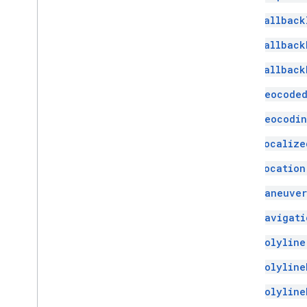
Fallback
Fallback
Fallback
Geocoded
Geocodin
Localize
Location
Maneuver
Navigati
Polyline
Polyline
Polyline