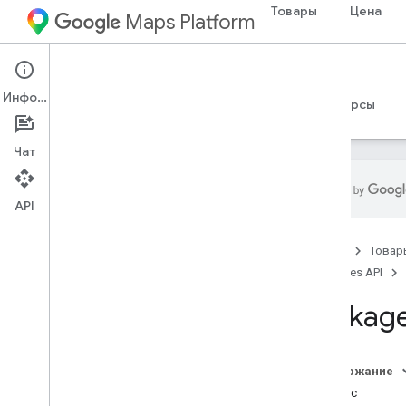
Товары
Цена
Maps Platform
Web Services
Routes API
Информация
Руководства
Справочные материалы
Ресурсы
Чат
API
Сведения о REST
Главная
Товар
Справочник RPC
Routes API
Обзор
google
.
geo
.
type
Package
google
.
maps
.
routing
.
v2
google
.
rpc
google
.
type
Содержание
Индекс