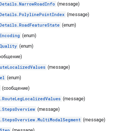
Details.NarrowRoadInfo
(message)
Details.PolylinePointIndex
(message)
Details.RoadFeatureState
(enum)
Encoding
(enum)
Quality
(enum)
ообщение)
uteLocalizedValues
​​(message)
el
(enum)
(сообщение)
.RouteLegLocalizedValues
​​(message)
.StepsOverview
(message)
.StepsOverview.MultiModalSegment
(message)
Step
(message)