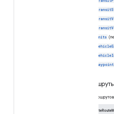
TransitP
TransitS
TransitV
TransitV
Units
(п
VehicleE
VehicleI
Waypoint
Маршрут
API маршрутов
ComputeRouteM