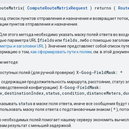
outeMatrix(
ComputeRouteMatrixRequest
) returns (
Rout
ход список пунктов отправления и назначения и возвращает пот
ции пунктов отправления и назначения.
Для этого метода необходимо указать маску полей ответа во вход
$fields
fields
ощью параметра URL
или
, либо с помощью заголо
метры и заголовки URL
). Значение представляет собой список пут
ормацию о том,
как сформировать пути к полям,
см. в этой докуме
ом методе:
X-Goog-FieldMask: *
оступных полей (для ручной проверки):
, содержащая продолжительность маршрута, расстояние, статус э
X-Goog-FieldMask:
изводственной конфигурации):
x,destinationIndex,status,condition,distanceMeters,du
status
указывать
в маске поля ответа, иначе все сообщения будут 
*
пользовать маску поля ответа с подстановочным знаком (
), пото
о необходимых полей помогает нашему серверу экономить вычисли
вам результат с меньшей задержкой.