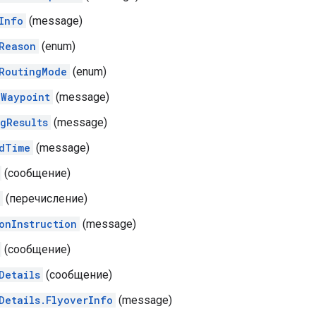
Info
(message)
Reason
(enum)
RoutingMode
(enum)
Waypoint
(message)
gResults
(message)
dTime
(message)
(сообщение)
(перечисление)
onInstruction
(message)
(сообщение)
Details
(сообщение)
Details.FlyoverInfo
(message)