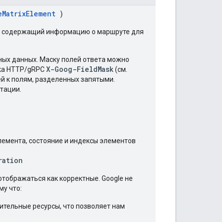
eMatrixElement
)
ок, содержащий информацию о маршруте для
ных данных. Маску полей ответа можно
X-Goog-FieldMask
вка HTTP/gRPC
(см.
ей к полям, разделенных запятыми.
нтации.
лемента, состояние и индексы элементов
ration
отображаться как корректные. Google не
му что:
тельные ресурсы, что позволяет нам