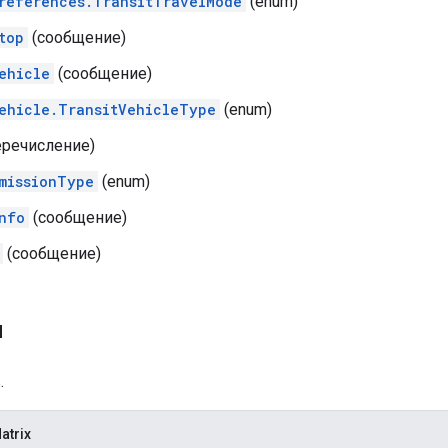
references.TransitTravelMode
(enum)
top
(сообщение)
ehicle
(сообщение)
ehicle.TransitVehicleType
(enum)
еречисление)
missionType
(enum)
nfo
(сообщение)
(сообщение)
ы
.
atrix