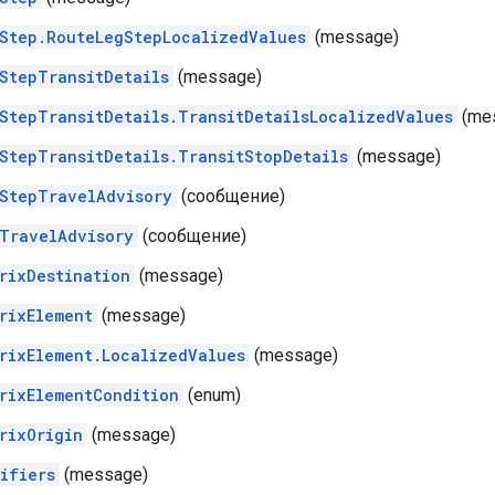
Step.RouteLegStepLocalizedValues
​​(message)
StepTransitDetails
(message)
StepTransitDetails.TransitDetailsLocalizedValues
​​(m
StepTransitDetails.TransitStopDetails
(message)
StepTravelAdvisory
(сообщение)
TravelAdvisory
(сообщение)
rixDestination
(message)
rixElement
(message)
rixElement.LocalizedValues
​​(message)
rixElementCondition
(enum)
rixOrigin
(message)
ifiers
(message)