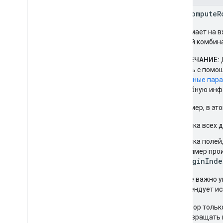
rpc ComputeR
Принимает на в
каждой комбина
ПРИМЕЧАНИЕ:
указать с пом
доступные пара
Подробную инф
Например, в эт
Маска всех д
Маска полей
(пример про
originInde
Крайне важно 
рекомендует ис
Выбор тольк
возвращать 