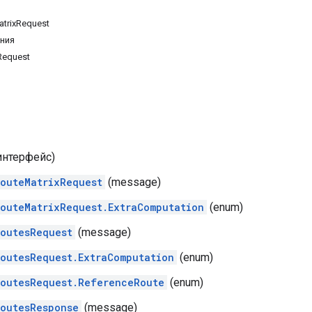
trixRequest
ния
Request
интерфейс)
outeMatrixRequest
(message)
outeMatrixRequest.ExtraComputation
(enum)
outesRequest
(message)
outesRequest.ExtraComputation
(enum)
outesRequest.ReferenceRoute
(enum)
outesResponse
(message)