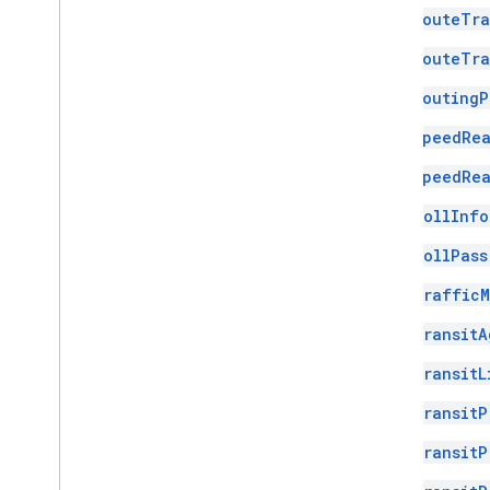
RouteTra
RouteTra
RoutingP
SpeedRea
SpeedRea
TollInfo
TollPass
TrafficM
TransitA
TransitL
TransitP
TransitP