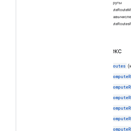
Маршруты
ComputeRouteMa
Экстравычисле
ComputeRoutes
Индекс
Routes
(
ComputeR
ComputeR
ComputeR
ComputeR
ComputeR
ComputeR