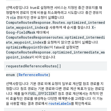
선택사항입니다. true로 설정하면 서비스는 지정된 중간 경유지를 재
정렬하여 경로의 전체 비용을 최소화하려고 시도합니다. 중간 경유지
via
가
경유지인 경우 요청이 실패합니다.
ComputeRoutesResponse.Routes.optimized_intermed
iate_waypoint_index
X-
을 사용하여 새 순서를 찾습니다.
Goog-FieldMask
헤더에서
ComputeRoutesResponseroutes.optimized_intermedi
ate_waypoint_index
를 요청하지 않으면 요청이 실패합니다.
optimizeWaypointOrder
이 false로 설정되면
ComputeRoutesResponse.optimized_intermediate_wa
ypoint_index
이 비어 있습니다.
requested
Reference
Routes[]
enum (
ReferenceRoute
)
선택사항입니다. 기본 경로 외에 요청의 일부로 계산할 참조 경로를 지
정합니다. 참조 경로는 기본 경로와 다른 경로 계산 목표가 있는 경로입
FUEL_EFFICIENT
니다. 예를 들어
참조 경로 계산에서는 최적의 연
비 효율적인 경로를 생성하는 다양한 매개변수를 고려합니다. 이 기능
routeLabels
을 사용할 때는 결과 경로에서
를 확인하세요.