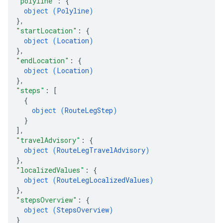
"polyline"
: 
{
object (
Polyline
)
}
,
"startLocation"
: 
{
object (
Location
)
}
,
"endLocation"
: 
{
object (
Location
)
}
,
"steps"
: 
[
{
object (
RouteLegStep
)
}
]
,
"travelAdvisory"
: 
{
object (
RouteLegTravelAdvisory
)
}
,
"localizedValues"
: 
{
object (
RouteLegLocalizedValues
)
}
,
"stepsOverview"
: 
{
object (
StepsOverview
)
}