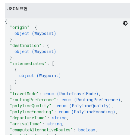
JSON 표현
{
"origin"
: 
{
object (
Waypoint
)
}
,
"destination"
: 
{
object (
Waypoint
)
}
,
"intermediates"
: 
[
{
object (
Waypoint
)
}
]
,
"travelMode"
: 
enum (
RouteTravelMode
)
,
"routingPreference"
: 
enum (
RoutingPreference
)
,
"polylineQuality"
: 
enum (
PolylineQuality
)
,
"polylineEncoding"
: 
enum (
PolylineEncoding
)
,
"departureTime"
: 
string
,
"arrivalTime"
: 
string
,
"computeAlternativeRoutes"
: 
boolean
,