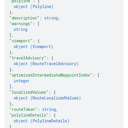
"polyline"
: 
{
object (
Polyline
)
}
,
"description"
: 
string
,
"warnings"
: 
[
string
]
,
"viewport"
: 
{
object (
Viewport
)
}
,
"travelAdvisory"
: 
{
object (
RouteTravelAdvisory
)
}
,
"optimizedIntermediateWaypointIndex"
: 
[
integer
]
,
"localizedValues"
: 
{
object (
RouteLocalizedValues
)
}
,
"routeToken"
: 
string
,
"polylineDetails"
: 
{
object (
PolylineDetails
)
}