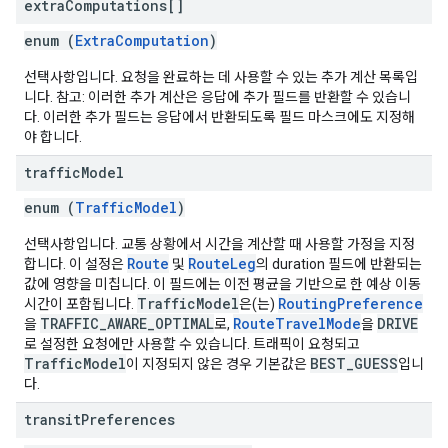
extra
Computations[]
enum (
ExtraComputation
)
선택사항입니다. 요청을 완료하는 데 사용할 수 있는 추가 계산 목록입
니다. 참고: 이러한 추가 계산은 응답에 추가 필드를 반환할 수 있습니
다. 이러한 추가 필드는 응답에서 반환되도록 필드 마스크에도 지정해
야 합니다.
traffic
Model
enum (
TrafficModel
)
선택사항입니다. 교통 상황에서 시간을 계산할 때 사용할 가정을 지정
Route
RouteLeg
합니다. 이 설정은
및
의 duration 필드에 반환되는
값에 영향을 미칩니다. 이 필드에는 이전 평균을 기반으로 한 예상 이동
TrafficModel
RoutingPreference
시간이 포함됩니다.
은(는)
TRAFFIC_AWARE_OPTIMAL
RouteTravelMode
DRIVE
을
로,
을
로 설정한 요청에만 사용할 수 있습니다. 트래픽이 요청되고
TrafficModel
BEST_GUESS
이 지정되지 않은 경우 기본값은
입니
다.
transit
Preferences