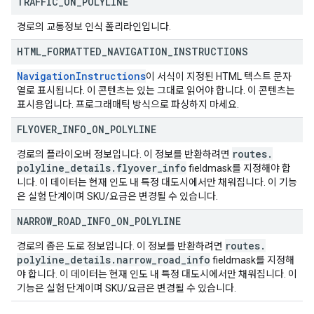
TRAFFIC
_
ON
_
POLYLINE
경로의 교통정보 인식 폴리라인입니다.
HTML
_
FORMATTED
_
NAVIGATION
_
INSTRUCTIONS
NavigationInstructions
이 서식이 지정된 HTML 텍스트 문자
열로 표시됩니다. 이 콘텐츠는 있는 그대로 읽어야 합니다. 이 콘텐츠는
표시용입니다. 프로그래매틱 방식으로 파싱하지 마세요.
FLYOVER
_
INFO
_
ON
_
POLYLINE
routes
.
경로의 플라이오버 정보입니다. 이 정보를 반환하려면
polyline
_
details
.
flyover
_
info
fieldmask를 지정해야 합
니다. 이 데이터는 현재 인도 내 특정 대도시에서만 채워집니다. 이 기능
은 실험 단계이며 SKU/요금은 변경될 수 있습니다.
NARROW
_
ROAD
_
INFO
_
ON
_
POLYLINE
routes
.
경로의 좁은 도로 정보입니다. 이 정보를 반환하려면
polyline
_
details
.
narrow
_
road
_
info
fieldmask를 지정해
야 합니다. 이 데이터는 현재 인도 내 특정 대도시에서만 채워집니다. 이
기능은 실험 단계이며 SKU/요금은 변경될 수 있습니다.