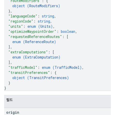
"routeModifiers"
: 
{
object (
RouteModifiers
)
}
,
"languageCode"
: 
string
,
"regionCode"
: 
string
,
"units"
: 
enum (
Units
)
,
"optimizeWaypointOrder"
: 
boolean
,
"requestedReferenceRoutes"
: 
[
enum (
ReferenceRoute
)
]
,
"extraComputations"
: 
[
enum (
ExtraComputation
)
]
,
"trafficModel"
: 
enum (
TrafficModel
)
,
"transitPreferences"
: 
{
object (
TransitPreferences
)
}
}
필드
origin