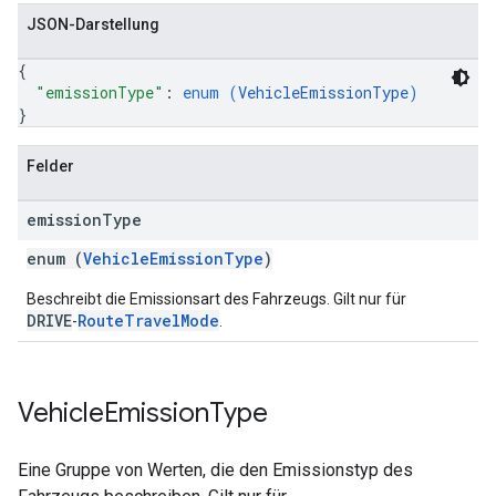
JSON-Darstellung
{
"emissionType"
: 
enum (
VehicleEmissionType
)
}
Felder
emission
Type
enum (
VehicleEmissionType
)
Beschreibt die Emissionsart des Fahrzeugs. Gilt nur für
DRIVE
RouteTravelMode
-
.
Vehicle
Emission
Type
Eine Gruppe von Werten, die den Emissionstyp des