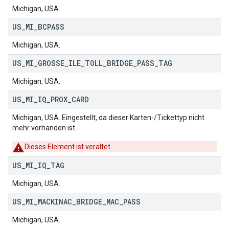
Michigan, USA.
US
_
MI
_
BCPASS
Michigan, USA.
US
_
MI
_
GROSSE
_
ILE
_
TOLL
_
BRIDGE
_
PASS
_
TAG
Michigan, USA.
US
_
MI
_
IQ
_
PROX
_
CARD
Michigan, USA. Eingestellt, da dieser Karten-/Tickettyp nicht
mehr vorhanden ist.
Dieses Element ist veraltet.
US
_
MI
_
IQ
_
TAG
Michigan, USA.
US
_
MI
_
MACKINAC
_
BRIDGE
_
MAC
_
PASS
Michigan, USA.