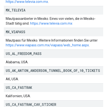
https://www.televia.com.mx
.
MX
_
TELEVIA
Mautpassanbieter in Mexiko. Eines von vielen, die in Mexiko-
Stadt tätig sind.
https://www.televia.com.mx
MX
_
VIAPASS
Mautpass für Mexiko. Weitere Informationen finden Sie unter
https://www.viapass.com.mx/viapass/web_home.aspx
.
US
_
AL
_
FREEDOM
_
PASS
Alabama, USA.
US
_
AK
_
ANTON
_
ANDERSON
_
TUNNEL
_
BOOK
_
OF
_
10
_
TICKETS
AK, USA.
US
_
CA
_
FASTRAK
Kalifornien, USA.
US
_
CA
_
FASTRAK
_
CAV
_
STICKER