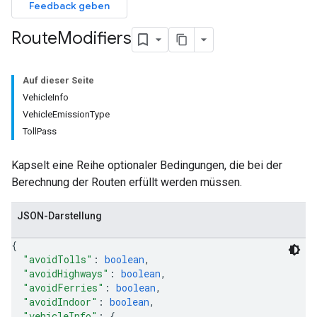
Feedback geben
Route
Modifiers
Auf dieser Seite
VehicleInfo
VehicleEmissionType
TollPass
Kapselt eine Reihe optionaler Bedingungen, die bei der
Berechnung der Routen erfüllt werden müssen.
JSON-Darstellung
{
"avoidTolls"
: 
boolean
,
"avoidHighways"
: 
boolean
,
"avoidFerries"
: 
boolean
,
"avoidIndoor"
: 
boolean
,
"vehicleInfo"
: 
{