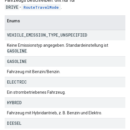
Fahrzeugs beschreiben. Gilt nur für
DRIVE
-
.
RouteTravelMode
Enums
VEHICLE
_
EMISSION
_
TYPE
_
UNSPECIFIED
Keine Emissionstyp angegeben. Standardeinstellung ist
GASOLINE
.
GASOLINE
Fahrzeug mit Benzin/Benzin.
ELECTRIC
Ein strombetriebenes Fahrzeug.
HYBRID
Fahrzeug mit Hybridantrieb, z. B. Benzin und Elektro.
DIESEL