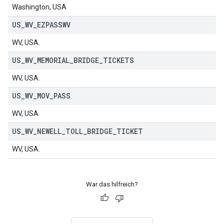
Washington, USA
US
_
WV
_
EZPASSWV
WV, USA.
US
_
WV
_
MEMORIAL
_
BRIDGE
_
TICKETS
WV, USA.
US
_
WV
_
MOV
_
PASS
WV, USA
US
_
WV
_
NEWELL
_
TOLL
_
BRIDGE
_
TICKET
WV, USA.
War das hilfreich?