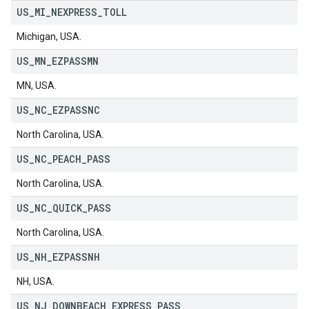
US
_
MI
_
NEXPRESS
_
TOLL
Michigan, USA.
US
_
MN
_
EZPASSMN
MN, USA.
US
_
NC
_
EZPASSNC
North Carolina, USA.
US
_
NC
_
PEACH
_
PASS
North Carolina, USA.
US
_
NC
_
QUICK
_
PASS
North Carolina, USA.
US
_
NH
_
EZPASSNH
NH, USA.
US
_
NJ
_
DOWNBEACH
_
EXPRESS
_
PASS