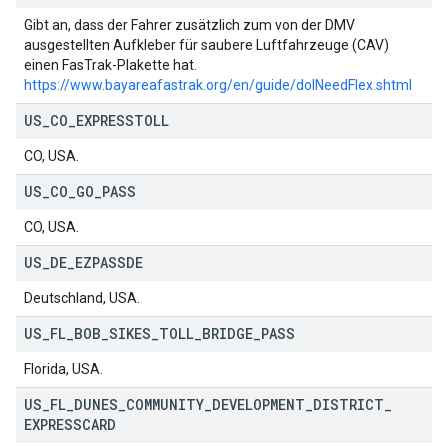
Gibt an, dass der Fahrer zusätzlich zum von der DMV
ausgestellten Aufkleber für saubere Luftfahrzeuge (CAV)
einen FasTrak-Plakette hat.
https://www.bayareafastrak.org/en/guide/doINeedFlex.shtml
US
_
CO
_
EXPRESSTOLL
CO, USA.
US
_
CO
_
GO
_
PASS
CO, USA.
US
_
DE
_
EZPASSDE
Deutschland, USA.
US
_
FL
_
BOB
_
SIKES
_
TOLL
_
BRIDGE
_
PASS
Florida, USA.
US
_
FL
_
DUNES
_
COMMUNITY
_
DEVELOPMENT
_
DISTRICT
_
EXPRESSCARD