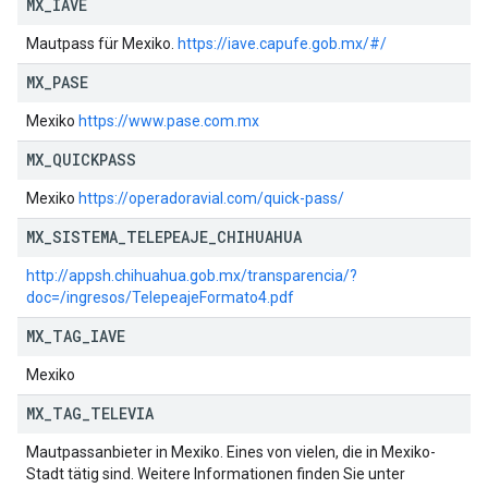
MX
_
IAVE
Mautpass für Mexiko.
https://iave.capufe.gob.mx/#/
MX
_
PASE
Mexiko
https://www.pase.com.mx
MX
_
QUICKPASS
Mexiko
https://operadoravial.com/quick-pass/
MX
_
SISTEMA
_
TELEPEAJE
_
CHIHUAHUA
http://appsh.chihuahua.gob.mx/transparencia/?
doc=/ingresos/TelepeajeFormato4.pdf
MX
_
TAG
_
IAVE
Mexiko
MX
_
TAG
_
TELEVIA
Mautpassanbieter in Mexiko. Eines von vielen, die in Mexiko-
Stadt tätig sind. Weitere Informationen finden Sie unter