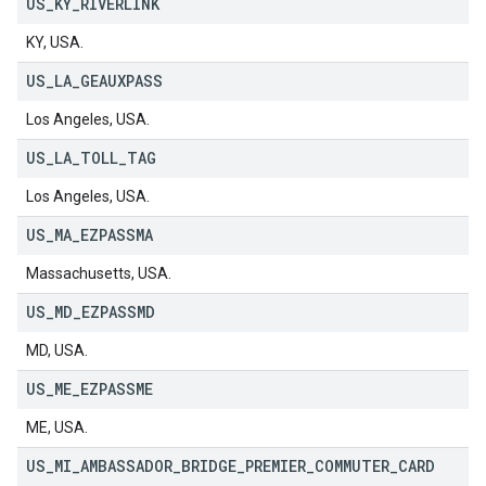
US
_
KY
_
RIVERLINK
KY, USA.
US
_
LA
_
GEAUXPASS
Los Angeles, USA.
US
_
LA
_
TOLL
_
TAG
Los Angeles, USA.
US
_
MA
_
EZPASSMA
Massachusetts, USA.
US
_
MD
_
EZPASSMD
MD, USA.
US
_
ME
_
EZPASSME
ME, USA.
US
_
MI
_
AMBASSADOR
_
BRIDGE
_
PREMIER
_
COMMUTER
_
CARD