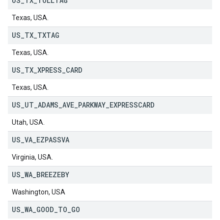
US
_
TX
_
TOLLTAG
Texas, USA.
US
_
TX
_
TXTAG
Texas, USA.
US
_
TX
_
XPRESS
_
CARD
Texas, USA.
US
_
UT
_
ADAMS
_
AVE
_
PARKWAY
_
EXPRESSCARD
Utah, USA.
US
_
VA
_
EZPASSVA
Virginia, USA.
US
_
WA
_
BREEZEBY
Washington, USA
US
_
WA
_
GOOD
_
TO
_
GO