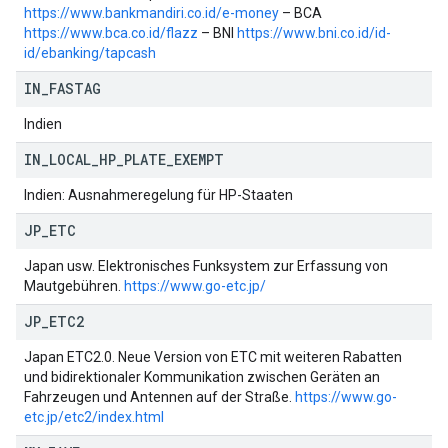
https://www.bankmandiri.co.id/e-money
– BCA
https://www.bca.co.id/flazz
– BNI
https://www.bni.co.id/id-
id/ebanking/tapcash
IN
_
FASTAG
Indien
IN
_
LOCAL
_
HP
_
PLATE
_
EXEMPT
Indien: Ausnahmeregelung für HP-Staaten
JP
_
ETC
Japan usw. Elektronisches Funksystem zur Erfassung von
Mautgebühren.
https://www.go-etc.jp/
JP
_
ETC2
Japan ETC2.0. Neue Version von ETC mit weiteren Rabatten
und bidirektionaler Kommunikation zwischen Geräten an
Fahrzeugen und Antennen auf der Straße.
https://www.go-
etc.jp/etc2/index.html