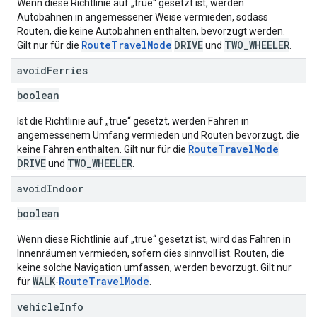
Wenn diese Richtlinie auf „true“ gesetzt ist, werden
Autobahnen in angemessener Weise vermieden, sodass
Routen, die keine Autobahnen enthalten, bevorzugt werden.
RouteTravelMode
DRIVE
TWO_WHEELER
Gilt nur für die
und
.
avoid
Ferries
boolean
Ist die Richtlinie auf „true“ gesetzt, werden Fähren in
angemessenem Umfang vermieden und Routen bevorzugt, die
RouteTravelMode
keine Fähren enthalten. Gilt nur für die
DRIVE
TWO_WHEELER
und
.
avoid
Indoor
boolean
Wenn diese Richtlinie auf „true“ gesetzt ist, wird das Fahren in
Innenräumen vermieden, sofern dies sinnvoll ist. Routen, die
keine solche Navigation umfassen, werden bevorzugt. Gilt nur
WALK
RouteTravelMode
für
-
.
vehicle
Info