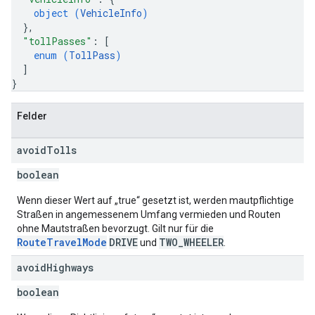
object (
VehicleInfo
)
}
,
"tollPasses"
: 
[
enum (
TollPass
)
]
}
Felder
avoid
Tolls
boolean
Wenn dieser Wert auf „true“ gesetzt ist, werden mautpflichtige
Straßen in angemessenem Umfang vermieden und Routen
ohne Mautstraßen bevorzugt. Gilt nur für die
RouteTravelMode
DRIVE
TWO_WHEELER
und
.
avoid
Highways
boolean