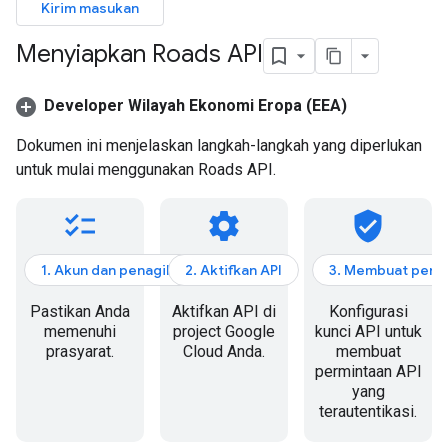
Kirim masukan
Menyiapkan Roads API
Developer Wilayah Ekonomi Eropa (EEA)
Dokumen ini menjelaskan langkah-langkah yang diperlukan
untuk mulai menggunakan
Roads API
.
checklist
settings
verified_user
1. Akun dan penagihan
2. Aktifkan API
3. Membuat perm
Pastikan Anda
Aktifkan API di
Konfigurasi
memenuhi
project Google
kunci API untuk
prasyarat.
Cloud Anda.
membuat
permintaan API
yang
terautentikasi.