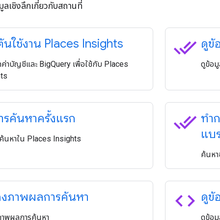
มูลเชิงลึกเกี่ยวกับสถานที่
done_all
มต้นใช้งาน Places Insights
ดูข้
่าบัญชีและ BigQuery เพื่อใช้กับ Places
ดูข้อม
hts
done_all
ารค้นหาครั้งแรก
ทำก
แบร
ค้นหาใน Places Insights
ค้นหาข
code
งภาพผลการค้นหา
ดูข้
าพผลการค้นหา
ดูข้อม