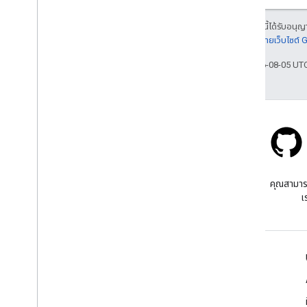
เนื้อหาของหน้าเว็บนี้ได้รับอนุ
รายละเอียดที่
นโยบายเว็บไซต์
อัปเดตล่าสุด 2026-08-05 UT
Stack Overflow
ถามคําถามภายใต้แท็ก google-
คุณสามาร
maps
เ
เรียนรู้เพิ่มเติม
คำถามที่พบบ่อย
เครื่องมือสำรวจความสามารถ