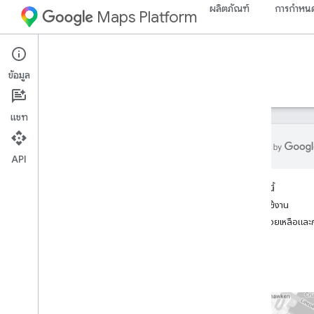
ผลิตภัณฑ์
การกำหนด
Maps Platform
Web Services
Places Insights
ข้อมูล
คำแนะนำ
ข้อมูลอ้างอิง
ทรัพยากร
รุ่นทดลอง
แชท
API
ข้อมูลเชิงลึกเกี่ยวกับสถานที่
ในหน้านี้
ภาพรวม
เริ่มต้นใช้งาน
ลองใช้เดโม
ความช่วยเหลือและ
ตั้งค่า
ลงชื่อสมัครใช้ข้อมูลเชิงลึกเกี่ยวกับสถาน
ที่
ตั้งค่า Places Insights