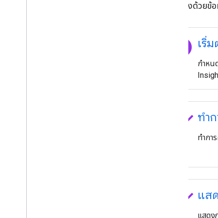
เริ่มสร้างด้วยข้อ
Git
Hub
ที่เก็บตัวอย่างข้อมูลเชิงลึก
explore
เริ่
กำหนดค
Insig
done_all
ทำก
ทำการ
done_all
แสด
แสดงภ