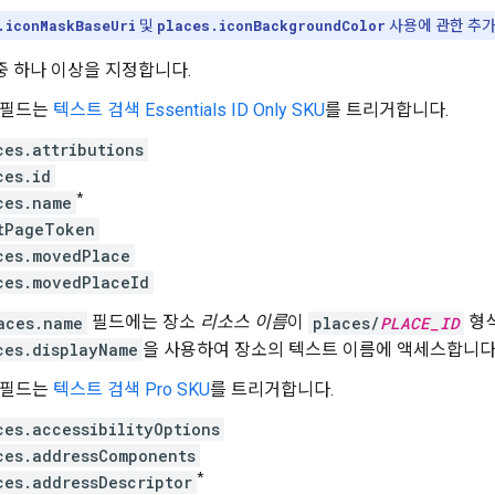
.iconMaskBaseUri
및
places.iconBackgroundColor
사용에 관한 추
중 하나 이상을 지정합니다.
 필드는
텍스트 검색 Essentials ID Only SKU
를 트리거합니다.
ces.attributions
ces.id
*
ces.name
tPageToken
ces.movedPlace
ces.movedPlaceId
aces.name
필드에는 장소
리소스 이름
이
places/
PLACE_ID
형식
ces.displayName
을 사용하여 장소의 텍스트 이름에 액세스합니다
 필드는
텍스트 검색 Pro SKU
를 트리거합니다.
ces.accessibilityOptions
ces.addressComponents
*
ces.addressDescriptor