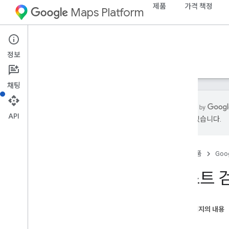
제품
가격 책정
Maps Platform
Web Services
Places API
정보
가이드
참조
리소스
기존
채팅
API
있을 수 있습니다.
Places API
개요
홈
제품
Goog
장소 ID
장소 아이콘
텍스트 
설정
Places API 설정
이 페이지의 내용
소개