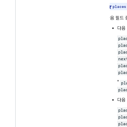
places
다음 필드 
다음
pla
pla
pla
nex
pla
pla
*
pl
pla
다음
pla
pla
pla