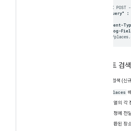
curl -X POST -
  "textQuery" :
}' \

-H 'Content-Typ
-H 'X-Goog-Fiel
'https://places.
텍스트 검색
텍스트 검색 (신
places
배
배열의 각
요청에 전
반환된 장소