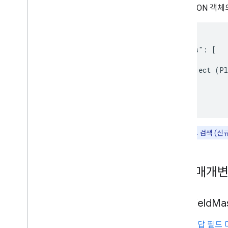
전체 JSON 객
{

  "places": [

    {

      object (Pl
    }

  ]

}
참고:
텍스트 검색 (신
필수 매개
Field
Ma
응답 필드