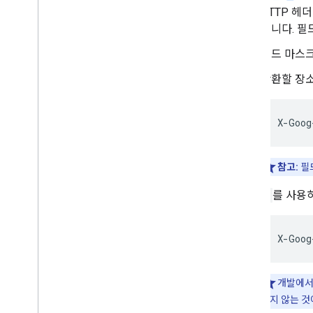
HTTP 헤
습니다. 필
필드 마스크
반환할 장소
X
-
Goog
참고:
필
*
를 사용
X
-
Goog
개발에서는
하지 않는 것