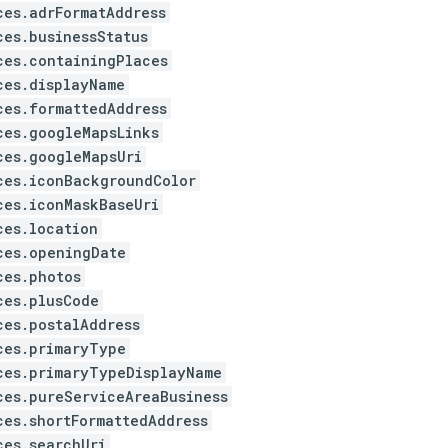
ces.adrFormatAddress
ces.businessStatus
ces.containingPlaces
ces.displayName
ces.formattedAddress
ces.googleMapsLinks
ces.googleMapsUri
ces.iconBackgroundColor
ces.iconMaskBaseUri
ces.location
ces.openingDate
ces.photos
ces.plusCode
ces.postalAddress
ces.primaryType
ces.primaryTypeDisplayName
ces.pureServiceAreaBusiness
ces.shortFormattedAddress
ces.searchUri