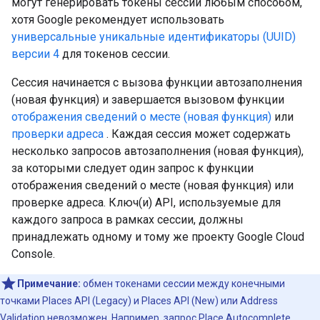
могут генерировать токены сессии любым способом,
хотя Google рекомендует использовать
универсальные уникальные идентификаторы (UUID)
версии 4
для токенов сессии.
Сессия начинается с вызова функции автозаполнения
(новая функция) и завершается вызовом функции
отображения сведений о месте (новая функция)
или
проверки адреса
. Каждая сессия может содержать
несколько запросов автозаполнения (новая функция),
за которыми следует один запрос к функции
отображения сведений о месте (новая функция) или
проверке адреса. Ключ(и) API, используемые для
каждого запроса в рамках сессии, должны
принадлежать одному и тому же проекту Google Cloud
Console.
Примечание:
обмен токенами сессии между конечными
точками Places API (Legacy) и Places API (New) или Address
Validation невозможен. Например, запрос
Place Autocomplete