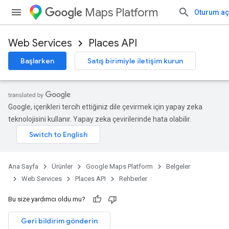
Maps Platform
Oturum aç
Web Services
Places API
Başlarken
Satış birimiyle iletişim kurun
Google, içerikleri tercih ettiğiniz dile çevirmek için yapay zeka
teknolojisini kullanır. Yapay zeka çevirilerinde hata olabilir.
Ana Sayfa
Ürünler
Google Maps Platform
Belgeler
Web Services
Places API
Rehberler
Bu size yardımcı oldu mu?
Geri bildirim gönderin