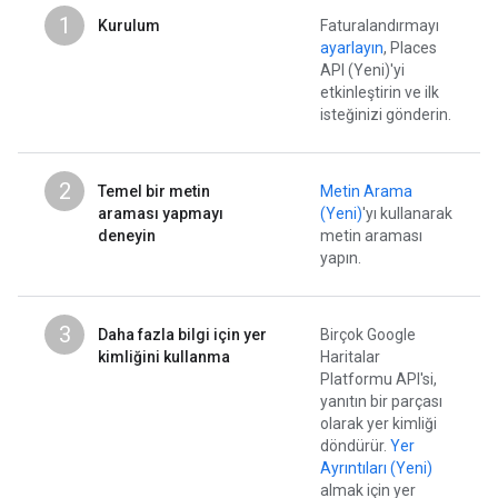
1
Kurulum
Faturalandırmayı
ayarlayın
, Places
API (Yeni)'yi
etkinleştirin ve ilk
isteğinizi gönderin.
2
Temel bir metin
Metin Arama
araması yapmayı
(Yeni)
'yı kullanarak
deneyin
metin araması
yapın.
3
Daha fazla bilgi için yer
Birçok Google
kimliğini kullanma
Haritalar
Platformu API'si,
yanıtın bir parçası
olarak yer kimliği
döndürür.
Yer
Ayrıntıları (Yeni)
almak için yer