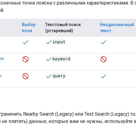
конечные точки поиска с различными характеристиками. 
й.
Выбор
Текстовый поиск
Неоднозначный
поля
(устаревший)
текст
input
keyword
ти
query
к
аничить Nearby Search (Legacy) или Text Search (Legacy)
 не платить) данные, которые вам не нужны, используйте вм