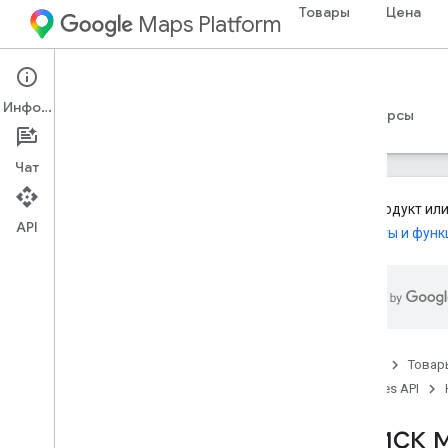
Товары
Цена
Maps Platform
Web Services
Places API
Информация
Руководства
Справочные материалы
Ресурсы
Чат
Этот продукт или
API
Продукты и функ
API мест (устаревшая версия)
Обзор
Используйте API-интерфейсы Places
Поиск мест
Обзор
Главная
Товар
Найти место
Places API
Поиск мест рядом
Поиск 
Текстовый поиск