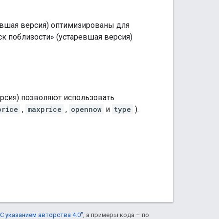
ревшая версия) оптимизированы для
ск поблизости» (устаревшая версия)
ерсия) позволяют использовать
price
,
maxprice
,
opennow
и
type
).
С указанием авторства 4.0"
, а примеры кода – по