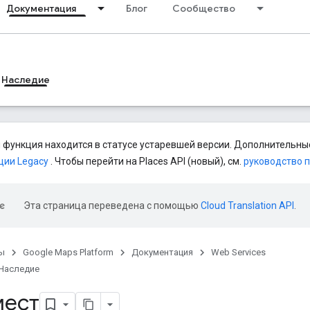
Документация
Блог
Сообщество
Наследие
 функция находится в статусе устаревшей версии. Дополнительные
ции Legacy
. Чтобы перейти на Places API (новый), см.
руководство 
Эта страница переведена с помощью
Cloud Translation API
.
ы
Google Maps Platform
Документация
Web Services
Наследие
мест