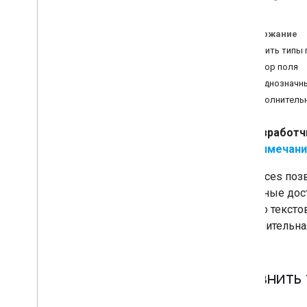
Описания мест
Фотографии места
Содержание
Автозаполнение мест
Сравнить типы 
Автозаполнение запроса
Выбор поля
Работа с данными о местах
Неоднозначны
Клиентские библиотеки
Дополнитель
Переход на API-интерфейсы
Places (новое)
Разработч
Обзор
Примечани
Переход на поиск поблизости
(новинка)
API Places поз
Переход на текстовый поиск
известные дос
(новинка)
либо по тексто
Перенос в сведения о месте
дополнительна
(новинка)
Миграция для размещения
фотографии (новая версия)
Переход на автозаполнение (новое)
Сравнить 
Перенос ответа API Адресов