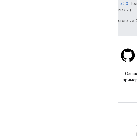
лицензии Apache 2.0
. По
аффилированных лиц.
Последнее обновление: 2
Stack Overflow
Задайте вопрос с тегом
Ознак
google-maps.
пример
Подробнее
Часто задаваемые вопросы
Выбор API