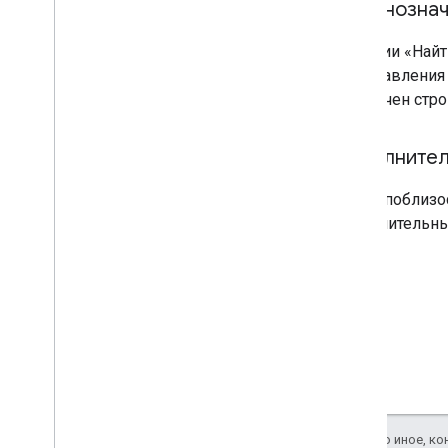
Неоднознач
Функции «Найт
сопоставления 
ограничен стр
Дополнител
Поиск поблизо
дополнительны
Если не указано иное, к