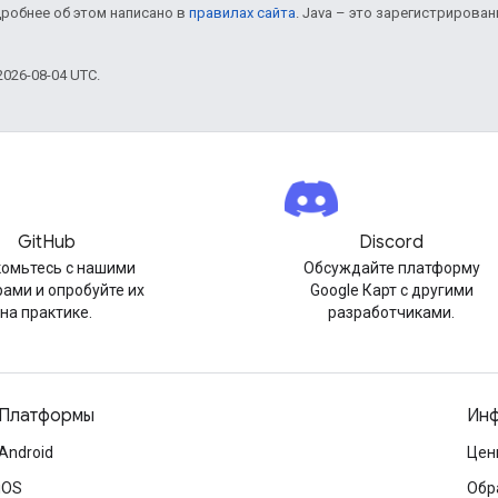
дробнее об этом написано в
правилах сайта
. Java – это зарегистрирова
026-08-04 UTC.
GitHub
Discord
омьтесь с нашими
Обсуждайте платформу
ами и опробуйте их
Google Карт с другими
на практике.
разработчиками.
Платформы
Инф
Android
Цен
iOS
Обр