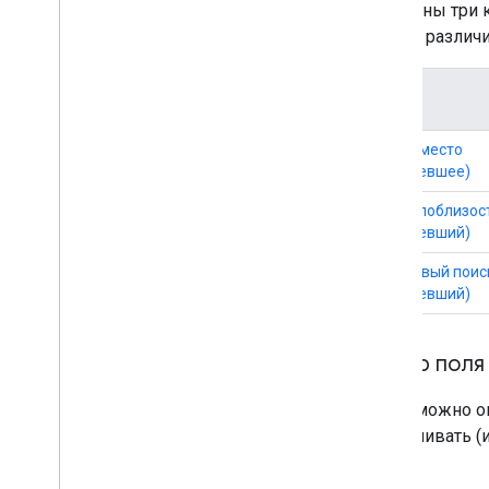
Доступны три 
из этих различи
Тип
Найти место
(устаревшее)
Поиск поблизос
(устаревший)
Текстовый поис
(устаревший)
Выбор поля
Невозможно огр
запрашивать (и