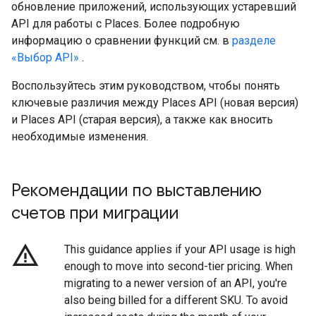
обновление приложений, использующих устаревший
API для работы с Places. Более подробную
информацию о сравнении функций см. в
разделе
«Выбор API»
.
Воспользуйтесь этим руководством, чтобы понять
ключевые различия между Places API (новая версия)
и Places API (старая версия), а также как вносить
необходимые изменения.
Рекомендации по выставлению
счетов при миграции
warning_amber
This guidance applies if your API usage is high
enough to move into second-tier pricing. When
migrating to a newer version of an API, you're
also being billed for a different SKU. To avoid