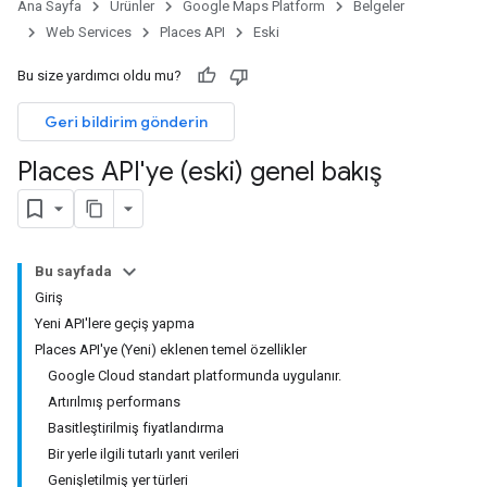
Ana Sayfa
Ürünler
Google Maps Platform
Belgeler
Web Services
Places API
Eski
Bu size yardımcı oldu mu?
Geri bildirim gönderin
Places API'ye (eski) genel bakış
Bu sayfada
Giriş
Yeni API'lere geçiş yapma
Places API'ye (Yeni) eklenen temel özellikler
Google Cloud standart platformunda uygulanır.
Artırılmış performans
Basitleştirilmiş fiyatlandırma
Bir yerle ilgili tutarlı yanıt verileri
Genişletilmiş yer türleri