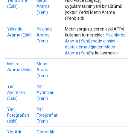
Yer Bulma
Metin
Find Place (Legacy)
(Eski)
Arama
uygulamasının yeni bir sürümü
(Yeni)
yoktur. Yerini Metin Arama
(Yeni) aldı.
Yakında
Yakında
Metin sorgusu içeren eski API'yi
Arama (Eski)
Arama
kullanan tüm istekler,
Yakınlarda
(Yeni)
Arama (Yeni) metin girişini
desteklemediğinden Metin
Arama (Yeni)
'yı kullanmalıdır.
Metin
Metin
Arama (Eski)
Arama
(Yeni)
Yer
Yer
Ayrıntıları
Ayrıntıları
(Eski)
(Yeni)
Yer
Yer
Fotoğrafları
Fotoğrafları
(eski)
(Yeni)
Yer Adı
Otomatik