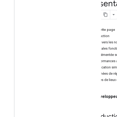
Présent
Migrer vers la recherche à proximité
(nouveau)
Migrer vers Text Search (nouveau)
Migrer vers Place Details (nouveau)
Migrer vers Place Photo (nouveau)
Sur cette page
Migrer vers la saisie semi-automatique
Introduction
(nouveau)
Migrer vers les n
Migrer la réponse de l'API Places
Principales fonct
Implémentée su
Performances 
Tarification sim
Données de rép
Types de lieux
Développeu
Introducti