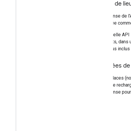
Types de lie
La réponse de l
spécifiée comme
La nouvelle API 
existants, dans 
sont tous inclu
Données de 
L'API Places (no
borne de recharg
de réponse pour