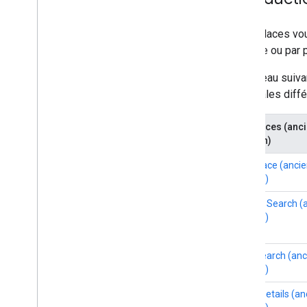
L'API Places vou
de texte ou par 
Le tableau suiv
principales diff
API Places (anc
version)
Find Place (anci
version)
Nearby Search (
version)
Text Search (an
version)
Place Details (a