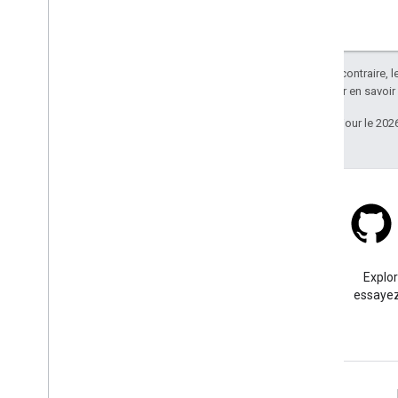
Sauf indication contraire, 
Apache 2.0
. Pour en savoir
Dernière mise à jour le 202
Stack Overflow
Posez une question sous le
Explo
tag google-maps.
essayez
En savoir plus