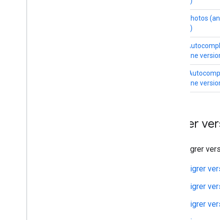
version)
Place Photos (a
version)
Place Autocomp
(ancienne versio
Query Autocomp
(ancienne versio
Migrer ver
Pour migrer vers
Migrer ver
Migrer ver
Migrer ver