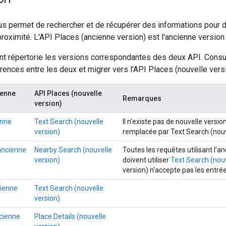
s permet de rechercher et de récupérer des informations pour dif
proximité. L'API Places (ancienne version) est l'ancienne versio
ant répertorie les versions correspondantes des deux API. Cons
érences entre les deux et migrer vers l'API Places (nouvelle versi
ienne
API Places (nouvelle
Remarques
version)
enne
Text Search (nouvelle
Il n'existe pas de nouvelle versio
version)
remplacée par Text Search (nouv
ancienne
Nearby Search (nouvelle
Toutes les requêtes utilisant l'a
version)
doivent utiliser
Text Search (nouv
version) n'accepte pas les entrée
cienne
Text Search (nouvelle
version)
ncienne
Place Details (nouvelle