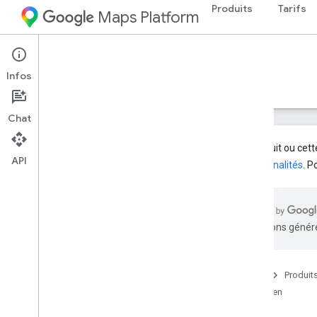
Produits
Tarifs
Maps Platform
Web Services
Places API
Infos
Guides
Référence
Ressources
Ancien
Chat
Ce produit ou cette
API
fonctionnalités
. P
API Places (ancienne)
Aperçu
Utiliser les API Places
traductions généré
Utiliser des données de lieu
Bibliothèques clientes
Accueil
Produit
Migrer vers les API Places
Ancien
(nouveau)
Aperçu