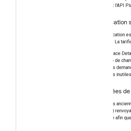
utilisent l'API P
Tarification 
La tarification 
utilisez. La tari
Avec Place Detai
masque de champ 
données demandé
données inutiles
Données de 
Avec les ancienn
version) renvoya
réponse afin qu