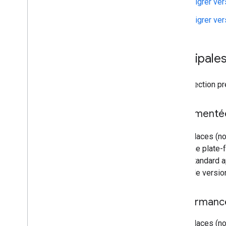
Migrer ver
Migrer ver
Principales
Cette section pr
Implémentée
L'API Places (no
offre une plate-
d'API standard a
(nouvelle version
Performanc
L'API Places (no