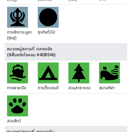
การสักการะบูชา
ธุรกิจทั่วไป
(ซิกข์)
หมวดหมู่สถานที่: กลางแจ้ง
(สีพื้นหลังไอคอน #4DB546)
การพายเรือ
การตั้งแคมป์
สวนสาธารณะ
สนามกีฬา
สวนสัตว์
หมวดหมู่สถานที่: เหตุฉุกเฉิน