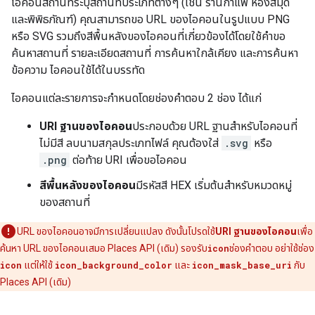
ไอคอนสถานที่ระบุสถานที่ประเภทต่างๆ (เช่น ร้านกาแฟ ห้องสมุด
และพิพิธภัณฑ์) คุณสามารถขอ URL ของไอคอนในรูปแบบ PNG
หรือ SVG รวมถึงสีพื้นหลังของไอคอนที่เกี่ยวข้องได้โดยใช้คำขอ
ค้นหาสถานที่ รายละเอียดสถานที่ การค้นหาใกล้เคียง และการค้นหา
ข้อความ ไอคอนใช้ได้ในบรรทัด
ไอคอนแต่ละรายการจะกำหนดโดยช่องคำตอบ 2 ช่อง ได้แก่
URI ฐานของไอคอน
ประกอบด้วย URL ฐานสำหรับไอคอนที่
ไม่มีสี ลบนามสกุลประเภทไฟล์ คุณต้องใส่
.svg
หรือ
.png
ต่อท้าย URI เพื่อขอไอคอน
สีพื้นหลังของไอคอน
มีรหัสสี HEX เริ่มต้นสำหรับหมวดหมู่
ของสถานที่
URL ของไอคอนอาจมีการเปลี่ยนแปลง ดังนั้นโปรดใช้
URI ฐานของไอคอน
เพื่อ
ค้นหา URL ของไอคอนเสมอ Places API (เดิม) รองรับ
icon
ช่องคำตอบ อย่าใช้ช่อง
icon
แต่ให้ใช้
icon_background_color
และ
icon_mask_base_uri
กับ
Places API (เดิม)