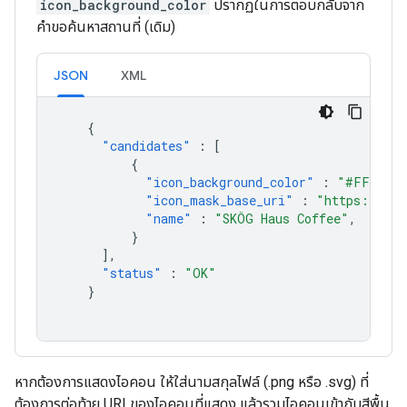
icon_background_color
ปรากฏในการตอบกลับจาก
คำขอค้นหาสถานที่ (เดิม)
JSON
XML
{
"candidates"
:
[
{
"icon_background_color"
:
"#FF9E67"
"icon_mask_base_uri"
:
"https://map
"name"
:
"SKÖG Haus Coffee"
,
}
],
"status"
:
"OK"
}
หากต้องการแสดงไอคอน ให้ใส่นามสกุลไฟล์ (.png หรือ .svg) ที่
ต้องการต่อท้าย URI ของไอคอนที่แสดง แล้วรวมไอคอนเข้ากับสีพื้น