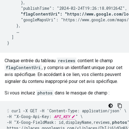
      },

      "publishTime": "2024-02-24T19:26:18.091264Z",

"flagContentUri": "https://www.google.com/lo
      "googleMapsUri": "https://www.google.com/maps/
    },

    …

  ]

}
Chaque entrée du tableau
reviews
contient le champ
flagContentUri
, y compris un identifiant unique pour cet
avis spécifique. En accédant à ce lien, vos clients peuvent
signaler du contenu inapproprié pour cet avis spécifique.
Si vous incluez
photos
dans le masque de champ :
curl -X GET -H 'Content-Type: application/json' \

-H "X-Goog-Api-Key: 
API_KEY
" \

-H "X-Goog-FieldMask: id,displayName,reviews,
photos
"