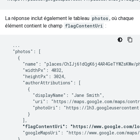
La réponse inclut également le tableau
photos
, où chaque
élément contient le champ
flagContentUri
:
  ...

  "photos": [

    {

      "name": "places/ChIJj61dQgK6j4AR4GeTYWZsKWw/ph
      "widthPx": 4032,

      "heightPx": 3024,

      "authorAttributions": [

        {

          "displayName": "Jane Smith",

          "uri": "https://maps.google.com/maps/contr
          "photoUri": "https://lh3.googleusercontent
        }

      ],

"flagContentUri": "https://www.google.com/lo
      "googleMapsUri": "https://www.google.com/maps/
    },
