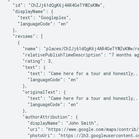
  "id": "ChIJj61dQgK6j4AR4GeTYWZsKWw",

  "displayName": {

    "text": "Googleplex",

    "languageCode": "en"

  },

  "reviews": [

    {

      "name": "places/ChIJj61dQgK6j4AR4GeTYWZsKWw/re
      "relativePublishTimeDescription": "7 months ag
      "rating": 3,

      "text": {

        "text": "Came here for a tour and honestly,..
        "languageCode": "en"

      },

      "originalText": {

        "text": "Came here for a tour and honestly,..
        "languageCode": "en"

      },

      "authorAttribution": {

        "displayName": "John Smith",

        "uri": "https://www.google.com/maps/contrib/1
        "photoUri": "https://lh3.googleusercontent.co