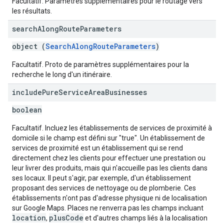
Facultatif. Paramètres supplémentaires pour le routage vers
les résultats.
search
Along
Route
Parameters
object (
SearchAlongRouteParameters
)
Facultatif. Proto de paramètres supplémentaires pour la
recherche le long d'un itinéraire.
include
Pure
Service
Area
Businesses
boolean
Facultatif. Incluez les établissements de services de proximité à
domicile si le champ est défini sur "true". Un établissement de
services de proximité est un établissement qui se rend
directement chez les clients pour effectuer une prestation ou
leur livrer des produits, mais qui n'accueille pas les clients dans
ses locaux. Il peut s'agir, par exemple, d'un établissement
proposant des services de nettoyage ou de plomberie. Ces
établissements n'ont pas d'adresse physique ni de localisation
sur Google Maps. Places ne renverra pas les champs incluant
location
plusCode
,
et d'autres champs liés à la localisation