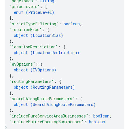
"pageToken"
: 
string
,
"priceLevels"
: 
[
enum (
PriceLevel
)
]
,
"strictTypeFiltering"
: 
boolean
,
"locationBias"
: 
{
object (
LocationBias
)
}
,
"locationRestriction"
: 
{
object (
LocationRestriction
)
}
,
"evOptions"
: 
{
object (
EVOptions
)
}
,
"routingParameters"
: 
{
object (
RoutingParameters
)
}
,
"searchAlongRouteParameters"
: 
{
object (
SearchAlongRouteParameters
)
}
,
"includePureServiceAreaBusinesses"
: 
boolean
,
"includeFutureOpeningBusinesses"
: 
boolean
}