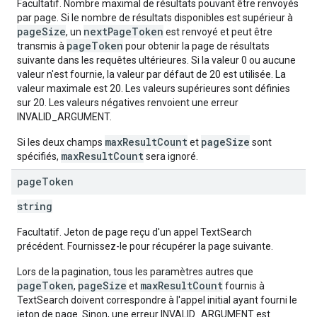
Facultatif. Nombre maximal de résultats pouvant être renvoyés
par page. Si le nombre de résultats disponibles est supérieur à
pageSize
nextPageToken
, un
est renvoyé et peut être
pageToken
transmis à
pour obtenir la page de résultats
suivante dans les requêtes ultérieures. Si la valeur 0 ou aucune
valeur n'est fournie, la valeur par défaut de 20 est utilisée. La
valeur maximale est 20. Les valeurs supérieures sont définies
sur 20. Les valeurs négatives renvoient une erreur
INVALID_ARGUMENT.
maxResultCount
pageSize
Si les deux champs
et
sont
maxResultCount
spécifiés,
sera ignoré.
page
Token
string
Facultatif. Jeton de page reçu d'un appel TextSearch
précédent. Fournissez-le pour récupérer la page suivante.
Lors de la pagination, tous les paramètres autres que
pageToken
pageSize
maxResultCount
,
et
fournis à
TextSearch doivent correspondre à l'appel initial ayant fourni le
jeton de page. Sinon, une erreur INVALID_ARGUMENT est