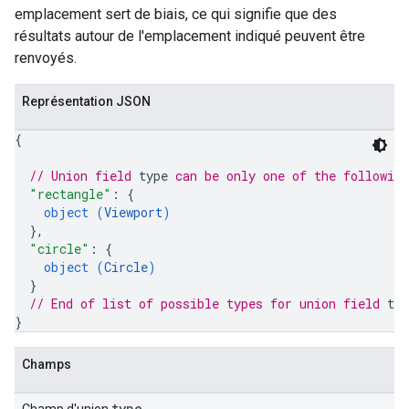
emplacement sert de biais, ce qui signifie que des
résultats autour de l'emplacement indiqué peuvent être
renvoyés.
Représentation JSON
{
// Union field 
type
 can be only one of the followin
"rectangle"
: 
{
object (
Viewport
)
}
,
"circle"
: 
{
object (
Circle
)
}
// End of list of possible types for union field 
typ
}
Champs
type