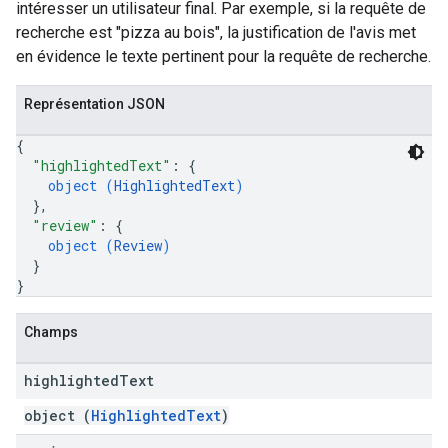
intéresser un utilisateur final. Par exemple, si la requête de
recherche est "pizza au bois", la justification de l'avis met
en évidence le texte pertinent pour la requête de recherche.
Représentation JSON
{
"highlightedText"
: 
{
object (
HighlightedText
)
}
,
"review"
: 
{
object (
Review
)
}
}
Champs
highlighted
Text
object (
HighlightedText
)