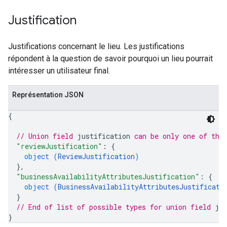
Justification
Justifications concernant le lieu. Les justifications
répondent à la question de savoir pourquoi un lieu pourrait
intéresser un utilisateur final.
Représentation JSON
{
// Union field 
justification
 can be only one of the
"reviewJustification"
: 
{
object (
ReviewJustification
)
}
,
"businessAvailabilityAttributesJustification"
: 
{
object (
BusinessAvailabilityAttributesJustificati
}
// End of list of possible types for union field 
ju
}