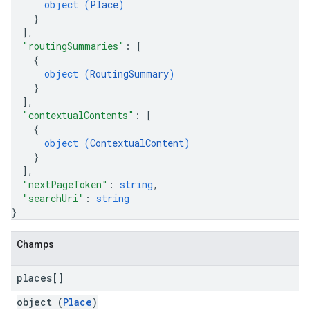
object (
Place
)
}
]
,
"routingSummaries"
: 
[
{
object (
RoutingSummary
)
}
]
,
"contextualContents"
: 
[
{
object (
ContextualContent
)
}
]
,
"nextPageToken"
: 
string
,
"searchUri"
: 
string
}
Champs
places[]
object (
Place
)