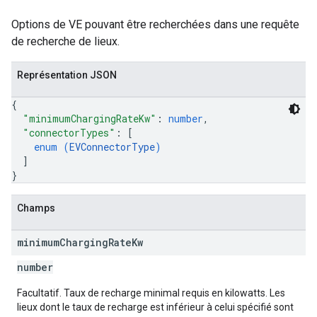
Options de VE pouvant être recherchées dans une requête
de recherche de lieux.
Représentation JSON
{
"minimumChargingRateKw"
: 
number
,
"connectorTypes"
: 
[
enum (
EVConnectorType
)
]
}
Champs
minimum
Charging
Rate
Kw
number
Facultatif. Taux de recharge minimal requis en kilowatts. Les
lieux dont le taux de recharge est inférieur à celui spécifié sont