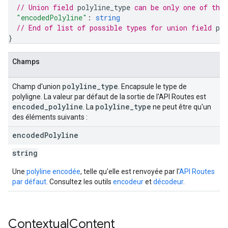
// Union field 
polyline_type
 can be only one of the
"encodedPolyline"
: 
string
// End of list of possible types for union field 
pol
}
Champs
polyline
_
type
Champ d'union
. Encapsule le type de
polyligne. La valeur par défaut de la sortie de l'API Routes est
encoded
_
polyline
polyline
_
type
. La
ne peut être qu'un
des éléments suivants :
encoded
Polyline
string
Une
polyline encodée
, telle qu'elle est renvoyée par l'
API Routes
par défaut
. Consultez les outils
encodeur
et
décodeur
.
Contextual
Content