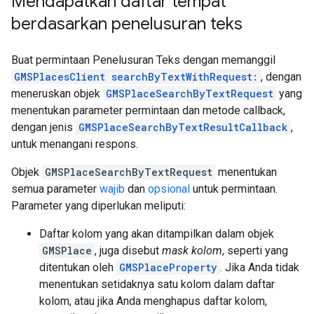
Mendapatkan daftar tempat
berdasarkan penelusuran teks
Buat permintaan Penelusuran Teks dengan memanggil
GMSPlacesClient searchByTextWithRequest:
, dengan
meneruskan objek
GMSPlaceSearchByTextRequest
yang
menentukan parameter permintaan dan metode callback,
dengan jenis
GMSPlaceSearchByTextResultCallback
,
untuk menangani respons.
Objek
GMSPlaceSearchByTextRequest
menentukan
semua parameter
wajib
dan
opsional
untuk permintaan.
Parameter yang diperlukan meliputi:
Daftar kolom yang akan ditampilkan dalam objek
GMSPlace
, juga disebut
mask kolom
, seperti yang
ditentukan oleh
GMSPlaceProperty
. Jika Anda tidak
menentukan setidaknya satu kolom dalam daftar
kolom, atau jika Anda menghapus daftar kolom,