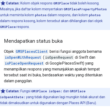
Catatan:
Kolom objek respons
GMSPlace
tidak boleh kosong.
Misalnya, jika daftar kolom menyertakan
GMSPlacePropertyPhotos
untuk meminta kolom
photos
dalam respons, dan kolom
photos
dalam respons kosong, kolom tersebut akan dihilangkan dari objek
GMSPlace
respons.
Mendapatkan status buka
Objek
GMSPlacesClient
berisi fungsi anggota bernama
isOpenWithRequest
(
isOpenRequest
di Swift dan
isPlaceOpenRequest
di GooglePlacesSwift) yang
menampilkan respons yang menunjukkan apakah tempat
tersebut saat ini buka, berdasarkan waktu yang ditentukan
dalam panggilan.
Catatan:
Fungsi
GMSPlace isOpen:
dan
GMSPlace
isOpenAtDate:
yang tidak digunakan lagi mungkin tidak akurat dan
tidak dimaksudkan untuk digunakan dengan Places API (Baru).