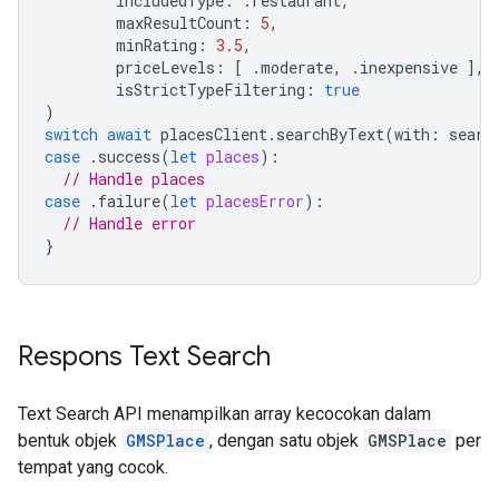
includedType
:
.
restaurant
,
maxResultCount
:
5
,
minRating
:
3.5
,
priceLevels
:
[
.
moderate
,
.
inexpensive
],
isStrictTypeFiltering
:
true
)
switch
await
placesClient
.
searchByText
(
with
:
searc
case
.
success
(
let
places
):
// Handle places
case
.
failure
(
let
placesError
):
// Handle error
}
Respons Text Search
Text Search API menampilkan array kecocokan dalam
bentuk objek
GMSPlace
, dengan satu objek
GMSPlace
per
tempat yang cocok.