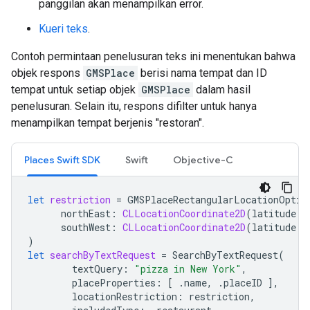
panggilan akan menampilkan error.
Kueri teks
.
Contoh permintaan penelusuran teks ini menentukan bahwa
objek respons
GMSPlace
berisi nama tempat dan ID
tempat untuk setiap objek
GMSPlace
dalam hasil
penelusuran. Selain itu, respons difilter untuk hanya
menampilkan tempat berjenis "restoran".
Places Swift SDK
Swift
Objective-C
let
restriction
=
GMSPlaceRectangularLocationOptio
northEast
:
CLLocationCoordinate2D
(
latitude
:
southWest
:
CLLocationCoordinate2D
(
latitude
:
)
let
searchByTextRequest
=
SearchByTextRequest
(
textQuery
:
"pizza in New York"
,
placeProperties
:
[
.
name
,
.
placeID
],
locationRestriction
:
restriction
,