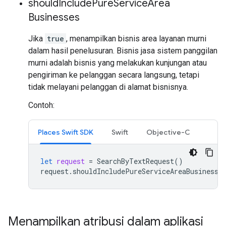
should
Include
Pure
Service
Area
Businesses
Jika
true
, menampilkan bisnis area layanan murni
dalam hasil penelusuran. Bisnis jasa sistem panggilan
murni adalah bisnis yang melakukan kunjungan atau
pengiriman ke pelanggan secara langsung, tetapi
tidak melayani pelanggan di alamat bisnisnya.
Contoh:
Places Swift SDK
Swift
Objective-C
let
request
=
SearchByTextRequest
()
request
.
shouldIncludePureServiceAreaBusinesse
Menampilkan atribusi dalam aplikasi