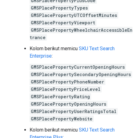
GMSPlacePropertyPlusCode
GMSPlacePropertyTypes
GMSPlacePropertyUTCOffsetMinutes
GMSPlacePropertyViewport
GMSPlacePropertyWheelchairAccessibleEn
trance
Kolom berikut memicu
SKU Text Search
Enterprise
:
GMSPlacePropertyCurrentOpeningHours
GMSPlacePropertySecondaryOpeningHours
GMSPlacePropertyPhoneNumber
GMSPlacePropertyPriceLevel
GMSPlacePropertyRating
GMSPlacePropertyOpeningHours
GMSPlacePropertyUserRatingsTotal
GMSPlacePropertyWebsite
Kolom berikut memicu
SKU Text Search
Enterprise Plus
: