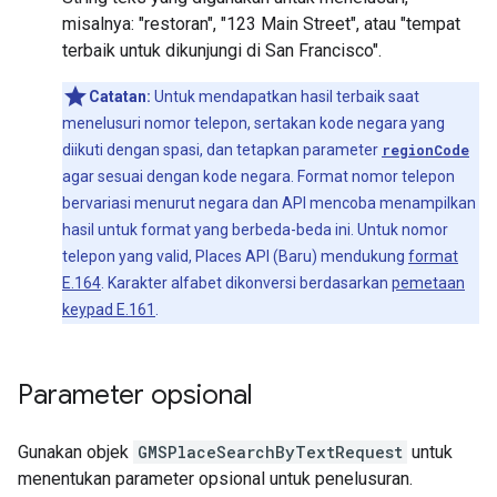
misalnya: "restoran", "123 Main Street", atau "tempat
terbaik untuk dikunjungi di San Francisco".
Catatan:
Untuk mendapatkan hasil terbaik saat
menelusuri nomor telepon, sertakan kode negara yang
diikuti dengan spasi, dan tetapkan parameter
regionCode
agar sesuai dengan kode negara. Format nomor telepon
bervariasi menurut negara dan API mencoba menampilkan
hasil untuk format yang berbeda-beda ini. Untuk nomor
telepon yang valid, Places API (Baru) mendukung
format
E.164
. Karakter alfabet dikonversi berdasarkan
pemetaan
keypad E.161
.
Parameter opsional
Gunakan objek
GMSPlaceSearchByTextRequest
untuk
menentukan parameter opsional untuk penelusuran.