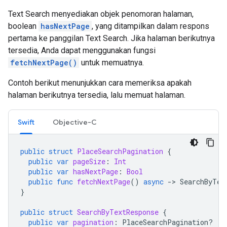
Text Search menyediakan
objek penomoran halaman
,
boolean
hasNextPage
, yang ditampilkan dalam respons
pertama ke panggilan Text Search. Jika halaman berikutnya
tersedia, Anda dapat menggunakan fungsi
fetchNextPage()
untuk memuatnya.
Contoh berikut menunjukkan cara memeriksa apakah
halaman berikutnya tersedia, lalu memuat halaman.
Swift
Objective-C
public
struct
PlaceSearchPagination
{
public
var
pageSize
:
Int
public
var
hasNextPage
:
Bool
public
func
fetchNextPage
()
async
-
>
SearchByTex
}
public
struct
SearchByTextResponse
{
public
var
pagination
:
PlaceSearchPagination
?