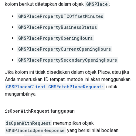
kolom berikut ditetapkan dalam objek
GMSPlace
:
GMSPlacePropertyUTCOffsetMinutes
GMSPlacePropertyBusinessStatus
GMSPlacePropertyOpeningHours
GMSPlacePropertyCurrentOpeningHours
GMSPlacePropertySecondaryOpeningHours
Jika kolom ini tidak disediakan dalam objek Place, atau jika
Anda meneruskan ID tempat, metode ini akan menggunakan
GMSPlacesClient GMSFetchPlaceRequest:
untuk
mengambilnya.
is
Open
With
Request
tanggapan
isOpenWithRequest
menampilkan objek
GMSPlaceIsOpenResponse
yang berisi nilai boolean