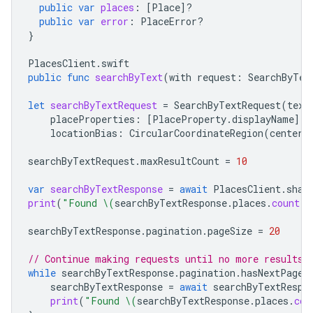
public
var
places
:
[
Place
]?
public
var
error
:
PlaceError
?
}
PlacesClient
.
swift
public
func
searchByText
(
with
request
:
SearchByTex
let
searchByTextRequest
=
SearchByTextRequest
(
text
placeProperties
:
[
PlaceProperty
.
displayName
],
locationBias
:
CircularCoordinateRegion
(
center
:
searchByTextRequest
.
maxResultCount
=
10
var
searchByTextResponse
=
await
PlacesClient
.
shar
print
(
"Found 
\(
searchByTextResponse
.
places
.
count
)
 
searchByTextResponse
.
pagination
.
pageSize
=
20
// Continue making requests until no more results 
while
searchByTextResponse
.
pagination
.
hasNextPage
searchByTextResponse
=
await
searchByTextRespo
print
(
"Found 
\(
searchByTextResponse
.
places
.
cou