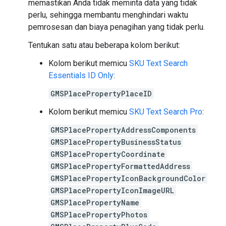
memastikan Anda tidak meminta data yang tidak
perlu, sehingga membantu menghindari waktu
pemrosesan dan biaya penagihan yang tidak perlu.
Tentukan satu atau beberapa kolom berikut:
Kolom berikut memicu
SKU Text Search
Essentials ID Only
:
GMSPlacePropertyPlaceID
Kolom berikut memicu
SKU Text Search Pro
:
GMSPlacePropertyAddressComponents
GMSPlacePropertyBusinessStatus
GMSPlacePropertyCoordinate
GMSPlacePropertyFormattedAddress
GMSPlacePropertyIconBackgroundColor
GMSPlacePropertyIconImageURL
GMSPlacePropertyName
GMSPlacePropertyPhotos