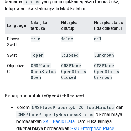
bernama
status
yang menunjukkan apakah bisnis buka,
tutup, atau jika statusnya tidak diketahui.
Nilai jika
Nilai jika
Nilai jika status
Language
terbuka
ditutup
tidak diketahui
true
false
nil
Places
Swift
.
open
.
closed
.
unknown
Swift
GMSPlace
GMSPlace
GMSPlace
Objective-
Open
Status
Open
Status
Open
Status
C
Open
Closed
Unknown
Penagihan untuk
is
Open
With
Request
Kolom
GMSPlacePropertyUTCOffsetMinutes
dan
GMSPlacePropertyBusinessStatus
dikenai biaya
berdasarkan
SKU Basic Data
. Jam Buka lainnya
dikenai biaya berdasarkan
SKU Enterprise Place