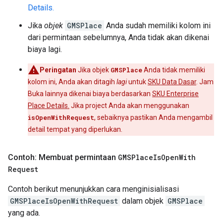
Details.
Jika
objek
GMSPlace
Anda sudah memiliki kolom ini
dari permintaan sebelumnya, Anda tidak akan dikenai
biaya lagi.
Peringatan
Jika objek
GMSPlace
Anda tidak memiliki
kolom ini, Anda akan ditagih
lagi
untuk
SKU Data Dasar
. Jam
Buka lainnya dikenai biaya berdasarkan
SKU Enterprise
Place Details.
Jika project Anda akan menggunakan
isOpenWithRequest
, sebaiknya pastikan Anda mengambil
detail tempat yang diperlukan.
Contoh: Membuat permintaan
GMSPlace
Is
Open
With
Request
Contoh berikut menunjukkan cara menginisialisasi
GMSPlaceIsOpenWithRequest
dalam objek
GMSPlace
yang ada.