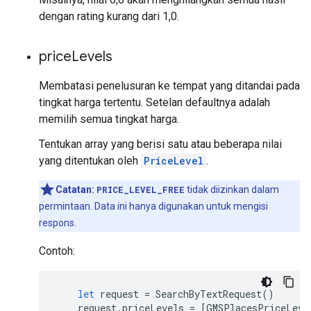
dengan rating kurang dari 1,0.
price
Levels
Membatasi penelusuran ke tempat yang ditandai pada
tingkat harga tertentu. Setelan defaultnya adalah
memilih semua tingkat harga.
Tentukan array yang berisi satu atau beberapa nilai
yang ditentukan oleh
PriceLevel
.
Catatan:
PRICE_LEVEL_FREE
tidak diizinkan dalam
permintaan. Data ini hanya digunakan untuk mengisi
respons.
Contoh:
let
request
=
SearchByTextRequest
()
request
.
priceLevels
=
[
GMSPlacesPriceLeve