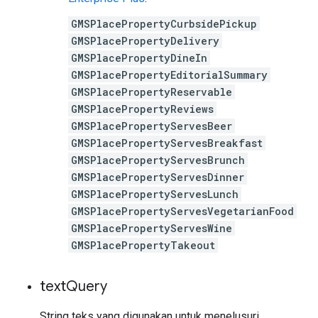
GMSPlacePropertyCurbsidePickup
GMSPlacePropertyDelivery
GMSPlacePropertyDineIn
GMSPlacePropertyEditorialSummary
GMSPlacePropertyReservable
GMSPlacePropertyReviews
GMSPlacePropertyServesBeer
GMSPlacePropertyServesBreakfast
GMSPlacePropertyServesBrunch
GMSPlacePropertyServesDinner
GMSPlacePropertyServesLunch
GMSPlacePropertyServesVegetarianFood
GMSPlacePropertyServesWine
GMSPlacePropertyTakeout
text
Query
String teks yang digunakan untuk menelusuri,