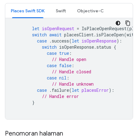
Places Swift SDK
Swift
Objective-C
let
isOpenRequest
=
IsPlaceOpenRequest
(
pla
switch
await
placesClient
.
isPlaceOpen
(
with
case
.
success
(
let
isOpenResponse
):
switch
isOpenResponse
.
status
{
case
true
:
// Handle open
case
false
:
// Handle closed
case
nil
:
// Handle unknown
case
.
failure
(
let
placesError
):
// Handle error
}
Penomoran halaman