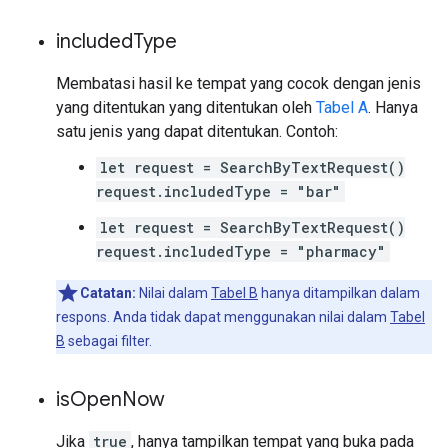
included
Type
Membatasi hasil ke tempat yang cocok dengan jenis
yang ditentukan yang ditentukan oleh
Tabel A
. Hanya
satu jenis yang dapat ditentukan. Contoh:
let request = SearchByTextRequest()
request.includedType = "bar"
let request = SearchByTextRequest()
request.includedType = "pharmacy"
Catatan:
Nilai dalam
Tabel B
hanya ditampilkan dalam
respons. Anda tidak dapat menggunakan nilai dalam
Tabel
B
sebagai filter.
is
Open
Now
Jika
true
, hanya tampilkan tempat yang buka pada