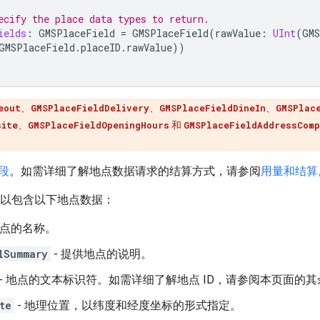
ecify the place data types to return.
ields
:
GMSPlaceField
=
GMSPlaceField
(
rawValue
:
UInt
(
GMS
GMSPlaceField
.
placeID
.
rawValue
))
eout
、
GMSPlaceFieldDelivery
、
GMSPlaceFieldDineIn
、
GMSPlac
site
、
GMSPlaceFieldOpeningHours
和
GMSPlaceFieldAddressCom
段
。如需详细了解地点数据请求的结算方式，请参阅
用量和结算
以包含以下地点数据：
地点的名称。
lSummary
- 提供地点的说明。
- 地点的文本标识符。如需详细了解地点 ID，请参阅本页面的
te
- 地理位置，以纬度和经度坐标的形式指定。