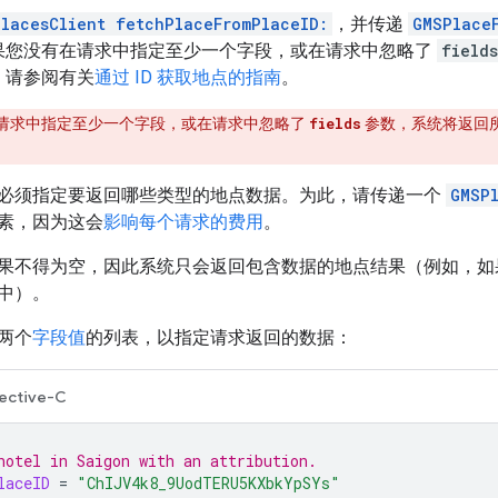
lacesClient fetchPlaceFromPlaceID:
，并传递
GMSPlace
果您没有在请求中指定至少一个字段，或在请求中忽略了
fields
。请参阅有关
通过 ID 获取地点的指南
。
请求中指定至少一个字段，或在请求中忽略了
fields
参数，系统将返回所
必须指定要返回哪些类型的地点数据。为此，请传递一个
GMSP
素，因为这会
影响每个请求的费用
。
果不得为空，因此系统只会返回包含数据的地点结果（例如，如
中）。
两个
字段值
的列表，以指定请求返回的数据：
ective-C
hotel in Saigon with an attribution.
laceID
=
"ChIJV4k8_9UodTERU5KXbkYpSYs"