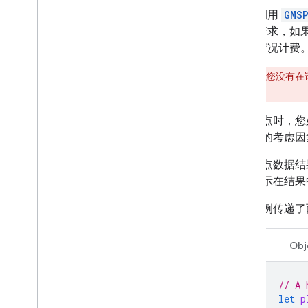
调用
GMSP
请求，如
情况计费
警告
：如果您没有在
请求。
请求地点时，您
项重要的考虑因
由于地点数据结
不会显示在结果
以下示例传递了
Swift
Obj
// A 
let
p