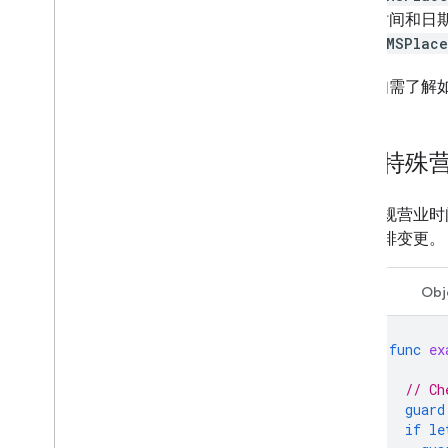
时间和日
GMSPlace
如需了解
获取特殊
虽然常规营业时
临时安排变更。
Swift
Obj
func
ex
// Ch
guard
if
le