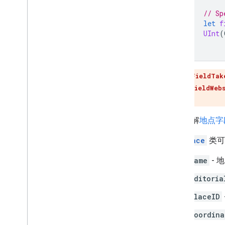
// Sp
let
f
UInt
(
GMSPlaceFieldTak
r
、
GMSPlaceFieldWeb
持。
详细了解
地点字
GMSPlace
类可
name
- 
editoria
placeID
coordina