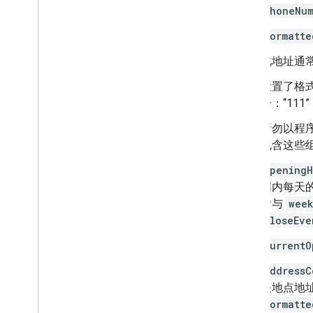
phoneNu
formatte
此地址通
设置了格
分：“111
请勿以程
包含这些
openingH
周内每天
含与
wee
closeEve
currentO
addressC
关地点地
formatte