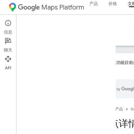
产品
价格
文
Maps Platform
iOS
Places SDK for iOS
信息
指南
参考文档
示例
资源
旧版
聊天
本产品或功能目前
API
南
。
Places SDK（旧版）
概览
Places SDK for i
OS 中的 Places API
地点详情
地点照片
首页
产品
G
当前地点
地点详
地点自动补全
使用地点数据