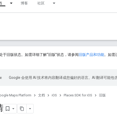
档
博客
社区
处于旧版状态。如需详细了解“旧版”状态，请参阅
旧版产品和功能
。如需迁移
Google 会使用 AI 技术将内容翻译成您偏好的语言。AI 翻译可能
oogle Maps Platform
文档
iOS
Places SDK for iOS
旧版
情