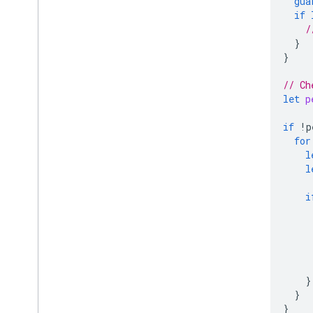
gua
if
/
}
}
// Ch
let
p
if
!
p
for
l
l
i
}
}
}