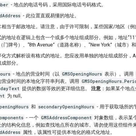
mber
- 地点的电话号码，采用国际电话号码格式。
dAddress
- 此位置直观易懂的地址。
常相当于邮政地址。请注意，由于许可限制，某些国家/地区（例
式的地址在逻辑上包含一个或多个地址组成部分。
例如，地址“111 
”（门牌号）、“8th Avenue”（道路名称）、“New York”（城市
序化方式解析设有格式的地址。您应改用单独的地址组成部分，AP
组成部分。
ours
- 地点的营业时间（以
GMSOpeningHours
表示）。调用
的营业时间的本地化字符串列表。调用
GMSOpeningHours.Peri
kdayText
提供的数据等效的更详细信息。
注意
：如果某个地点
nt
为 null。
peningHours
和
secondaryOpeningHours
- 用于获取场所
omponents
- 一个
GMSAddressComponent
对象数组，表示某
址的结构化信息，例如查找地点所在的城市。请勿使用这些组件
dAddress
属性，该属性可提供本地化的格式化地址。