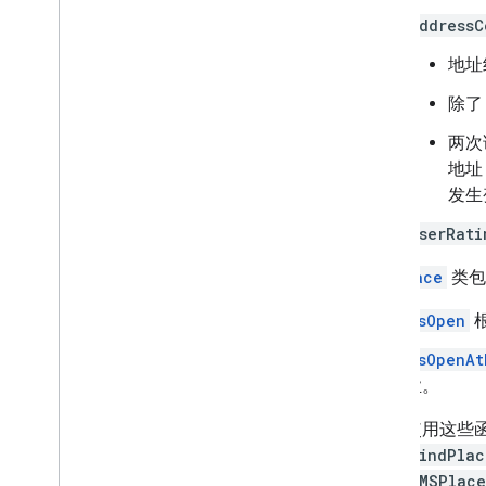
addressC
地址
除
两次
地址
发生
userRati
GMSPlace
类包
isOpen
isOpenAt
业。
使用这些
findPlac
GMSPlace