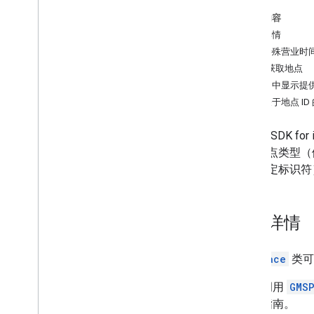
本页内容
迁移到 Places SDK（新）
地点详情
迁移概览
获取特殊营业时
迁移到 Places Swift SDK for i
OS
按 ID 获取地点
迁移到地点详情（新）
在应用中显示提
迁移到地点照片（新）
更多关于地点 ID
迁移到自动补全（新）
作为 NS
_
OPTIONS 迁移至 GMSPlace
Field
Places S
置、地点类型（
点的稳定标识符
地点详情
GMSPlace
类可
调用
GMSP
指南。