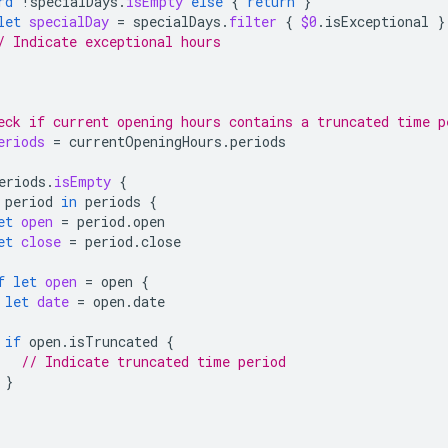
rd
!
specialDays
.
isEmpty
else
{
return
}
let
specialDay
=
specialDays
.
filter
{
$0
.
isExceptional
}
/ Indicate exceptional hours
eck if current opening hours contains a truncated time p
eriods
=
currentOpeningHours
.
periods
eriods
.
isEmpty
{
period
in
periods
{
et
open
=
period
.
open
et
close
=
period
.
close
f
let
open
=
open
{
let
date
=
open
.
date
if
open
.
isTruncated
{
// Indicate truncated time period
}