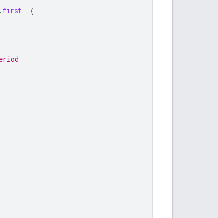
.
first
{
eriod