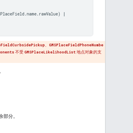
PlaceField
.
name
.
rawValue
)
|
eFieldCurbsidePickup
、
GMSPlaceFieldPhoneNumbe
ponents
不受
GMSPlaceLikelihoodList
地点对象的支
。
其余部分。