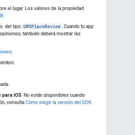
re el lugar. Los valores de la propiedad
 B
.
s
del tipo
GMSPlaceReview
. Cuando tu app
 opiniones, también deberá mostrar las
ciones
.
iembro:
nada.
 para iOS
. No están disponibles cuando
ón, consulta
Cómo elegir la versión del SDK
.