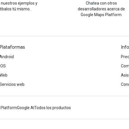
 nuestros ejemplos y
Chatea con otros
ébalos tú mismo.
desarrolladores acerca de
Google Maps Platform.
Plataformas
Inf
Android
Prec
iOS
Com
Web
Asis
Servicios web
Cond
 Platform
Google AI
Todos los productos