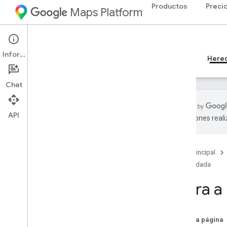
Productos
Preci
Maps Platform
iOS
Places SDK for iOS
Información
Guías
Referencia
Ejemplos
Recursos
Here
Chat
API
traducciones real
SDK de Places (heredado)
Descripción general
Página principal
API de Places en el SDK de Places para
i
OS
Heredada
Cómo trabajar con datos de lugar
Migra a 
Migra al SDK de Places (nuevo)
Descripción general de la migración
En esta página
Cómo migrar al SDK de Places para