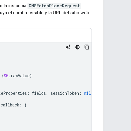
n la instancia
GMSFetchPlaceRequest
.
ya el nombre visible y la URL del sitio web
{
$0
.
rawValue
}
ceProperties
:
fields
,
sessionToken
:
nil
)
callback
:
{