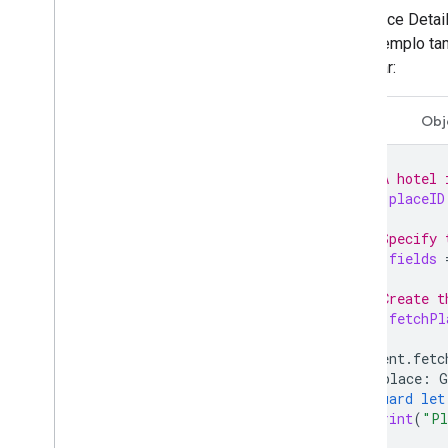
Con Place Detail
Este ejemplo tam
del lugar:
Swift
Obj
// A hotel 
let
placeID
// Specify 
let
fields
// Create t
let
fetchPl
client
.
fetc
(
place
:
G
guard
let
print
(
"Pl
})