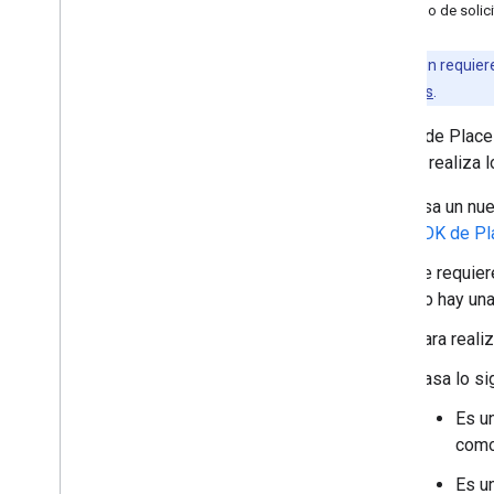
Ejemplo de solic
Swift en i
OS
Migra a Place Details (nuevo)
Migrar a Place Photo (nuevo)
Esta función requier
Migra a Autocomplete (nuevo)
Habilita las APIs
.
Migrar a GMSPlace
Field como NS
_
El SDK de Place
OPTIONS
(nuevo)
realiza 
Usa un nue
SDK de Pla
Se requie
No hay una
Para reali
Pasa lo sig
Es u
como 
Es u