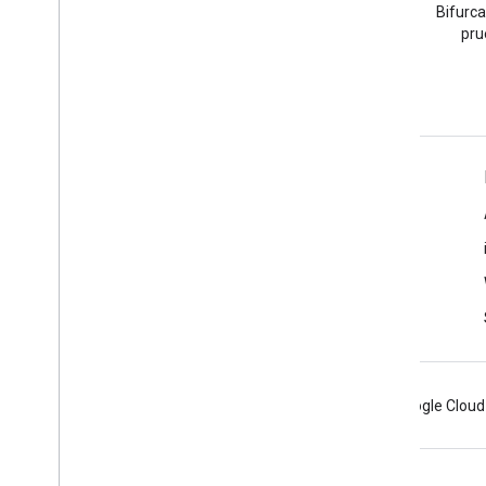
Haz una pregunta con la
Bifurca
etiqueta google-maps.
pru
Más información
Preguntas frecuentes
Selector de API
Buscador de ID de lugar
SDK de Maps para iOS
Android
Chrome
Firebase
Google Cloud