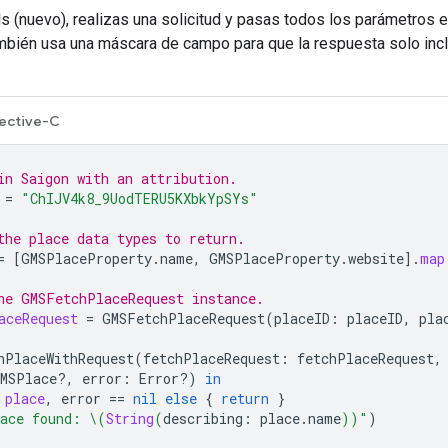
s (nuevo), realizas una solicitud y pasas todos los parámetros e
bién usa una máscara de campo para que la respuesta solo inclu
ective-C
in Saigon with an attribution.
=
"ChIJV4k8_9UodTERU5KXbkYpSYs"
the place data types to return.
=
[
GMSPlaceProperty
.
name
,
GMSPlaceProperty
.
website
].
map
he GMSFetchPlaceRequest instance.
aceRequest
=
GMSFetchPlaceRequest
(
placeID
:
placeID
,
pla
hPlaceWithRequest
(
fetchPlaceRequest
:
fetchPlaceRequest
,
MSPlace
?,
error
:
Error
?)
in
place
,
error
==
nil
else
{
return
}
ace found: 
\(
String
(
describing
:
place
.
name
))
"
)