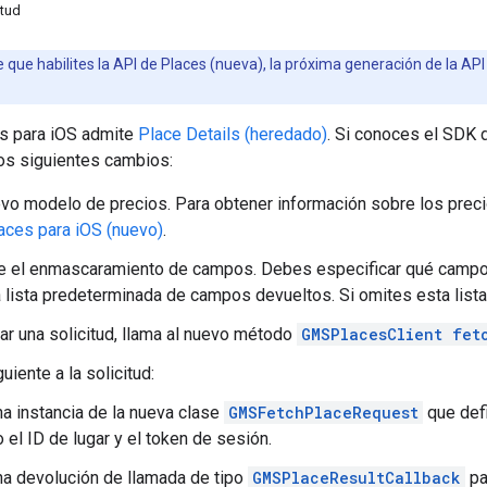
itud
e que habilites la API de Places (nueva), la próxima generación de la A
s para iOS admite
Place Details (heredado)
. Si conoces el SDK 
los siguientes cambios:
vo modelo de precios. Para obtener información sobre los preci
ces para iOS (nuevo)
.
re el enmascaramiento de campos. Debes especificar qué campo
 lista predeterminada de campos devueltos. Si omites esta lista
zar una solicitud, llama al nuevo método
GMSPlacesClient fet
uiente a la solicitud:
na instancia de la nueva clase
GMSFetchPlaceRequest
que defi
el ID de lugar y el token de sesión.
na devolución de llamada de tipo
GMSPlaceResultCallback
pa