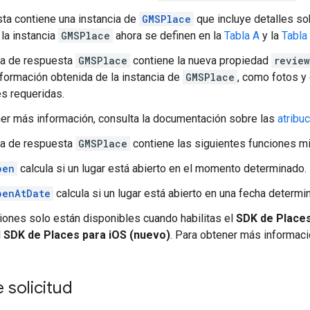
ta contiene una instancia de
GMSPlace
que incluye detalles sob
la instancia
GMSPlace
ahora se definen en la
Tabla A
y la
Tabla
ia de respuesta
GMSPlace
contiene la nueva propiedad
review
formación obtenida de la instancia de
GMSPlace
, como fotos y
es requeridas.
er más información, consulta la documentación sobre las
atribu
ia de respuesta
GMSPlace
contiene las siguientes funciones m
pen
calcula si un lugar está abierto en el momento determinado.
penAtDate
calcula si un lugar está abierto en una fecha determi
iones solo están disponibles cuando habilitas el
SDK de Places
l
SDK de Places para iOS (nuevo)
. Para obtener más informaci
 solicitud