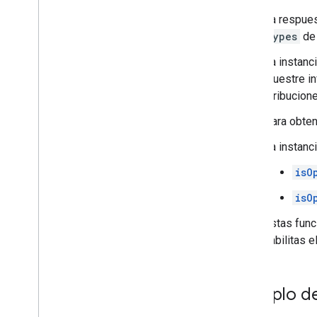
La respues
types
de 
La instanc
muestre in
atribucion
Para obten
La instanc
isO
isO
Estas func
habilitas e
Ejemplo de