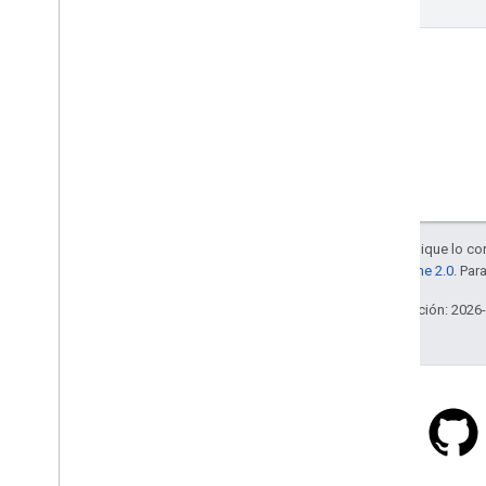
Salvo que se indique lo con
la
licencia Apache 2.0
. Par
Última actualización: 2026
Stack Overflow