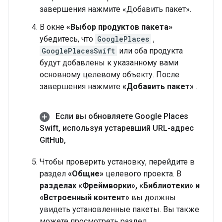
завершения нажмите «Добавить пакет».
В окне
«Выбор продуктов пакета»
убедитесь, что
GooglePlaces
,
GooglePlacesSwift
или оба продукта
будут добавлены к указанному вами
основному целевому объекту. После
завершения нажмите
«Добавить пакет»
.
Если вы обновляете Google Places
Swift
,
используя устаревший URL-адрес
Git
Hub
,
Чтобы проверить установку, перейдите в
раздел
«Общие»
целевого проекта. В
разделах «Фреймворки», «Библиотеки» и
«Встроенный контент»
вы должны
увидеть установленные пакеты. Вы также
можете просмотреть раздел