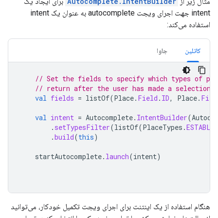
مثال زیر از
Autocomplete.IntentBuilder
برای ایجاد یک
intent جهت اجرای ویجت autocomplete به عنوان یک intent
استفاده می‌کند:
کاتلین
جاوا
// Set the fields to specify which types of pla
// return after the user has made a selection.
val
fields
=
listOf
(
Place
.
Field
.
ID
,
Place
.
Fiel
val
intent
=
Autocomplete
.
IntentBuilder
(
Autoco
.
setTypesFilter
(
listOf
(
PlaceTypes
.
ESTABLI
.
build
(
this
)
startAutocomplete
.
launch
(
intent
)
هنگام استفاده از یک اینتنت برای اجرای ویجت تکمیل خودکار، می‌توانید