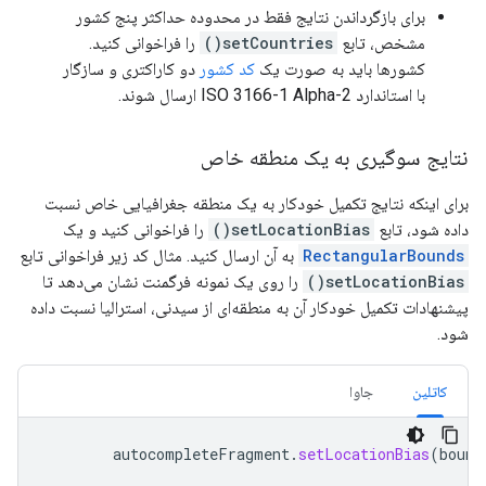
برای بازگرداندن نتایج فقط در محدوده حداکثر پنج کشور
مشخص، تابع
setCountries()
را فراخوانی کنید.
کشورها باید به صورت یک
کد کشور
دو کاراکتری و سازگار
با استاندارد ISO 3166-1 Alpha-2 ارسال شوند.
نتایج سوگیری به یک منطقه خاص
برای اینکه نتایج تکمیل خودکار به یک منطقه جغرافیایی خاص نسبت
داده شود، تابع
setLocationBias()
را فراخوانی کنید و یک
RectangularBounds
به آن ارسال کنید. مثال کد زیر فراخوانی تابع
setLocationBias()
را روی یک نمونه فرگمنت نشان می‌دهد تا
پیشنهادات تکمیل خودکار آن به منطقه‌ای از سیدنی، استرالیا نسبت داده
شود.
کاتلین
جاوا
autocompleteFragment
.
setLocationBias
(
bound