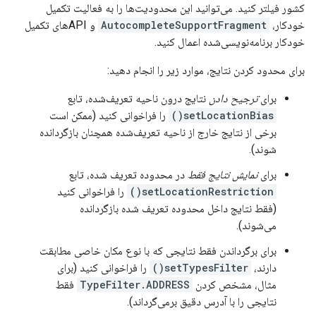
کشور فیلتر کنید. می‌توانید این محدودیت‌ها را به فعالیت تکمیل
خودکار،
AutocompleteSupportFragment
و APIهای تکمیل
خودکار برنامه‌نویسی‌شده اعمال کنید.
برای محدود کردن نتایج، موارد زیر را انجام دهید:
برای
ترجیح دادن
نتایج درون ناحیه تعریف‌شده، تابع
setLocationBias()
را فراخوانی کنید (ممکن است
برخی از نتایج خارج از ناحیه تعریف‌شده همچنان بازگردانده
شوند).
برای
نمایش نتایج فقط
در محدوده تعریف شده، تابع
setLocationRestriction()
را فراخوانی کنید
(فقط نتایج داخل محدوده تعریف شده بازگردانده
می‌شوند).
برای برگرداندن فقط نتایجی که با نوع مکان خاصی مطابقت
دارند،
setTypesFilter()
را فراخوانی کنید (برای
مثال، مشخص کردن
TypeFilter.ADDRESS
فقط
نتایجی را با آدرس دقیق برمی‌گرداند).