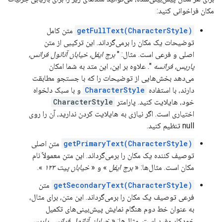
مکان فراخوانی کنید:
getFullText(CharacterStyle)
متن کامل
توضیحات یک مکان را برمی‌گرداند. این ترکیبی از متن
اصلی و فرعی است. مثال: "
برج ایفل، خیابان آناتول فرانس،
پاریس، فرانسه
". علاوه بر این، این متد به شما امکان
می‌دهد بخش‌هایی از توضیحات را که با جستجو مطابقت
دارند، با استفاده
CharacterStyle
و با سبک دلخواه
خود، هایلایت کنید. پارامتر
CharacterStyle
اختیاری است. اگر نیازی به هایلایت کردن ندارید، آن را روی
null تنظیم کنید.
getPrimaryText(CharacterStyle)
متن اصلی
توصیف کننده یک مکان را برمی‌گرداند. این متن معمولاً نام
مکان است. مثال‌ها: «
برج ایفل
» و «
خیابان پیت ۱۲۳
».
getSecondaryText(CharacterStyle)
متن
فرعی توصیف یک مکان را برمی‌گرداند. این متن، برای مثال،
به عنوان خط دوم هنگام نمایش پیش‌بینی‌های تکمیل
خودکار مفید است. مثال‌ها: «
خیابان آناتول فرانس، پاریس،