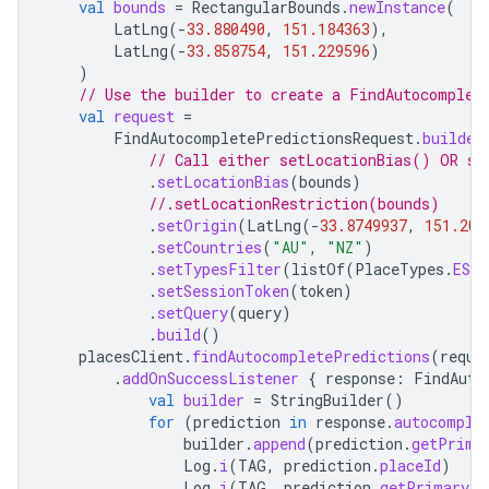
val
bounds
=
RectangularBounds
.
newInstance
(
LatLng
(
-
33.880490
,
151.184363
),
LatLng
(
-
33.858754
,
151.229596
)
)
// Use the builder to create a FindAutocomplet
val
request
=
FindAutocompletePredictionsRequest
.
builder
// Call either setLocationBias() OR se
.
setLocationBias
(
bounds
)
//.setLocationRestriction(bounds)
.
setOrigin
(
LatLng
(
-
33.8749937
,
151.204
.
setCountries
(
"AU"
,
"NZ"
)
.
setTypesFilter
(
listOf
(
PlaceTypes
.
ESTA
.
setSessionToken
(
token
)
.
setQuery
(
query
)
.
build
()
placesClient
.
findAutocompletePredictions
(
reque
.
addOnSuccessListener
{
response
:
FindAuto
val
builder
=
StringBuilder
()
for
(
prediction
in
response
.
autocomple
builder
.
append
(
prediction
.
getPrima
Log
.
i
(
TAG
,
prediction
.
placeId
)
Log
.
i
(
TAG
,
prediction
.
getPrimaryTe