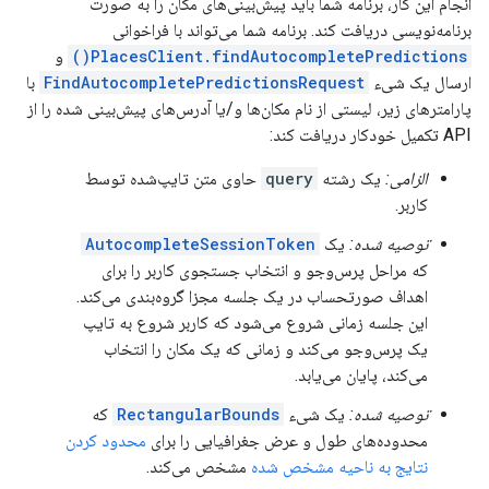
انجام این کار، برنامه شما باید پیش‌بینی‌های مکان را به صورت
برنامه‌نویسی دریافت کند. برنامه شما می‌تواند با فراخوانی
PlacesClient.findAutocompletePredictions()
و
ارسال یک شیء
FindAutocompletePredictionsRequest
با
پارامترهای زیر، لیستی از نام مکان‌ها و/یا آدرس‌های پیش‌بینی شده را از
API تکمیل خودکار دریافت کند:
الزامی:
یک رشته
query
حاوی متن تایپ‌شده توسط
کاربر.
توصیه شده:
یک
AutocompleteSessionToken
که مراحل پرس‌وجو و انتخاب جستجوی کاربر را برای
اهداف صورتحساب در یک جلسه مجزا گروه‌بندی می‌کند.
این جلسه زمانی شروع می‌شود که کاربر شروع به تایپ
یک پرس‌وجو می‌کند و زمانی که یک مکان را انتخاب
می‌کند، پایان می‌یابد.
توصیه شده:
یک شیء
RectangularBounds
که
محدوده‌های طول و عرض جغرافیایی را برای
محدود کردن
نتایج به ناحیه مشخص شده
مشخص می‌کند.