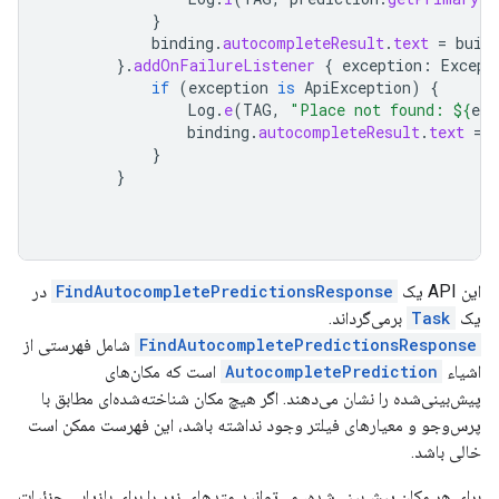
}
binding
.
autocompleteResult
.
text
=
buil
}.
addOnFailureListener
{
exception
:
Except
if
(
exception
is
ApiException
)
{
Log
.
e
(
TAG
,
"Place not found: 
${
exc
binding
.
autocompleteResult
.
text
=
}
}
این API یک
FindAutocompletePredictionsResponse
در
یک
Task
برمی‌گرداند.
FindAutocompletePredictionsResponse
شامل فهرستی از
اشیاء
AutocompletePrediction
است که مکان‌های
پیش‌بینی‌شده را نشان می‌دهند. اگر هیچ مکان شناخته‌شده‌ای مطابق با
پرس‌وجو و معیارهای فیلتر وجود نداشته باشد، این فهرست ممکن است
خالی باشد.
برای هر مکان پیش‌بینی‌شده، می‌توانید متدهای زیر را برای بازیابی جزئیات