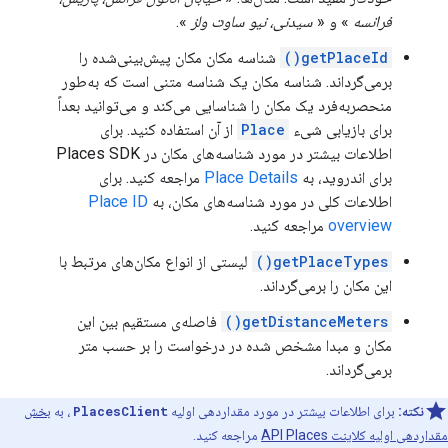
فرانسه
» و «
سیدنی، نیو ساوت ولز
».
getPlaceId()
شناسه مکان مکان پیش‌بینی‌شده را
برمی‌گرداند. شناسه مکان یک شناسه متنی است که به‌طور
منحصربه‌فرد یک مکان را شناسایی می‌کند و می‌توانید بعداً
برای بازیابی شیء
Place
از آن استفاده کنید. برای
اطلاعات بیشتر در مورد شناسه‌های مکان در Places SDK
برای اندروید، به
Place Details
مراجعه کنید. برای
اطلاعات کلی در مورد شناسه‌های مکان، به
Place ID
overview
مراجعه کنید.
getPlaceTypes()
لیستی از انواع مکان‌های مرتبط با
این مکان را برمی‌گرداند.
getDistanceMeters()
فاصله‌ی مستقیم بین این
مکان و مبدا مشخص شده در درخواست را بر حسب متر
برمی‌گرداند.
نکته:
برای اطلاعات بیشتر در مورد مقداردهی اولیه
PlacesClient
، به
بخش
مقداردهی اولیه کلاینت API Places
مراجعه کنید.