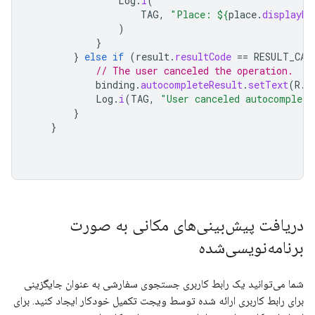
Log
.
i
(
TAG
,
"Place: 
${
place
.
displayNa
)
}
}
else
if
(
result
.
resultCode
==
RESULT_CAN
// The user canceled the operation.
binding
.
autocompleteResult
.
setText
(
R
.
s
Log
.
i
(
TAG
,
"User canceled autocomplete
}
}
دریافت پیش‌بینی‌های مکانی به صورت
برنامه‌نویسی‌شده
شما می‌توانید یک رابط کاربری جستجوی سفارشی به عنوان جایگزینی
برای رابط کاربری ارائه شده توسط ویجت تکمیل خودکار ایجاد کنید. برای