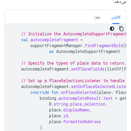
می‌دهد:
کاتلین
جاوا
// Initialize the AutocompleteSupportFragment.
val
autocompleteFragment
=
supportFragmentManager
.
findFragmentById
(
R
.
as
AutocompleteSupportFragment
// Specify the types of place data to return.
autocompleteFragment
.
setPlaceFields
(
listOf
(
Pl
// Set up a PlaceSelectionListener to handle t
autocompleteFragment
.
setOnPlaceSelectedListene
override
fun
onPlaceSelected
(
place
:
Place
)
binding
.
autocompleteResult
.
text
=
getS
R
.
string
.
place_selection
,
place
.
displayName
,
place
.
id
,
place
.
formattedAddress
)