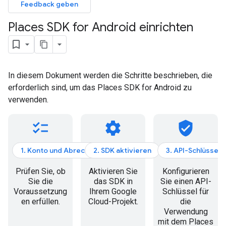
Feedback geben
Places SDK for Android einrichten
In diesem Dokument werden die Schritte beschrieben, die
erforderlich sind, um das Places SDK for Android zu
verwenden.
checklist
settings
verified_user
1. Konto und Abrechnung
2. SDK aktivieren
3. API-Schlüssel 
Prüfen Sie, ob
Aktivieren Sie
Konfigurieren
Sie die
das SDK in
Sie einen API-
Voraussetzung
Ihrem Google
Schlüssel für
en erfüllen.
Cloud-Projekt.
die
Verwendung
mit dem Places