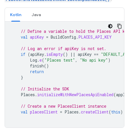
Kotlin
Java
// Define a variable to hold the Places API ke
val
apiKey
=
BuildConfig
.
PLACES_API_KEY
// Log an error if apiKey is not set.
if
(
apiKey
.
isEmpty
()
||
apiKey
==
"DEFAULT_AP
Log
.
e
(
"Places test"
,
"No api key"
)
finish
()
return
}
// Initialize the SDK
Places
.
initializeWithNewPlacesApiEnabled
(
appli
// Create a new PlacesClient instance
val
placesClient
=
Places
.
createClient
(
this
)