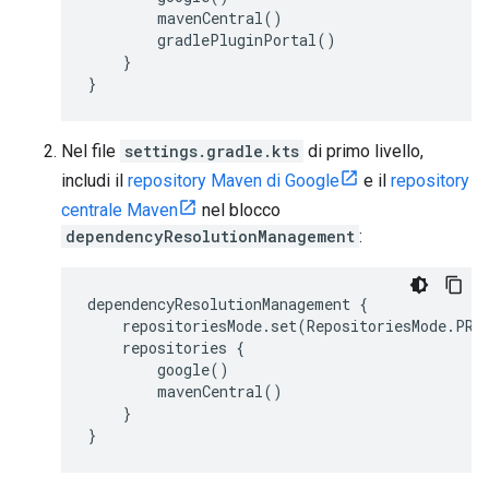
mavenCentral()
gradlePluginPortal()
}
}
Nel file
settings.gradle.kts
di primo livello,
includi il
repository Maven di Google
e il
repository
centrale Maven
nel blocco
dependencyResolutionManagement
:
dependencyResolutionManagement {
repositoriesMode.set(RepositoriesMode.PRE
repositories {
google()
mavenCentral()
}
}