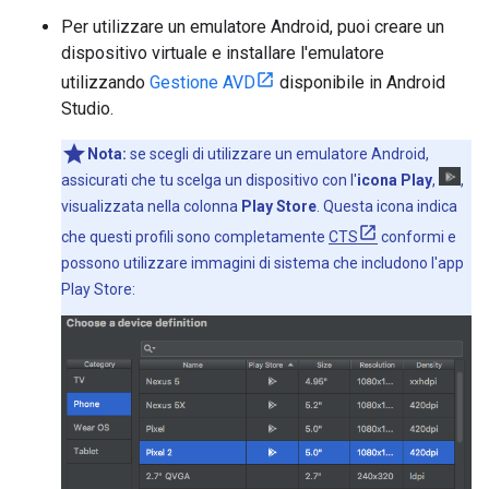
Per utilizzare un emulatore Android, puoi creare un
dispositivo virtuale e installare l'emulatore
utilizzando
Gestione AVD
disponibile in Android
Studio.
Nota:
se scegli di utilizzare un emulatore Android,
assicurati che tu scelga un dispositivo con l'
icona Play
,
,
visualizzata nella colonna
Play Store
. Questa icona indica
che questi profili sono completamente
CTS
conformi e
possono utilizzare immagini di sistema che includono l'app
Play Store: