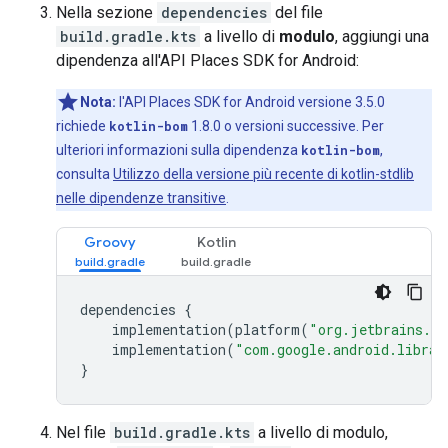
Nella sezione
dependencies
del file
build.gradle.kts
a livello di
modulo
, aggiungi una
dipendenza all'API Places SDK for Android:
Nota:
l'API Places SDK for Android versione 3.5.0
richiede
kotlin-bom
1.8.0 o versioni successive. Per
ulteriori informazioni sulla dipendenza
kotlin-bom
,
consulta
Utilizzo della versione più recente di kotlin-stdlib
nelle dipendenze transitive
.
Groovy
Kotlin
dependencies
{
implementation
(
platform
(
"org.jetbrains.ko
implementation
(
"com.google.android.librar
}
Nel file
build.gradle.kts
a livello di modulo,