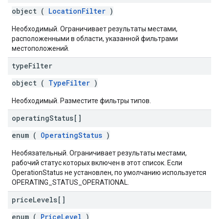
object (
LocationFilter
)
Необходимый. Ограничивает результаты местами,
расположенными в области, указанной фильтрами
местоположений.
type
Filter
object (
TypeFilter
)
Необходимый. Разместите фильтры типов.
operating
Status[]
enum (
OperatingStatus
)
Необязательный. Ограничивает результаты местами,
рабочий статус которых включен в этот список. Если
OperationStatus не установлен, по умолчанию используется
OPERATING_STATUS_OPERATIONAL.
price
Levels[]
enum (
PriceLevel
)