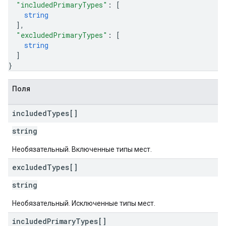
"includedPrimaryTypes"
: 
[
string
]
,
"excludedPrimaryTypes"
: 
[
string
]
}
Поля
included
Types[]
string
Необязательный. Включенные типы мест.
excluded
Types[]
string
Необязательный. Исключенные типы мест.
included
Primary
Types[]