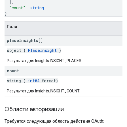
]
,
"count"
: 
string
}
Поля
place
Insights[]
object (
PlaceInsight
)
Результат для Insights.INSIGHT_PLACES.
count
string (
int64
format)
Результат для Insights.INSIGHT_COUNT.
Области авторизации
Требуется следующая область действия OAuth: