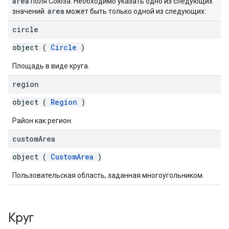
area
поля Союза. Необходимо указать одно из следующих
area
значений.
может быть только одной из следующих:
circle
object (
Circle
)
Площадь в виде круга.
region
object (
Region
)
Район как регион.
custom
Area
object (
CustomArea
)
Пользовательская область, заданная многоугольником.
Круг