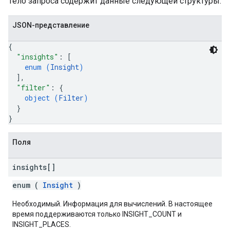
Тело запроса содержит данные следующей структуры:
JSON-представление
{
"insights"
: 
[
enum (
Insight
)
]
,
"filter"
: 
{
object (
Filter
)
}
}
Поля
insights[]
enum (
Insight
)
Необходимый. Информация для вычислений. В настоящее
время поддерживаются только INSIGHT_COUNT и
INSIGHT_PLACES.