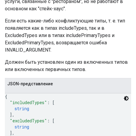
услуги, связанные с "рестораном", но не работают в
основном как "стейк-хаус".
Если есть какие-либо конфликтующие типы, т. е. тип
появляется как в типах includeTypes, так и в
ExcludedTypes или в типах includePrimaryTypes и
ExcludedPrimaryTypes, возвращается ошибка
INVALID_ARGUMENT.
Должен быть установлен один из включенных типов
или включенных первичных типов.
JSON-представление
{
"includedTypes"
: 
[
string
]
,
"excludedTypes"
: 
[
string
]
,