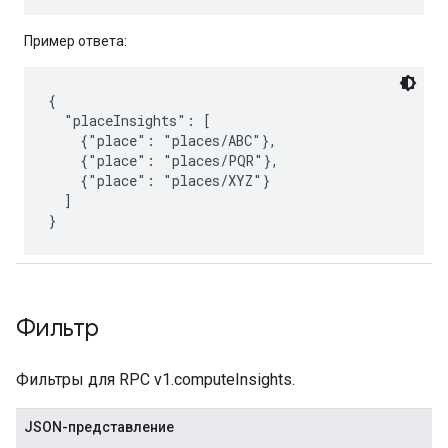
Пример ответа:
{

  "placeInsights": [

    {"place": "places/ABC"},

    {"place": "places/PQR"},

    {"place": "places/XYZ"}

  ]

Фильтр
Фильтры для RPC v1.computeInsights.
JSON-представление