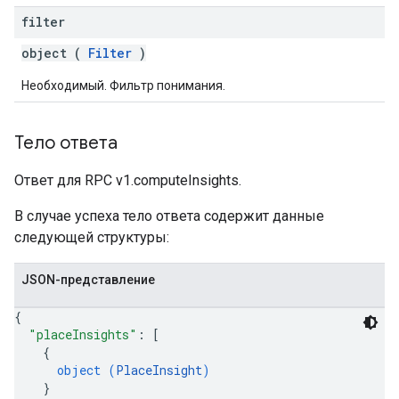
filter
object (
Filter
)
Необходимый. Фильтр понимания.
Тело ответа
Ответ для RPC v1.computeInsights.
В случае успеха тело ответа содержит данные
следующей структуры:
JSON-представление
{
"placeInsights"
: 
[
{
object (
PlaceInsight
)
}