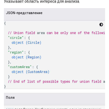
Указывает область интереса для анализа.
JSON-представление
{
// Union field 
area
 can be only one of the followin
"circle"
: 
{
object (
Circle
)
}
,
"region"
: 
{
object (
Region
)
}
,
"customArea"
: 
{
object (
CustomArea
)
}
// End of list of possible types for union field 
are
}
Поля