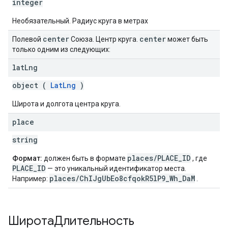
integer
Необязательный. Радиус круга в метрах
center
center
Полевой
Союза. Центр круга.
может быть
только одним из следующих:
lat
Lng
object (
LatLng
)
Широта и долгота центра круга.
place
string
places/PLACE_ID
Формат:
должен быть в формате
, где
PLACE_ID
— это уникальный идентификатор места.
places/ChIJgUbEo8cfqokR5lP9_Wh_DaM
Например:
.
ШиротаДлительность