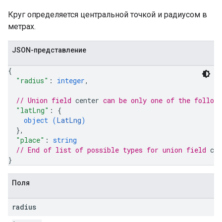
Круг определяется центральной точкой и радиусом в
метрах.
JSON-представление
{
"radius"
: 
integer
,
// Union field 
center
 can be only one of the follow
"latLng"
: 
{
object (
LatLng
)
}
,
"place"
: 
string
// End of list of possible types for union field 
cen
}
Поля
radius