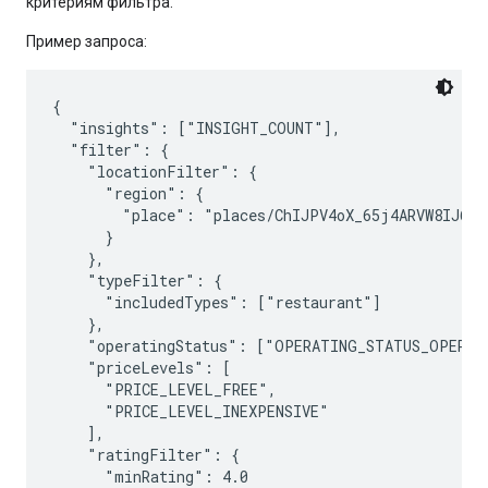
критериям фильтра.
Пример запроса:
{

  "insights": ["INSIGHT_COUNT"],

  "filter": {

    "locationFilter": {

      "region": {

        "place": "places/ChIJPV4oX_65j4ARVW8IJ6IJU
      }

    },

    "typeFilter": {

      "includedTypes": ["restaurant"]

    },

    "operatingStatus": ["OPERATING_STATUS_OPERATI
    "priceLevels": [

      "PRICE_LEVEL_FREE",

      "PRICE_LEVEL_INEXPENSIVE"

    ],

    "ratingFilter": {

      "minRating": 4.0
