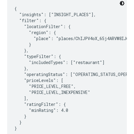
{

  "insights": ["INSIGHT_PLACES"],

  "filter": {

    "locationFilter": {

      "region": {

        "place": "places/ChIJPV4oX_65j4ARVW8IJ6IJU
      }

    },

    "typeFilter": {

      "includedTypes": ["restaurant"]

    },

    "operatingStatus": ["OPERATING_STATUS_OPERATI
    "priceLevels": [

      "PRICE_LEVEL_FREE",

      "PRICE_LEVEL_INEXPENSIVE"

    ],

    "ratingFilter": {

      "minRating": 4.0

    }

  }
