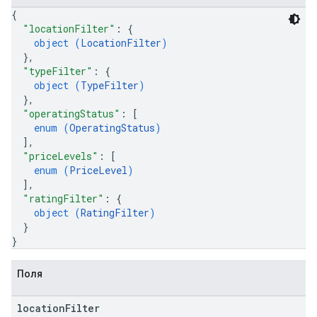
{
"locationFilter"
: 
{
object (
LocationFilter
)
}
,
"typeFilter"
: 
{
object (
TypeFilter
)
}
,
"operatingStatus"
: 
[
enum (
OperatingStatus
)
]
,
"priceLevels"
: 
[
enum (
PriceLevel
)
]
,
"ratingFilter"
: 
{
object (
RatingFilter
)
}
}
Поля
location
Filter