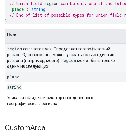
// Union field 
region
 can be only one of the follow
"place"
: 
string
// End of list of possible types for union field 
reg
}
Поля
region
союзного поля. Определяет географический
регион. Одновременно можно указать только один тип
region
региона (например, место).
может быть только
одним из следующих:
place
string
Уникальный идентификатор определенного
географического региона.
Custom
Area