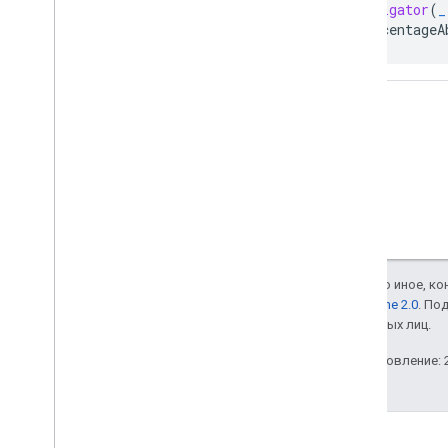
navigator
(
_
percentageA
Если не указано иное, к
лицензии Apache 2.0
. По
аффилированных лиц.
Последнее обновление: 2