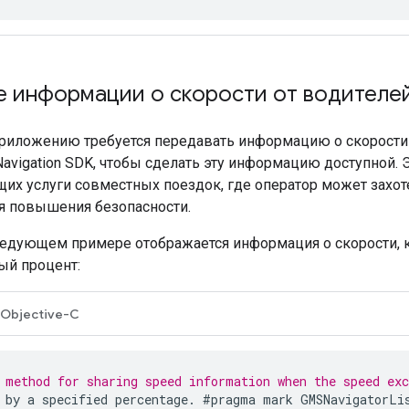
е информации о скорости от водителе
риложению требуется передавать информацию о скорости
avigation SDK, чтобы сделать эту информацию доступной.
их услуги совместных поездок, где оператор может захо
я повышения безопасности.
ледующем примере отображается информация о скорости,
ый процент:
Objective-C
 method for sharing speed information when the speed exc
by
a
specified
percentage
.
#
pragma
mark
GMSNavigatorLi