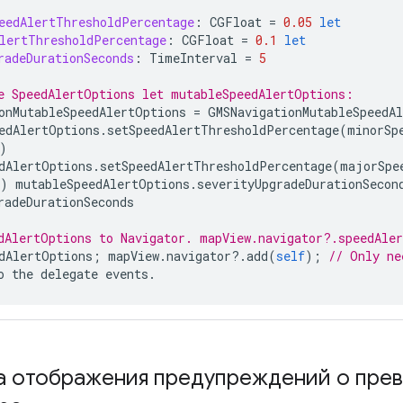
eedAlertThresholdPercentage
:
CGFloat
=
0.05
let
lertThresholdPercentage
:
CGFloat
=
0.1
let
radeDurationSeconds
:
TimeInterval
=
5
e SpeedAlertOptions let mutableSpeedAlertOptions:
onMutableSpeedAlertOptions
=
GMSNavigationMutableSpeedA
edAlertOptions
.
setSpeedAlertThresholdPercentage
(
minorSp
)
dAlertOptions
.
setSpeedAlertThresholdPercentage
(
majorSpe
)
mutableSpeedAlertOptions
.
severityUpgradeDurationSecon
radeDurationSeconds
dAlertOptions to Navigator. mapView.navigator?.speedAle
dAlertOptions
;
mapView
.
navigator
?.
add
(
self
);
// Only ne
o
the
delegate
events
.
а отображения предупреждений о прев