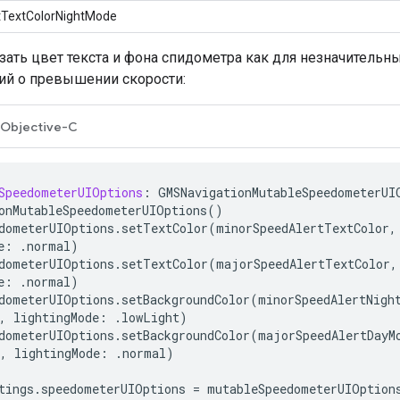
tTextColorNightMode
ать цвет текста и фона спидометра как для незначительны
й о превышении скорости:
Objective-C
SpeedometerUIOptions
:
GMSNavigationMutableSpeedometerUI
onMutableSpeedometerUIOptions
()
dometerUIOptions
.
setTextColor
(
minorSpeedAlertTextColor
,
e
:
.
normal
)
dometerUIOptions
.
setTextColor
(
majorSpeedAlertTextColor
,
e
:
.
normal
)
dometerUIOptions
.
setBackgroundColor
(
minorSpeedAlertNigh
,
lightingMode
:
.
lowLight
)
dometerUIOptions
.
setBackgroundColor
(
majorSpeedAlertDayM
,
lightingMode
:
.
normal
)
tings
.
speedometerUIOptions
=
mutableSpeedometerUIOption