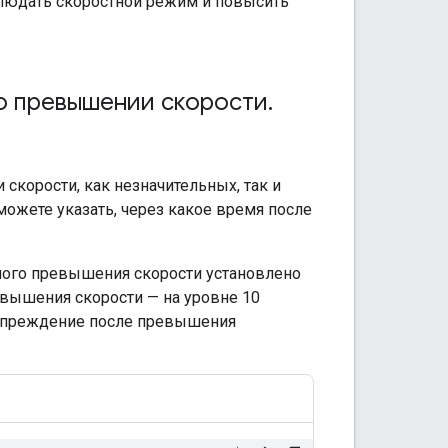
блюдать скоростной режим и повысить
о превышении скорости
.
корости, как незначительных, так и
можете указать, через какое время после
ного превышения скорости установлено
евышения скорости — на уровне 10
едупреждение после превышения