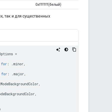
0xffffff(белый)
х, так и для существенных
Options
=
for
:
.
minor
,
for
:
.
major
,
tModeBackgroundColor
,
odeBackgroundColor
,
s