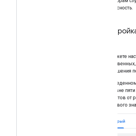
операторам сл
Создайте индивидуальное
руководство
безопасность.
Подробная информация о
пошаговой передаче данных
Включить навигацию для Car
Play
Настройк
Опыт маршрута
Введение
Маршрут к точкам навигации
Вы можете нас
Настройка параметров
существенных, 
маршрутизации
превышения по
Управление путевыми точками
Получить информацию о маршруте
В приведенном
Спланировать маршрут
на уровне пяти
процентов от 
Кроссплатформенные библиотеки
порогового зна
Навигация для Flutter и React
Native
Быстрый