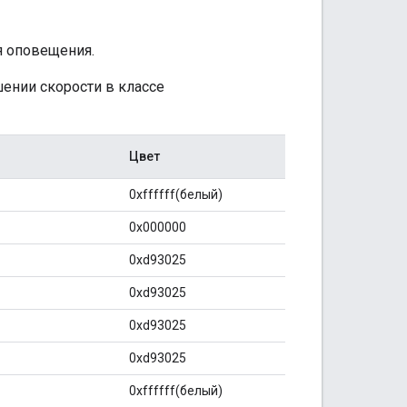
я оповещения.
ении скорости в классе
Цвет
0xffffff(белый)
0x000000
0xd93025
0xd93025
0xd93025
0xd93025
0xffffff(белый)