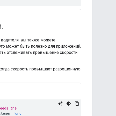
й
.
 водителя, вы также можете
 Это может быть полезно для приложений,
теть отслеживать превышение скорости
 когда скорость превышает разрешенную
eeds the
stener
func