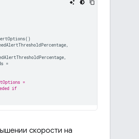
lertOptions
()
eedAlertThresholdPercentage
,
edAlertThresholdPercentage
,
ds
=
rtOptions =
eded if
ышении скорости на