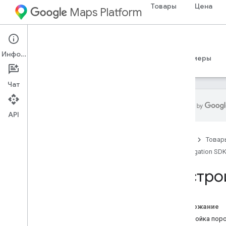
Товары
Цена
Maps Platform
iOS
Navigation SDK for iOS
Информация
Руководства
Справочные материалы
Примеры
Чат
API
Навигационный SDK для i
OS
Главная
Товар
Обзор
Navigation SDK
Демоверсия
Настро
Настройка
Обзор установки и требования
Настройка Navigation SDK для i
OS
Содержание
Настроить проект Xcode
Настройка поро