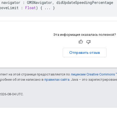
navigator
:
GMSNavigator
,
didUpdateSpeedingPercentage
boveLimit
:
Float
)
{
...
}
Эта информация оказалась полезной?
Отправить отзыв
онтент на этой странице предоставляется по
лицензии Creative Commons "
дробнее об этом написано в
правилах сайта
. Java – это зарегистрирова
026-08-04 UTC.