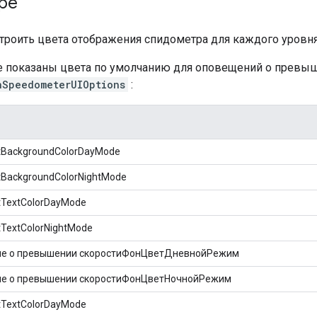
ре
троить цвета отображения спидометра для каждого уровн
е показаны цвета по умолчанию для оповещений о превыш
nSpeedometerUIOptions
:
tBackgroundColorDayMode
tBackgroundColorNightMode
tTextColorDayMode
tTextColorNightMode
е о превышении скоростиФонЦветДневнойРежим
е о превышении скоростиФонЦветНочнойРежим
tTextColorDayMode