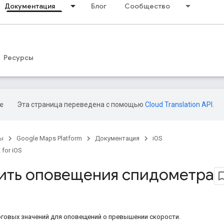
Документация
Блог
Сообщество
Ресурсы
Эта страница переведена с помощью
Cloud Translation API
.
ы
Google Maps Platform
Документация
iOS
 for iOS
ить оповещения спидометра
говых значений для оповещений о превышении скорости.