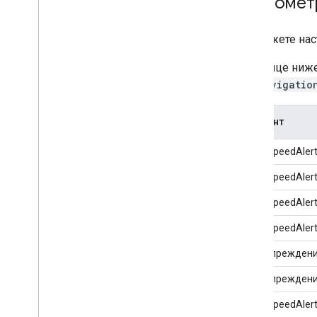
спидомет
Вы можете нас
В таблице ниж
GMSNavigatio
Элемент
MinorSpeedAler
MinorSpeedAler
MinorSpeedAler
MinorSpeedAler
Предупреждени
Предупреждени
MajorSpeedAler