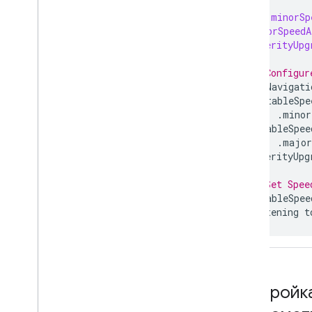
let
minorSp
majorSpeedA
severityUpg
// Configur
GMSNavigati
mutableSpe
for
:
.
minor
mutableSpee
for
:
.
major
severityUpg
// Set Spee
mutableSpee
listening
t
Настройк