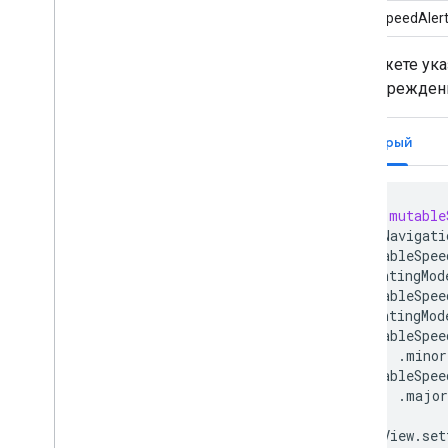
MajorSpeedAler
Вы можете указ
предупреждени
Быстрый
let
mutable
GMSNavigati
mutableSpee
lightingMod
mutableSpee
lightingMod
mutableSpee
for
:
.
minor
mutableSpee
for
:
.
major
mapView
.
set