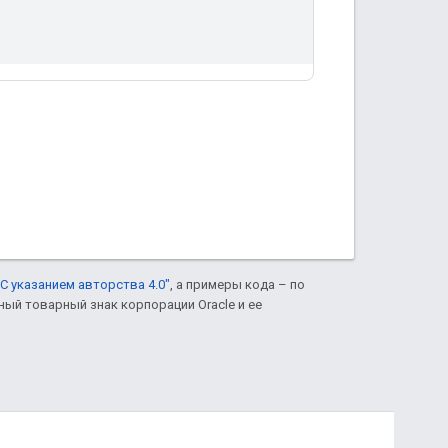
С указанием авторства 4.0"
, а примеры кода – по
нный товарный знак корпорации Oracle и ее