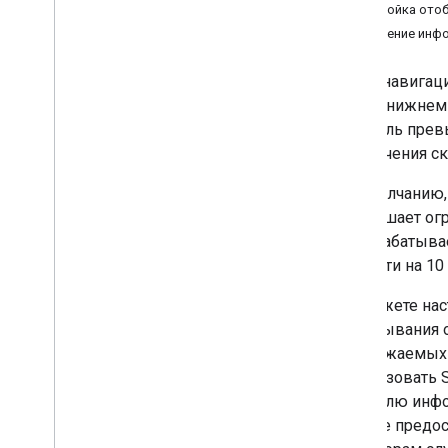
Настройка ото
Руководства
Получение инфо
Навигация по маршруту
Слушайте навигационные события
Когда навигац
левом нижнем 
Опыт навигации Google
водитель прев
Введение
ограничения ск
Изменить интерфейс навигации
По умолчанию,
Отрегулируйте камеру
превышает огра
Настроить оповещения
спидометра
Оно срабатыва
Нормальный и слабоосвещённый
скорости на 10
режимы
Настройка сбоев в реальном
Вы можете нас
времени
срабатывания о
Настройте стили карты
отображаемых 
использовать 
Пользовательский опыт
водителю инфо
навигации
можете предос
Введение