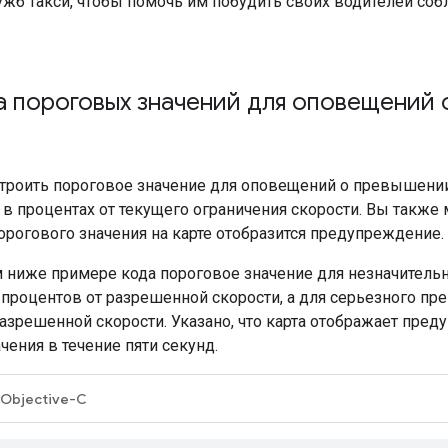
ужб такси, чтобы помочь им побудить своих водителей со
а пороговых значений для оповещений 
троить пороговое значение для оповещений о превышении с
в процентах от текущего ограничения скорости. Вы также 
рогового значения на карте отобразится предупреждение.
 ниже примере кода пороговое значение для незначитель
 процентов от разрешенной скорости, а для серьезного пр
разрешенной скорости. Указано, что карта отображает пр
чения в течение пяти секунд.
Objective-C