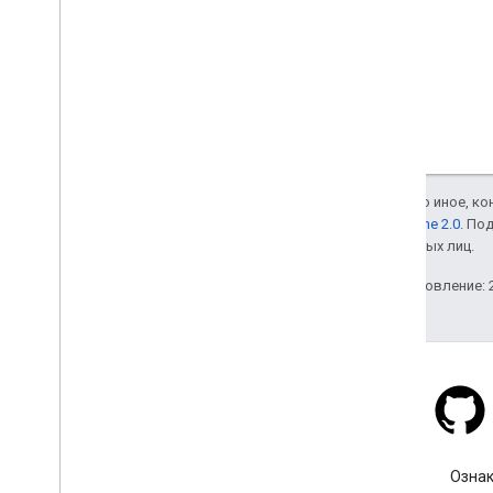
Если не указано иное, к
лицензии Apache 2.0
. По
аффилированных лиц.
Последнее обновление: 2
Stack Overflow
Задайте вопрос под тегом
Ознак