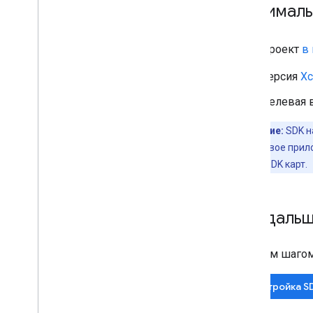
руководство
Минимальн
Подробная информация о
пошаговой передаче данных
Включить навигацию для Car
Play
Проект
в 
Версия
Xc
Опыт маршрута
Введение
Целевая в
Маршрут к точкам навигации
Настройка параметров
Примечание:
SDK н
маршрутизации
навигации в свое прил
Управление путевыми точками
приложении SDK карт.
Получить информацию о маршруте
Спланировать маршрут
Что даль
Кроссплатформенные библиотеки
Навигация для Flutter и React
Первым шагом д
Native
Настройка SD