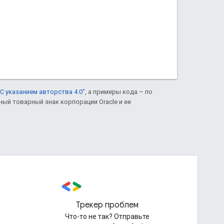
С указанием авторства 4.0"
, а примеры кода – по
нный товарный знак корпорации Oracle и ее
Трекер проблем
Что-то не так? Отправьте