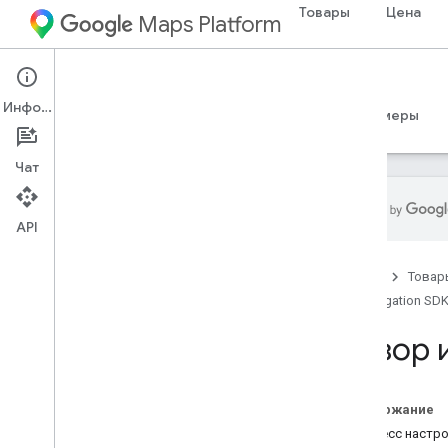
Товары
Цена
Maps Platform
iOS
Navigation SDK for iOS
Информация
Руководства
Справочные материалы
Примеры
Чат
API
Навигационный SDK для i
OS
Главная
Товар
Обзор
Navigation SDK
Демоверсия
Обзор 
Настройка
Обзор установки и требования
Настройка Navigation SDK для i
OS
Содержание
Настроить проект Xcode
Процесс настрой