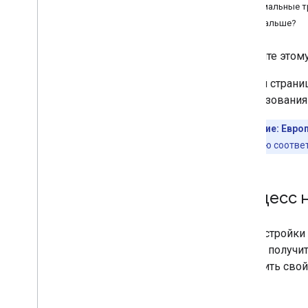
Минимальные тр
Руководства
Что дальше?
Навигация по маршруту
Слушайте навигационные события
Следуйте этому
На этой стран
Опыт навигации Google
использования
Введение
Изменить интерфейс навигации
Примечание:
Европ
Отрегулируйте камеру
SDK полностью соотве
Настроить оповещения спидометра
Нормальный и слабоосвещённый
режимы
Процесс н
Настройка сбоев в реальном
времени
Настройте стили карты
Для настройки 
Cloud и получи
Пользовательский опыт
настроить свой
навигации
Введение
Создайте индивидуальное