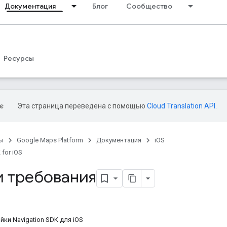
Документация
Блог
Сообщество
Ресурсы
Эта страница переведена с помощью
Cloud Translation API
.
ы
Google Maps Platform
Документация
iOS
 for iOS
и требования
ки Navigation SDK для iOS