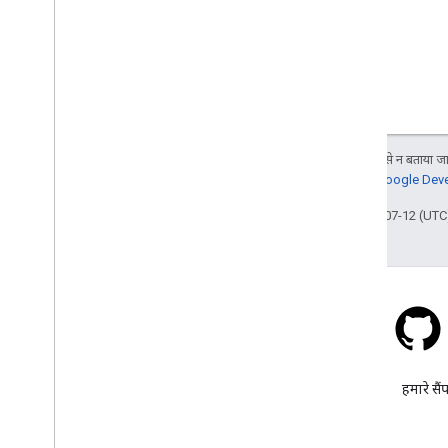
जब तक कुछ अलग से न बताया जाए
जानकारी के लिए,
Google Devel
आखिरी बार 2026-07-12 (UTC)
स्टैक ओवरफ़्लो
google-maps-sdk-ios टैग के
हमारे सैं
तहत कोई सवाल पूछें.