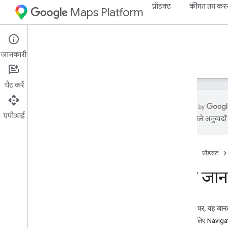
प्रॉडक्ट
कीमत तय कर
Maps Platform
iOS
Navigation SDK for iOS
जानकारी
गाइड
रेफ़रंस
सैंपल
संसाधन
चैट करें
एपीआई
एआई से मिले अनुवादों म
i
OS के लिए नेविगेशन एसडीके टूल
खास जानकारी
होम पेज
प्रॉडक्ट
डेमो आज़माएं
खास जानका
सेटअप
सेटअप की खास जानकारी और ज़रूरी शर्तें
i
OS के लिए Navigation SDK सेट अप करना
इस पेज पर, यह जानक
Xcode प्रोजेक्ट सेट अप करना
iOS के लिए Navigat