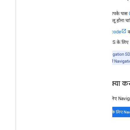
Car
Play के लिए नेविगेशन चालू करें
आपके पास
रास्ते की जानकारी
चालू होना चा
शुरुआती जानकारी
नेविगेशन पॉइंट तक पहुंचने का रास्ता
Xcode
रूटिंग प्राथमिकताएं एडजस्ट करें
iOS के लिए 
वेपॉइंट मैनेज करें
रास्ते की जानकारी पाएं
ध्यान दें:
Navigation S
रास्ते की योजना बनाना
अपने ऐप्लिकेशन में Navigati
क्रॉस-प्लैटफ़ॉर्म लाइब्रेरी
Flutter और React Native के लिए
आगे क्या कर
नेविगेशन
iOS के लिए Naviga
iOS के लिए Na