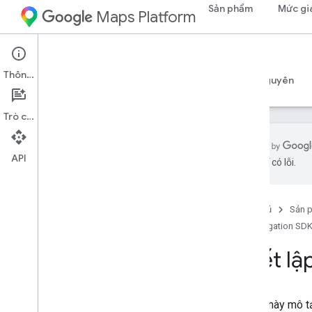
Sản phẩm
Mức gi
Maps Platform
iOS
Navigation SDK for iOS
Thông tin
Hướng dẫn
Tài liệu tham khảo
Mẫu
Tài nguyên
Trò chuyện
API
AI có thể có lỗi.
Navigation SDK cho i
OS
Tổng quan
Trang chủ
Sản 
Xem bản minh hoạ
Navigation SDK
Thiết lập
Thiết lậ
Tổng quan và các yêu cầu về việc thiết
lập
Thiết lập Navigation SDK cho i
OS
Tài liệu này mô 
Thiết lập dự án Xcode