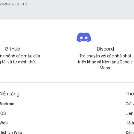
 2026-07-12 UTC.
GitHub
Discord
n nhánh các mẫu của
Trò chuyện với các nhà phát
 tôi và tự mình thử.
triển khác về Nền tảng Google
Maps.
Nền tảng
Thô
Android
Giá 
iOS
Liên
Web
Hỗ t
Dịch vụ Web
Điều