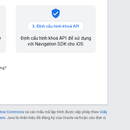
verified_user
3. Định cấu hình khoá API
y
Định cấu hình khoá API để sử dụng
với Navigation SDK cho iOS.
ông?
eative Commons
và các mẫu mã lập trình được cấp phép theo
Giấy
ers
. Java là nhãn hiệu đã đăng ký của Oracle và/hoặc các đơn vị