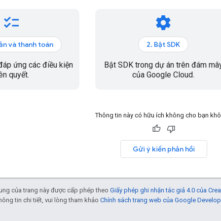
checklist
settings
oản và thanh toán
2. Bật SDK
áp ứng các điều kiện
Bật SDK trong dự án trên đám mâ
iên quyết.
của Google Cloud.
Thông tin này có hữu ích không cho bạn kh
Gửi ý kiến phản hồi
 dung của trang này được cấp phép theo
Giấy phép ghi nhận tác giả 4.0 của Cr
thông tin chi tiết, vui lòng tham khảo
Chính sách trang web của Google Develop