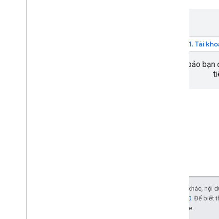
Hướng dẫn
Điều hướng một tuyến đường
1. Tài kh
Nghe sự kiện điều hướng
Đảm bảo bạn đ
Trải nghiệm đi theo chỉ dẫn của
t
Google
Giới thiệu
Sửa đổi giao diện người dùng điều
hướng
Điều chỉnh máy ảnh
Định cấu hình cảnh báo đồng hồ tốc độ
Chế độ bình thường và chế độ ánh sáng
yếu
Định cấu hình các sự cố gián đoạn theo
thời gian thực
Tuỳ chỉnh kiểu bản đồ
Trừ phi có lưu ý khác, nội
phép Apache 2.0
. Để biết 
Trải nghiệm điều hướng tùy chỉnh
liên kết với Oracle.
Giới thiệu