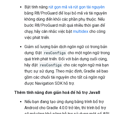
Bật tính năng
rút gọn mã và rút gọn tài nguyên
bằng R8/ProGuard để loại bỏ mã và tài nguyên
không dùng đến khỏi các phần phụ thuộc. Nếu
bước R8/ProGuard mất quá nhiều thời gian để
chạy, hãy cân nhắc việc bật
multidex
cho công
việc phát triển.
Giảm số lượng bản dịch ngôn ngữ có trong bản
dựng: Đặt
resConfigs
cho một ngôn ngữ trong
quá trình phát triển. Đối với bản dựng cuối cùng,
hãy đặt
resConfigs
cho các ngôn ngữ mà bạn
thực sự sử dụng. Theo mặc định, Gradle sẽ bao
gồm các chuỗi tài nguyên cho tất cả ngôn ngữ
được Navigation SDK hỗ trợ.
Thêm tính năng đơn giản hoá để hỗ trợ Java8
Nếu bạn đang tạo ứng dụng bằng trình bổ trợ
Android cho Gradle 4.0.0 trở lên, thì trình bổ trợ
sẽ mở rộng khả năng hỗ trợ sử dụng một số API