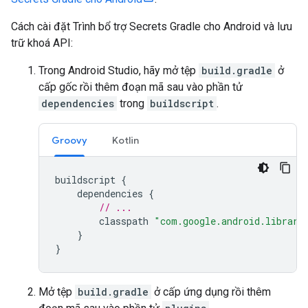
Cách cài đặt Trình bổ trợ Secrets Gradle cho Android và lưu
trữ khoá API:
Trong Android Studio, hãy mở tệp
build.gradle
ở
cấp gốc rồi thêm đoạn mã sau vào phần tử
dependencies
trong
buildscript
.
Groovy
Kotlin
buildscript
{
dependencies
{
// ...
classpath
"com.google.android.librari
}
}
Mở tệp
build.gradle
ở cấp ứng dụng rồi thêm