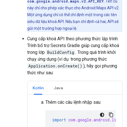
com.google.android.maps.v2.API_KEY
. Tên cũ
này chỉ cho phép xác thực cho Android Maps API v2.
Một ứng dụng chỉ có thể chỉ định một trong các tên
siêu dữ liệu khoá API. Nếu bạn chỉ định cả hai, API sẽ
gửi một trường hợp ngoại lệ.
Cung cấp khoá API theo phương thức lập trình:
Trình bổ trợ Secrets Gradle giúp cung cấp khoá
trong lớp
BuildConfig
. Trong quá trình khởi
chạy ứng dụng (ví dụ: trong phương thức
Application.onCreate()
), hãy gọi phương
thức như sau:
Kotlin
Java
Thêm các câu lệnh nhập sau:
import
com.google.android.librar