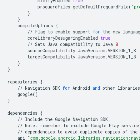
minifyEnabled
true
proguardFiles
getDefaultProguardFile
(
'pr
}
}
compileOptions
{
//
Flag
to
enable
support
for
the
new
langua
coreLibraryDesugaringEnabled
true
//
Sets
Java
compatibility
to
Java
8
sourceCompatibility
JavaVersion
.
VERSION_1_8
targetCompatibility
JavaVersion
.
VERSION_1_8
}
}
repositories
{
//
Navigation
SDK
for
Android
and
other
libraries
google
()
}
dependencies
{
//
Include
the
Google
Navigation
SDK
.
//
Note
:
remember
to
exclude
Google
Play
service
//
dependencies
to
avoid
duplicate
copies
of
the
api
"com.google.android.libraries.navigation:nav