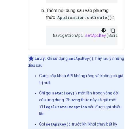
Thêm nội dung sau vào phương
thức
Application.onCreate()
:
NavigationApi
.
setApiKey
(
BuildCon
Lưu ý:
Khi sử dụng
setApiKey()
, hãy lưu ý những
điều sau:
Cung cấp khoá API không rỗng và không có giá
trị null.
Chỉ gọi
setApiKey()
một lần trong vòng đời
của ứng dụng. Phương thức này sẽ gửi một
IllegalStateException
nếu được gọi nhiều
lần.
Gọi
setApiKey()
trước khi khởi chạy bất kỳ