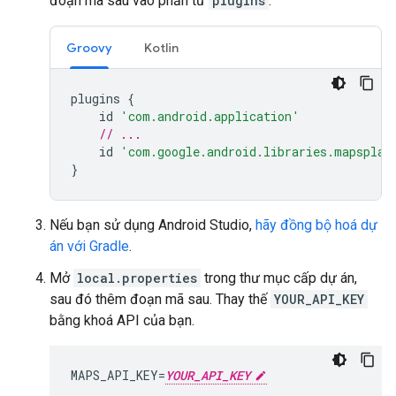
đoạn mã sau vào phần tử
plugins
.
Groovy
Kotlin
plugins
{
id
'com.android.application'
// ...
id
'com.google.android.libraries.mapsplat
}
Nếu bạn sử dụng Android Studio,
hãy đồng bộ hoá dự
án với Gradle
.
Mở
local.properties
trong thư mục cấp dự án,
sau đó thêm đoạn mã sau. Thay thế
YOUR_API_KEY
bằng khoá API của bạn.
MAPS_API_KEY=
YOUR_API_KEY