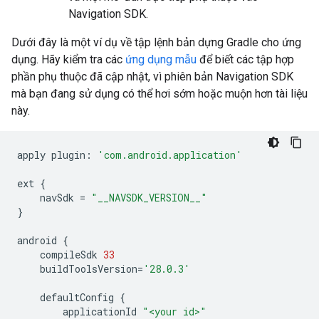
Navigation SDK.
Dưới đây là một ví dụ về tập lệnh bản dựng Gradle cho ứng
dụng. Hãy kiểm tra các
ứng dụng mẫu
để biết các tập hợp
phần phụ thuộc đã cập nhật, vì phiên bản Navigation SDK
mà bạn đang sử dụng có thể hơi sớm hoặc muộn hơn tài liệu
này.
apply
plugin
:
'com.android.application'
ext
{
navSdk
=
"__NAVSDK_VERSION__"
}
android
{
compileSdk
33
buildToolsVersion
=
'28.0.3'
defaultConfig
{
applicationId
"<your id>"