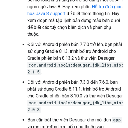
ngôn ngữ Java 8. Hãy xem phần
Hỗ trợ đơn giản
hoá Java 8 support
để biết thêm thông tin. Hãy
xem đoạn mã tập lệnh bản dựng mẫu bên dưới
để biết các tuỳ chọn biên dịch và phần phụ
thuộc.
Đối với Android phiên bản 7.7.0 trở lên, bạn phải
sử dụng Gradle 8.13, trình bổ trợ Android cho
Gradle phiên bản 8.13.2 và thư viện Desugar
com.android.tools:desugar_jdk_libs_nio:
2.1.5
.
Đối với Android phiên bản 7.3.0 đến 7.6.0, bạn
phải sử dụng Gradle 8.11.1, trình bổ trợ Android
cho Gradle phiên bản 8.10.0 và thư viện Desugar
com.android.tools:desugar_jdk_libs_nio:
2.0.3
.
Bạn cần bật thư viện Desugar cho mô-đun
app
và mọi mô-đun trực tiếp phụ thuộc vào