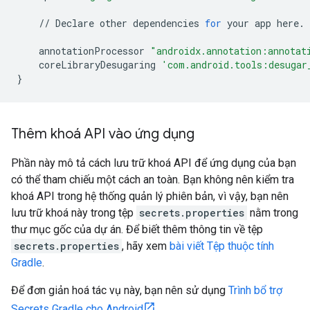
//
Declare
other
dependencies
for
your
app
here
.
annotationProcessor
"androidx.annotation:annotat
coreLibraryDesugaring
'com.android.tools:desugar
}
Thêm khoá API vào ứng dụng
Phần này mô tả cách lưu trữ khoá API để ứng dụng của bạn
có thể tham chiếu một cách an toàn. Bạn không nên kiểm tra
khoá API trong hệ thống quản lý phiên bản, vì vậy, bạn nên
lưu trữ khoá này trong tệp
secrets.properties
nằm trong
thư mục gốc của dự án. Để biết thêm thông tin về tệp
secrets.properties
, hãy xem
bài viết Tệp thuộc tính
Gradle
.
Để đơn giản hoá tác vụ này, bạn nên sử dụng
Trình bổ trợ
Secrets Gradle cho Android
.