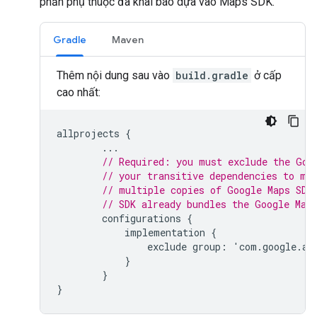
phần phụ thuộc đã khai báo dựa vào Maps SDK.
Gradle
Maven
Thêm nội dung sau vào
build.gradle
ở cấp
cao nhất:
allprojects
{
...
// Required: you must exclude the Goo
// your transitive dependencies to ma
// multiple copies of Google Maps SDK
// SDK already bundles the Google Map
configurations
{
implementation
{
exclude
group
:
'
com
.
google
.
an
}
}
}