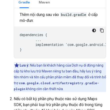
Gradle
Maven
Thêm nội dung sau vào
build.gradle
ở cấp
mô-đun:
dependencies
{
...
implementation
'
com
.
google
.
android
.
li
}
Lưu ý:
Nếu bạn là khách hàng của Dịch vụ di động nâng
cấp từ kho lưu trữ Maven riêng tư ban đầu, hãy lưu ý rằng
tên nhóm và tên cấu phần phần mềm đã thay đổi và trình bổ
trợ
com.google.cloud.artifactregistry.gradle-
plugin
không còn cần thiết nữa.
Nếu có bất kỳ phần phụ thuộc nào sử dụng Maps
SDK, bạn phải loại trừ phần phụ thuộc đó trong từng