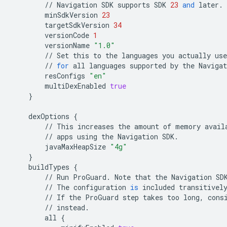
//
Navigation
SDK
supports
SDK
23
and
later
.
minSdkVersion
23
targetSdkVersion
34
versionCode
1
versionName
"1.0"
//
Set
this
to
the
languages
you
actually
use
//
for
all
languages
supported
by
the
Navigat
resConfigs
"en"
multiDexEnabled
true
}
dexOptions
{
//
This
increases
the
amount
of
memory
avail
//
apps
using
the
Navigation
SDK
.
javaMaxHeapSize
"4g"
}
buildTypes
{
//
Run
ProGuard
.
Note
that
the
Navigation
SD
//
The
configuration
is
included
transitivel
//
If
the
ProGuard
step
takes
too
long
,
cons
//
instead
.
all
{