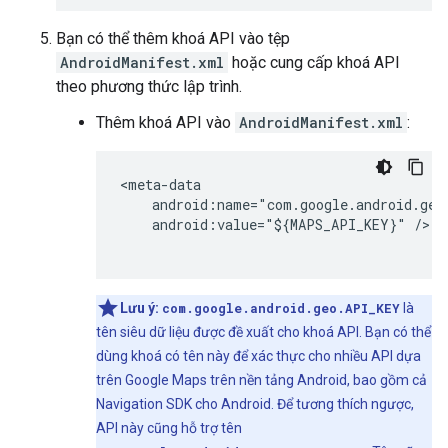
Bạn có thể thêm khoá API vào tệp
AndroidManifest.xml
hoặc cung cấp khoá API
theo phương thức lập trình.
Thêm khoá API vào
AndroidManifest.xml
:
<meta-data

    android:name="com.google.android.geo.
    android:value="${MAPS_API_KEY}" />

Lưu ý:
com.google.android.geo.API_KEY
là
tên siêu dữ liệu được đề xuất cho khoá API. Bạn có thể
dùng khoá có tên này để xác thực cho nhiều API dựa
trên Google Maps trên nền tảng Android, bao gồm cả
Navigation SDK cho Android. Để tương thích ngược,
API này cũng hỗ trợ tên