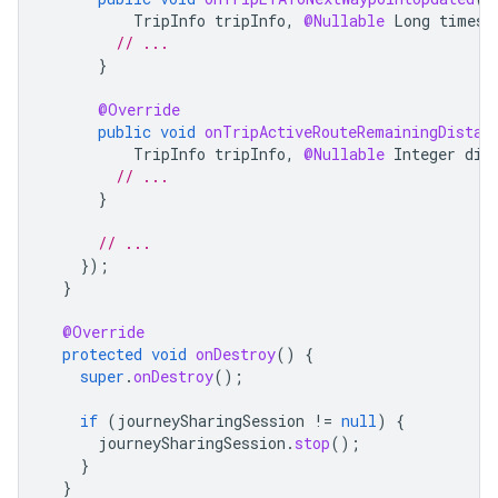
TripInfo
tripInfo
,
@Nullable
Long
timest
// ...
}
@Override
public
void
onTripActiveRouteRemainingDistan
TripInfo
tripInfo
,
@Nullable
Integer
dis
// ...
}
// ...
});
}
@Override
protected
void
onDestroy
()
{
super
.
onDestroy
();
if
(
journeySharingSession
!=
null
)
{
journeySharingSession
.
stop
();
}
}