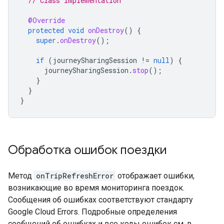
// Class implementation
@Override
protected
void
onDestroy
()
{
super
.
onDestroy
();
if
(
journeySharingSession
!=
null
)
{
journeySharingSession
.
stop
();
}
}
}
Обработка ошибок поездки
Метод
onTripRefreshError
отображает ошибки,
возникающие во время мониторинга поездок.
Сообщения об ошибках соответствуют стандарту
Google Cloud Errors. Подробные определения
сообщений об ошибках и все коды ошибок см. в