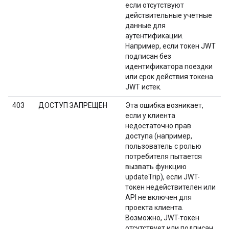
если отсутствуют
действительные учетные
данные для
аутентификации.
Например, если токен JWT
подписан без
идентификатора поездки
или срок действия токена
JWT истек.
403
ДОСТУП ЗАПРЕЩЕН
Эта ошибка возникает,
если у клиента
недостаточно прав
доступа (например,
пользователь с ролью
потребителя пытается
вызвать функцию
updateTrip), если JWT-
токен недействителен или
API не включен для
проекта клиента.
Возможно, JWT-токен
отсутствует или подписан