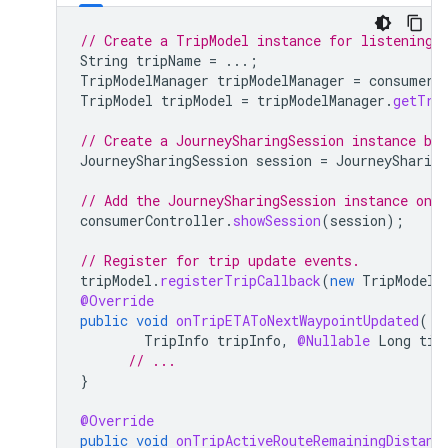
// Create a TripModel instance for listening 
String
tripName
=
...;
TripModelManager
tripModelManager
=
consumerA
TripModel
tripModel
=
tripModelManager
.
getTri
// Create a JourneySharingSession instance ba
JourneySharingSession
session
=
JourneySharing
// Add the JourneySharingSession instance on 
consumerController
.
showSession
(
session
);
// Register for trip update events.
tripModel
.
registerTripCallback
(
new
TripModelC
@Override
public
void
onTripETAToNextWaypointUpdated
(
TripInfo
tripInfo
,
@Nullable
Long
tim
// ...
}
@Override
public
void
onTripActiveRouteRemainingDistanc