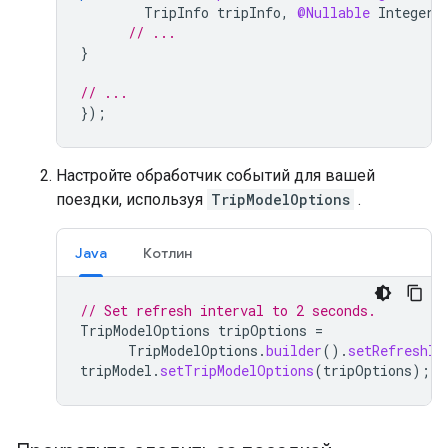
TripInfo
tripInfo
,
@Nullable
Integer
// ...
}
// ...
});
Настройте обработчик событий для вашей
поездки, используя
TripModelOptions
.
Java
Котлин
// Set refresh interval to 2 seconds.
TripModelOptions
tripOptions
=
TripModelOptions
.
builder
().
setRefreshIn
tripModel
.
setTripModelOptions
(
tripOptions
);