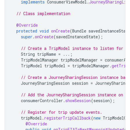
implements
ConsumerViewModel
.
JourneySharingLis
// Class implementation
@Override
protected
void
onCreate
(
Bundle
savedInstanceStat
super
.
onCreate
(
savedInstanceState
);
// Create a TripModel instance to listen for u
String
tripName
=
...;
TripModelManager
tripModelManager
=
consumerAp
TripModel
tripModel
=
tripModelManager
.
getTrip
// Create a JourneySharingSession instance bas
JourneySharingSession
session
=
JourneySharingS
// Add the JourneySharingSession instance on t
consumerController
.
showSession
(
session
);
// Register for trip update events.
tripModel
.
registerTripCallback
(
new
TripModelCa
@Override
public
void
onTripETAToNextWaypointUpdated
(