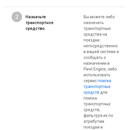
2
Назначьте
Вы можете либо
транспортное
назначать
средство.
транспортные
средства на
поездки
непосредственно
в вашей системе и
сообщать о
назначении в
Fleet Engine, либо
использовать
сервис
поиска
транспортных
средств
для
поиска
транспортных
средств,
фильтруя их по
атрибутам
поездки и